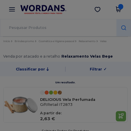
×
App Wordans
Obter app
Melhores preços na app!
Início
Brindes promo
Cosmética e Higiene pessoal
Relaxamento
Velas
Venda por atacado e a retalho
Relaxamento Velas Bege
Classificar por
Filtrar
✓
Um resultado.
DELICIOUS Vela Perfumada
GiftRetail IT2873
A partir de:
2,63 €