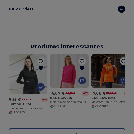
Bulk Orders
Produtos interessantes
14,67 €
17,68 €
27,18 €
-46%
35,92 €
-51%
B&C BCW01Q
B&C BCW02Q
6,55 €
37,60 €
-83%
Moletom de manga reta 280 Queen
Moletom Feminino Conforto Supremo
Tombo TL551
+21 CORES
+21 CORES
Hoodie de corrida para senhoras
+1 CORES