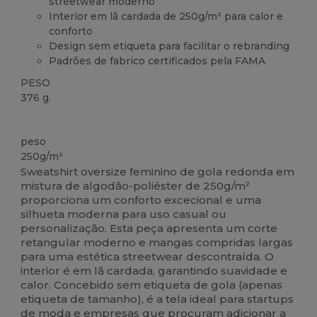
streetwear moderno
Interior em lã cardada de 250g/m² para calor e
conforto
Design sem etiqueta para facilitar o rebranding
Padrões de fabrico certificados pela FAMA
PESO
376 g.
Customizável
peso
250g/m²
Sweatshirt oversize feminino de gola redonda em
mistura de algodão-poliéster de 250g/m²
proporciona um conforto excecional e uma
silhueta moderna para uso casual ou
personalização. Esta peça apresenta um corte
retangular moderno e mangas compridas largas
para uma estética streetwear descontraída. O
interior é em lã cardada, garantindo suavidade e
calor. Concebido sem etiqueta de gola (apenas
etiqueta de tamanho), é a tela ideal para startups
de moda e empresas que procuram adicionar a