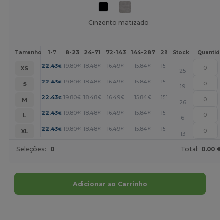
Cinzento matizado
1-7
8-23
24-71
72-143
144-287
288 +
Mais
Tamanho
Stock
Quanti
+
22.43
19.80
18.48
16.49
15.84
15.18
€
€
€
€
€
€
XS
25
+
22.43
19.80
18.48
16.49
15.84
15.18
€
€
€
€
€
€
S
19
+
22.43
19.80
18.48
16.49
15.84
15.18
€
€
€
€
€
€
M
26
+
22.43
19.80
18.48
16.49
15.84
15.18
€
€
€
€
€
€
L
6
+
22.43
19.80
18.48
16.49
15.84
15.18
€
€
€
€
€
€
XL
13
Seleções:
0
Total:
0.00 
Adicionar ao Carrinho
Personalize-o!