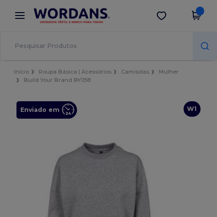
×
App Wordans
Obter app
Melhores preços na app!
Início
Roupa Básica | Acessórios
Camisolas
Mulher
Build Your Brand BY058
W1
Enviado em