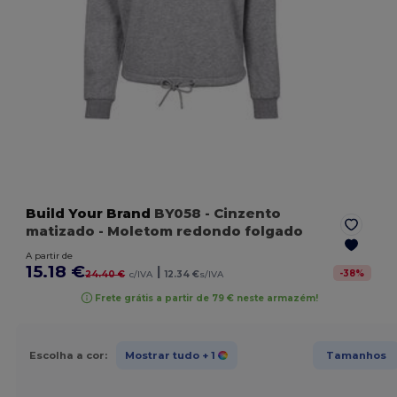
Build Your Brand
BY058
- Cinzento
matizado
- Moletom redondo folgado
A partir de
15.18 €
|
-
38
%
24.40 €
c/IVA
12.34 €
s/IVA
Frete grátis a partir de 79 € neste armazém!
Escolha a cor:
Mostrar tudo
+ 1
Tamanhos