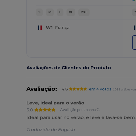
S
M
L
XL
2XL
W1
França
Avaliações de Clientes do Produto
Avaliação:
4.8
em 4 votos
1088 artigos ve
Leve, ideal para o verão
5.0
Avaliação por Joanna C.
Ideal para usar no verão, é leve e lava-se bem.
Traduzido de English