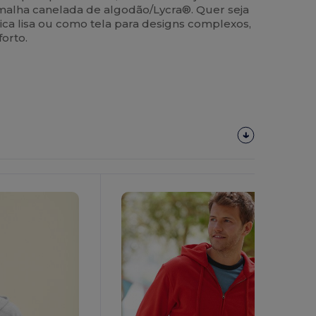
alha canelada de algodão/Lycra®. Quer seja
a lisa ou como tela para designs complexos,
orto.
Personalize-
O!