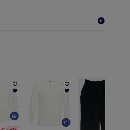
-49%
9 €