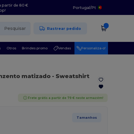
 partir de 80 €
Portugal
/
Pt
pp!
Pesquisar
Rastrear pedido
s
Otros
Brindes promo
Vendas
Personaliza-o!
inzento matizado
- Sweatshirt
Frete grátis a partir de 79 € neste armazém!
Tamanhos