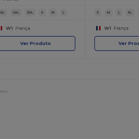
3XL
4XL
5XL
S
M
L
S
M
L
XL
W1
França
W1
França
Ver Produto
Ver Pro
ndidos