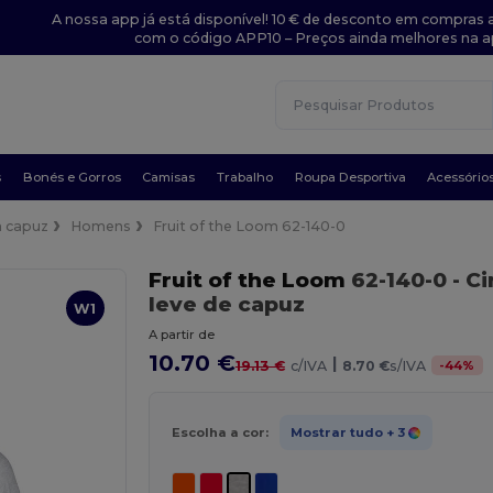
A nossa app já está disponível! 10 € de desconto em compras a
com o código APP10 – Preços ainda melhores na a
s
Bonés e Gorros
Camisas
Trabalho
Roupa Desportiva
Acessório
 capuz
Homens
Fruit of the Loom 62-140-0
Fruit of the Loom
62-140-0
- C
leve de capuz
W1
A partir de
10.70 €
|
-
44
%
19.13 €
c/IVA
8.70 €
s/IVA
Escolha a cor:
Mostrar tudo
+ 3