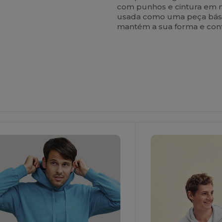
com punhos e cintura em m
usada como uma peça básic
mantém a sua forma e conf
ersonalize-
Personalize-
O!
O!