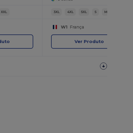
XXL
3XL
4XL
5XL
S
M
L
W1
França
duto
Ver Produto