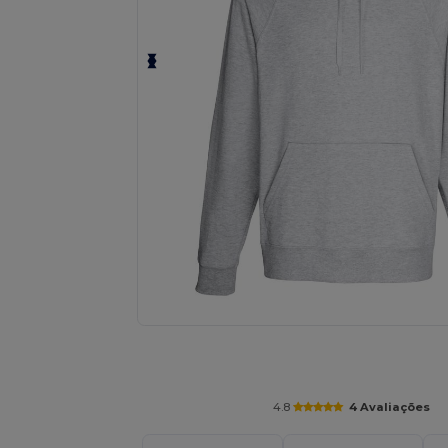
Personalize o seu produto onli
4.8
4 Avaliações