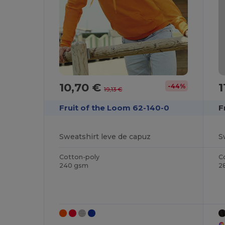
10,70 €
1
-44%
19,13 €
Fruit of the Loom 62-140-0
F
Sweatshirt leve de capuz
S
Cotton-poly
C
240 gsm
2