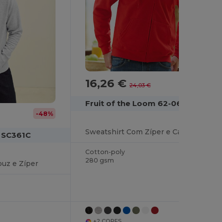
16,26 €
-32%
24,03 €
Fruit of the Loom 62-062-0
-48%
Sweatshirt Com Zíper e Capuz
m SC361C
Cotton-poly
280 gsm
uz e Zíper
+2 CORES