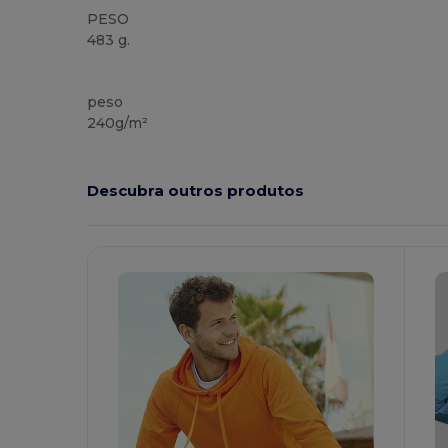
PESO
483 g.
Customizável
peso
240g/m²
Descubra outros produtos
Personalize-
P
O!