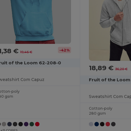
1,38 €
-42%
19,46 €
ruit of the Loom 62-208-0
18,89 €
36,20 €
Fruit of the Loo
weatshirt Com Capuz
otton-poly
Sweatshirt Com Cap
80 gsm
Cotton-poly
280 gsm
+11 CORES