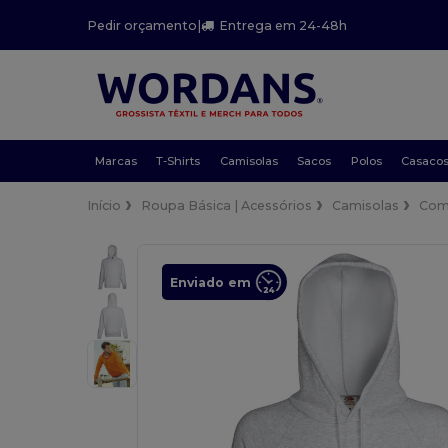
Pedir orçamento
|
Entrega em 24-48h
Marcas
T-Shirts
Camisolas
Sacos
Polos
Casaco
Início
Roupa Básica | Acessórios
Camisolas
Com
Enviado em