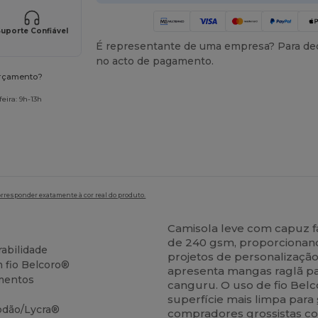
uporte Confiável
É representante de uma empresa? Para ded
no acto de pagamento.
orçamento?
eira: 9h-13h
orresponder exatamente à cor real do produto.
Camisola leve com capuz f
de 240 gsm, proporcionan
rabilidade
projetos de personalizaçã
 fio Belcoro®
apresenta mangas raglã pa
imentos
canguru. O uso de fio Bel
superfície mais limpa para
odão/Lycra®
compradores grossistas com