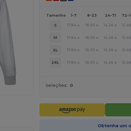
Tamanho
1-7
8-23
24-71
72-
17.84
16.05
14.26
12.4
S
€
€
€
17.84
16.05
14.26
12.4
M
€
€
€
17.84
16.05
14.26
12.4
XL
€
€
€
17.84
16.05
14.26
12.4
2XL
€
€
€
Seleções:
0
ne AQUI!
Obtenha um o