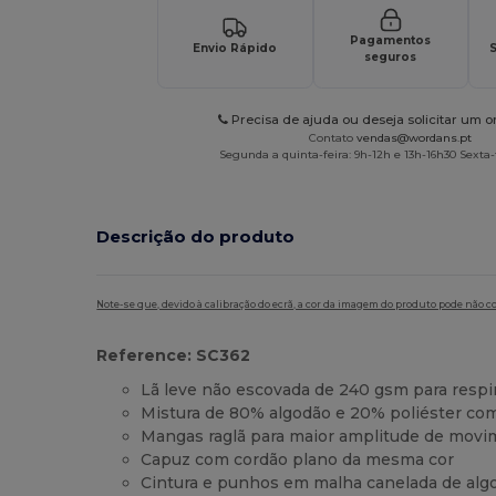
Pagamentos
Envio Rápido
S
seguros
Precisa de ajuda ou deseja solicitar um 
Contato
vendas@wordans.pt
Segunda a quinta-feira: 9h-12h e 13h-16h30 Sexta-f
Descrição do produto
Note-se que, devido à calibração do ecrã, a cor da imagem do produto pode não c
Reference: SC362
Lã leve não escovada de 240 gsm para respi
Mistura de 80% algodão e 20% poliéster com
Mangas raglã para maior amplitude de mov
Capuz com cordão plano da mesma cor
Cintura e punhos em malha canelada de alg