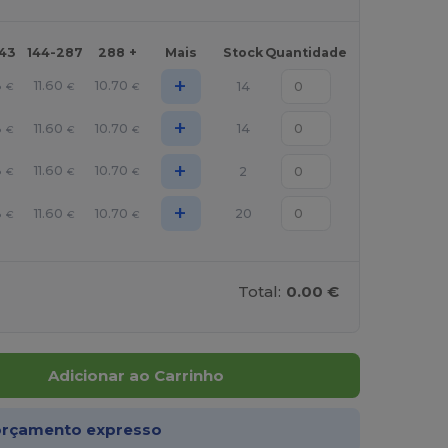
143
144-287
288 +
Mais
Stock
Quantidade
+
8
11.60
10.70
14
€
€
€
+
8
11.60
10.70
14
€
€
€
+
8
11.60
10.70
2
€
€
€
+
8
11.60
10.70
20
€
€
€
Total:
0.00 €
Adicionar ao Carrinho
rçamento expresso