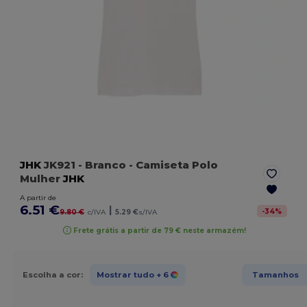
JHK
JK921
- Branco
- Camiseta Polo
Mulher
JHK
A partir de
6.51 €
|
-
34
%
9.80 €
c/IVA
5.29 €
s/IVA
Frete grátis a partir de 79 € neste armazém!
Escolha a cor:
Mostrar tudo
+ 6
Tamanhos