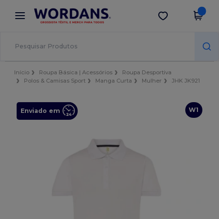
×
App Wordans
Obter app
Melhores preços na app!
Início
Roupa Básica | Acessórios
Roupa Desportiva
Polos & Camisas Sport
Manga Curta
Mulher
JHK JK921
W1
Enviado em