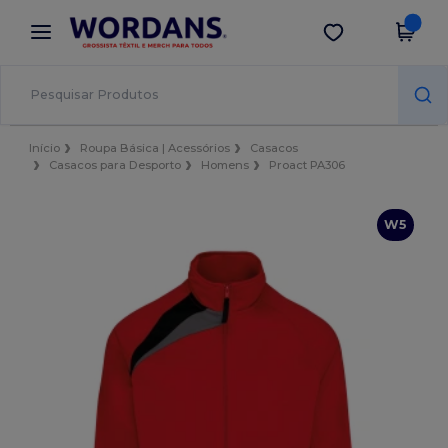
×
App Wordans
Obter app
Melhores preços na app!
Início
Roupa Básica | Acessórios
Casacos
Casacos para Desporto
Homens
Proact PA306
W5