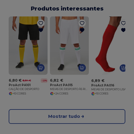
Produtos interessantes
6,80 €
6,82 €
6,89 €
8,84 €
-23%
ProAct PA101
ProAct PA015
ProAct PA016
CALÇÃO DE DESPORTO
MEIAS DE DESPORTO ÀS RISCAS
MEIAS DE DESPORTO LISAS
+10 CORES
+24 CORES
+10 CORES
Mostrar tudo