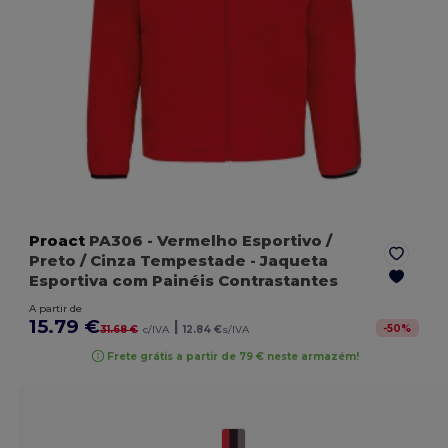
Proact
PA306
- Vermelho Esportivo /
Preto / Cinza Tempestade
- Jaqueta
Esportiva com Painéis Contrastantes
A partir de
15.79 €
|
-
50
%
31.68 €
c/IVA
12.84 €
s/IVA
Frete grátis a partir de 79 € neste armazém!