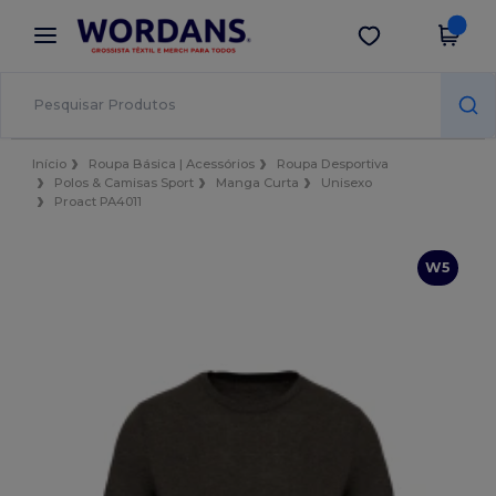
×
App Wordans
Obter app
Melhores preços na app!
Início
Roupa Básica | Acessórios
Roupa Desportiva
Polos & Camisas Sport
Manga Curta
Unisexo
Proact PA4011
W5