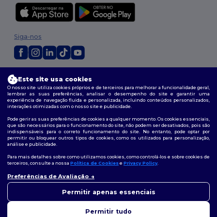
Siga-nos
2026. Todos os direitos reservados
Este site usa cookies
Termos e Condições
|
Política de personalização
|
Política de Privacidade
O nosso site utiliza cookies próprios e de terceiros para melhorar a funcionalidade geral,
|
Política de cookies
|
Mapa do Site
lembrar as suas preferências, analisar o desempenho do site e garantir uma
experiência de navegação fluida e personalizada, incluindo conteúdos personalizados,
interações otimizadas com o nosso site e publicidade.
Pode gerir as suas preferências de cookies a qualquer momento. Os cookies essenciais,
que são necessários para o funcionamento do site, não podem ser desativados, pois são
indispensáveis para o correto funcionamento do site. No entanto, pode optar por
permitir ou bloquear outros tipos de cookies, como os utilizados para personalização,
análise e publicidade.
Para mais detalhes sobre como utilizamos cookies, como controlá-los e sobre cookies de
terceiros, consulte a nossa
Política de Cookies
e
Privacy Policy
.
Preferências de Avaliação
👋
Olá
Se tiver alguma dúvida ou
Permitir apenas essenciais
questão, pode contactar-nos a
qualquer momento. O nosso
Permitir tudo
chatbot está aqui para ajudar.