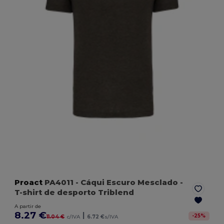
Proact
PA4011
- Cáqui Escuro Mesclado
-
T-shirt de desporto Triblend
A partir de
8.27 €
|
-
25
%
11.04 €
c/IVA
6.72 €
s/IVA