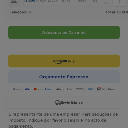
+
15.90
14.63
12.72
11.45
9.54
8.27
€
€
€
€
€
€
3XL
82
Seleções:
0
Total:
0.00 
Adicionar ao Carrinho
Personalize-o!
Orçamento Expresso
Envio Rápido
É representante de uma empresa? Para deduções de
imposto, indique por favor o seu NIF no acto de
pagamento.