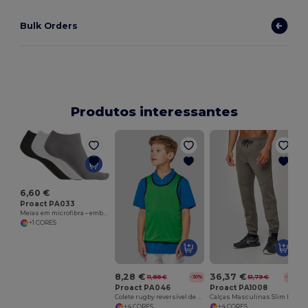
Bulk Orders
Produtos interessantes
6,60 €
Proact PA033
Meias em microfibra – embalagem de 3 pares
+1 CORES
8,28 €
36,37 €
11,88 €
51,79 €
-30%
-30%
Proact PA046
Proact PA1008
Colete rugby reversível de criança
Calças Masculinas Slim Fit Confortáveis
+4 CORES
+4 CORES