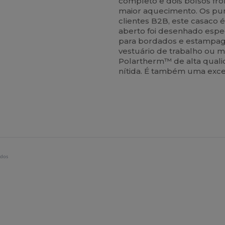
completo e dois bolsos fr
maior aquecimento. Os punh
clientes B2B, este casaco 
aberto foi desenhado espe
para bordados e estampage
vestuário de trabalho ou m
Polartherm™ de alta qual
nítida. É também uma exce
idos