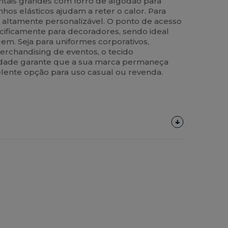
ontais grandes com forro de algodão para
os elásticos ajudam a reter o calor. Para
é altamente personalizável. O ponto de acesso
cificamente para decoradores, sendo ideal
m. Seja para uniformes corporativos,
erchandising de eventos, o tecido
idade garante que a sua marca permaneça
lente opção para uso casual ou revenda.