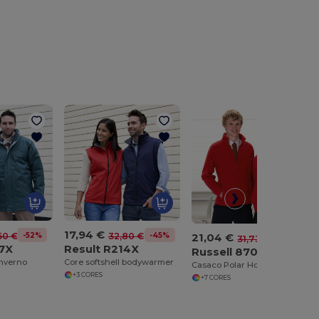
17,94 €
-52%
-45%
21,04 €
50 €
32,80 €
-34%
31,73 €
07X
Result R214X
Russell 8700M
inverno
Core softshell bodywarmer
Casaco Polar Homem R870M Zíper Completo
+3 CORES
+7 CORES