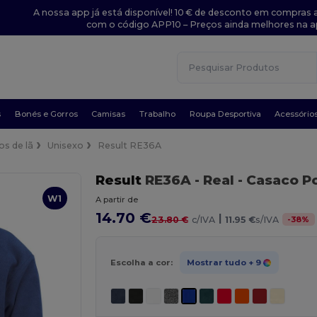
A nossa app já está disponível! 10 € de desconto em compras a
com o código APP10 – Preços ainda melhores na a
s
Bonés e Gorros
Camisas
Trabalho
Roupa Desportiva
Acessório
s de lã
Unisexo
Result RE36A
Result
RE36A
- Real
- Casaco P
W1
A partir de
14.70 €
|
-
38
%
23.80 €
c/IVA
11.95 €
s/IVA
Escolha a cor:
Mostrar tudo
+ 9