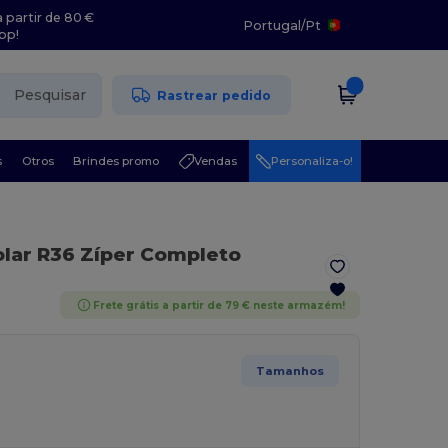
 partir de 80 €
Portugal
/
Pt
pp!
Pesquisar
Rastrear pedido
s
Otros
Brindes promo
Vendas
Personaliza-o!
olar R36 Zíper Completo
Frete grátis a partir de 79 € neste armazém!
Tamanhos