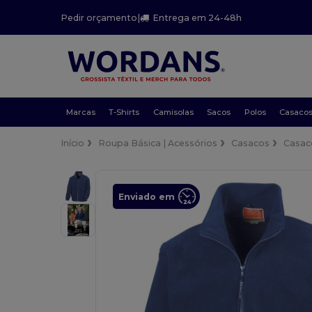
Pedir orçamento
|
Entrega em 24-48h
Marcas
T-Shirts
Camisolas
Sacos
Polos
Casaco
Início
Roupa Básica | Acessórios
Casacos
Casaco
Enviado em