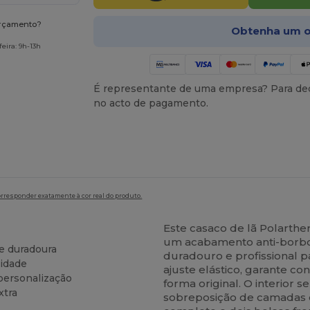
orçamento?
Obtenha um o
eira: 9h-13h
É representante de uma empresa? Para ded
no acto de pagamento.
orresponder exatamente à cor real do produto.
Este casaco de lã Polarth
um acabamento anti-borb
e duradoura
duradouro e profissional pa
lidade
ajuste elástico, garante c
 personalização
forma original. O interior s
xtra
sobreposição de camadas em