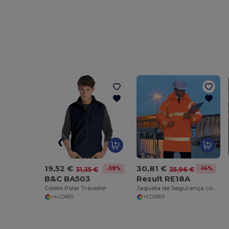
19,52 €
30,81 €
-38%
-14%
31,35 €
35,96 €
B&C BA503
Result RE18A
Colete Polar Traveller
Jaqueta de Segurança com Faixas Refletivas 3M
+4 CORES
+2 CORES