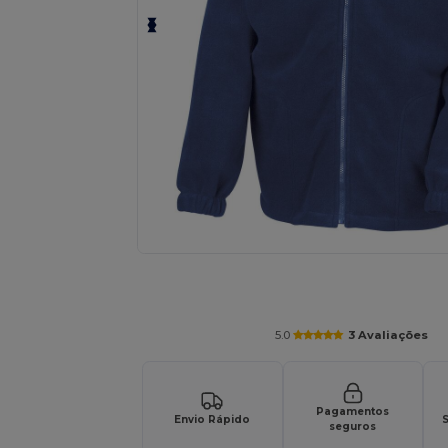
Solicite um orçamento personalizado par
5.0
3 Avaliações
Pagamentos
Envio Rápido
S
seguros