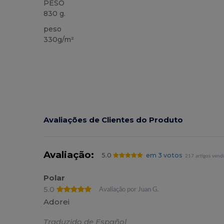
PESO
830 g.
peso
330g/m²
Avaliações de Clientes do Produto
Avaliação:
5.0
em 3 votos
217 artigos vend
Polar
5.0
Avaliação por Juan G.
Adorei
Traduzido de Español