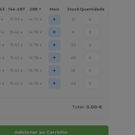
143
144-287
288 +
Mais
Stock
Quantidade
+
15.93
14.70
21
€
€
€
+
6
15.42
14.78
6
€
€
€
+
6
15.42
14.78
33
€
€
€
+
6
15.42
14.78
46
€
€
€
+
6
15.42
14.78
16
€
€
€
+
6
15.42
14.78
42
€
€
€
Total:
0.00 €
Adicionar ao Carrinho