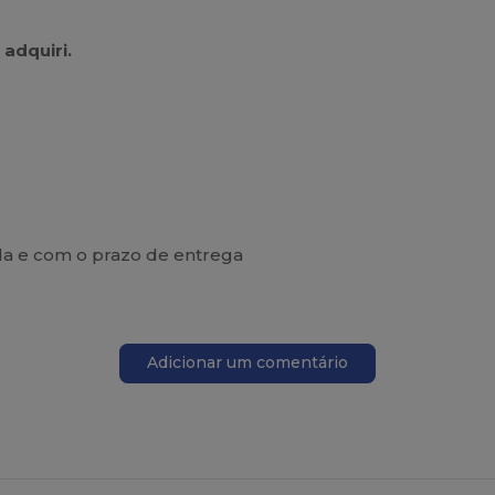
adquiri.
da e com o prazo de entrega
Adicionar um comentário