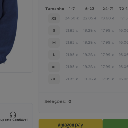
Tamanho
1-7
8-23
24-71
72-
24.50
22.05
19.60
17.15
XS
€
€
€
21.85
19.28
17.99
16.0
S
€
€
€
21.85
19.28
17.99
16.0
M
€
€
€
21.85
19.28
17.99
16.0
L
€
€
€
21.85
19.28
17.99
16.0
XL
€
€
€
21.85
19.28
17.99
16.0
2XL
€
€
€
a os seus produtos
Seleções:
0
uporte Confiável