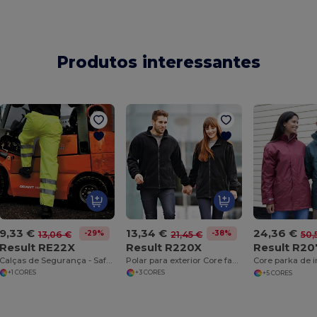
Produtos interessantes
9,33 €
13,34 €
24,36 €
-29%
-38%
13,06 €
21,45 €
50,
Result RE22X
Result R220X
Result R2
Calças de Segurança - Safety hi-viz
Polar para exterior Core fashion fit
Core parka de 
+1 CORES
+3 CORES
+5 CORES