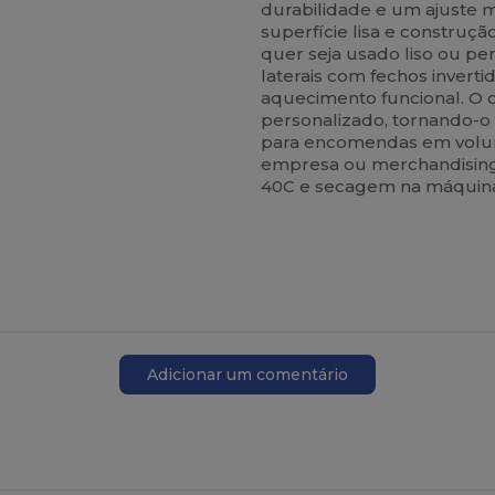
durabilidade e um ajuste m
superfície lisa e construçã
quer seja usado liso ou pe
laterais com fechos invert
aquecimento funcional. O c
personalizado, tornando-o i
para encomendas em volume
empresa ou merchandising.
40C e secagem na máquina,
Adicionar um comentário