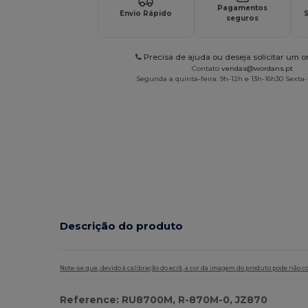
Pagamentos
Envio Rápido
S
seguros
Precisa de ajuda ou deseja solicitar um 
Contato
vendas@wordans.pt
Segunda a quinta-feira: 9h-12h e 13h-16h30 Sexta-f
Descrição do produto
Note-se que, devido à calibração do ecrã, a cor da imagem do produto pode não c
Reference: RU8700M, R-870M-0, JZ870