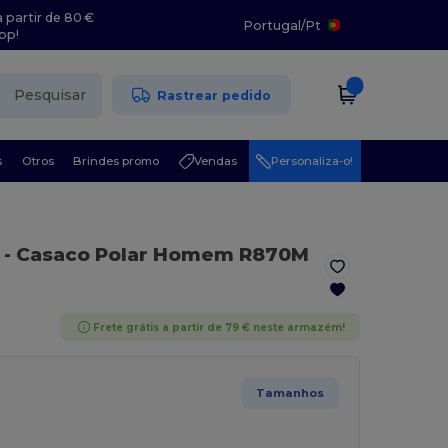
 partir de 80 €
Portugal
/
Pt
pp!
Pesquisar
Rastrear pedido
s
Otros
Brindes promo
Vendas
Personaliza-o!
- Casaco Polar Homem R870M
Frete grátis a partir de 79 € neste armazém!
Tamanhos