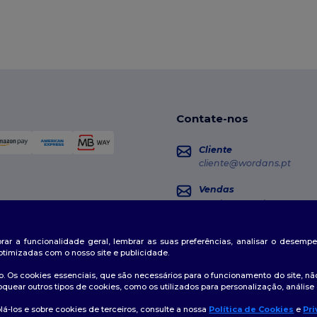
Contate-nos
Cliente
cliente@wordans.pt
Vendas
vendas@wordans.pt
Seguimento da Encome
horar a funcionalidade geral, lembrar as suas preferências, analisar o desem
otimizadas com o nosso site e publicidade.
. Os cookies essenciais, que são necessários para o funcionamento do site, não
oquear outros tipos de cookies, como os utilizados para personalização, análise 
á-los e sobre cookies de terceiros, consulte a nossa
Política de Cookies
e
Pri
👋
O