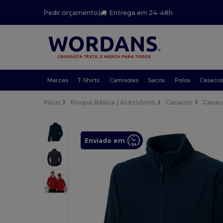
Pedir orçamento
|
Entrega em 24-48h
Marcas
T-Shirts
Camisolas
Sacos
Polos
Casaco
Início
Roupa Básica | Acessórios
Casacos
Casaco
Enviado em