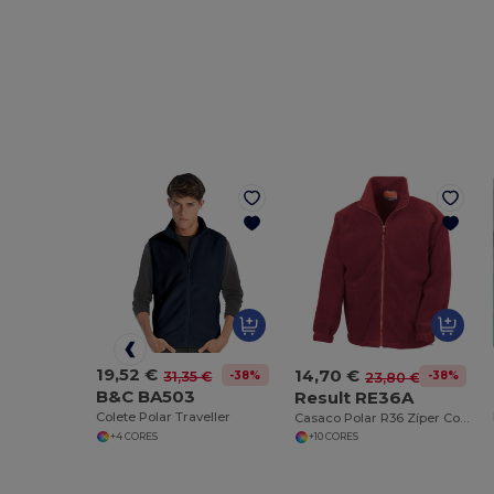
19,52 €
14,70 €
-38%
31,35 €
-38%
23,80 €
B&C BA503
Result RE36A
Colete Polar Traveller
Casaco Polar R36 Zíper Completo
+4 CORES
+10 CORES