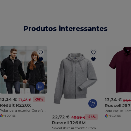
Produtos interessantes
13,34 €
13,34 €
-38%
21,45 €
21,4
Result R220X
Russell J5
Polar para exterior Core fashion fit
22,72 €
+3 CORES
+8 CORES
-44%
40,59 €
Russell J266M
Sweatshirt Authentic Com Capuz e Zíper