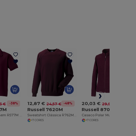
12,87 €
20,03 €
-38%
-48%
-33%
3 €
24,57 €
29,93 €
77M
Russell 7620M
Russell 8700F
Polo Piqué Homem R577M Better
Sweatshirt Clássica R762M Ranglan
Casaco Polar Mulher R870F Zíper Completo
+7 CORES
+7 CORES