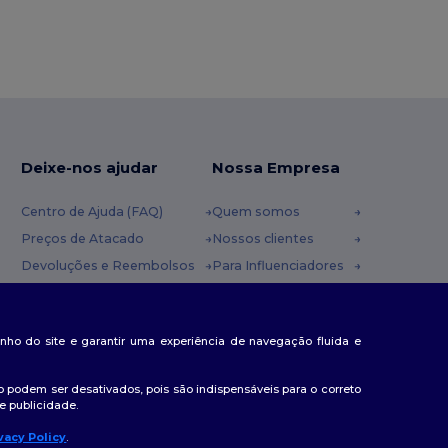
Deixe-nos ajudar
Nossa Empresa
Centro de Ajuda (FAQ)
Quem somos
Preços de Atacado
Nossos clientes
Devoluções e Reembolsos
Para Influenciadores
Glossário
Contate-nos
Métodos de Envio
Blog
nda
penho do site e garantir uma experiência de navegação fluida e
Cupons
Centro de Carreiras
 podem ser desativados, pois são indispensáveis para o correto
e publicidade.
vacy Policy
.
lá