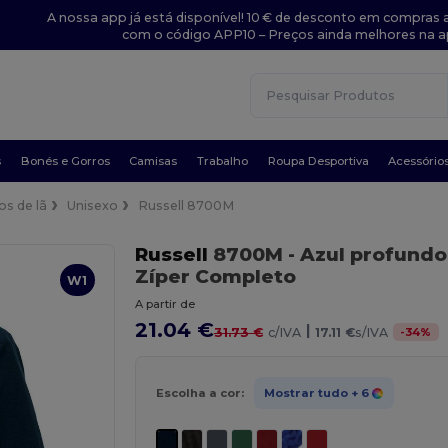
A nossa app já está disponível! 10 € de desconto em compras a
com o código APP10 – Preços ainda melhores na a
s
Bonés e Gorros
Camisas
Trabalho
Roupa Desportiva
Acessório
s de lã
Unisexo
Russell 8700M
Russell
8700M
- Azul profundo
Zíper Completo
W1
A partir de
21.04 €
|
-
34
%
31.73 €
c/IVA
17.11 €
s/IVA
Escolha a cor:
Mostrar tudo
+ 6