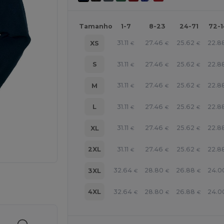
Tamanho
1-7
8-23
24-71
72-
31.11
27.46
25.62
22.8
XS
€
€
€
31.11
27.46
25.62
22.8
S
€
€
€
31.11
27.46
25.62
22.8
M
€
€
€
31.11
27.46
25.62
22.8
L
€
€
€
31.11
27.46
25.62
22.8
XL
€
€
€
31.11
27.46
25.62
22.8
2XL
€
€
€
32.64
28.80
26.88
24.0
3XL
€
€
€
a os seus produtos
32.64
28.80
26.88
24.0
4XL
€
€
€