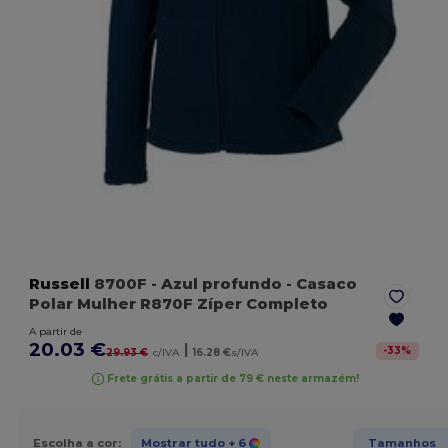
Russell
8700F
- Azul profundo
- Casaco
Polar Mulher R870F Zíper Completo
A partir de
20.03 €
|
-
33
%
29.93 €
c/IVA
16.28 €
s/IVA
Frete grátis a partir de 79 € neste armazém!
Escolha a cor:
Mostrar tudo
+ 6
Tamanhos