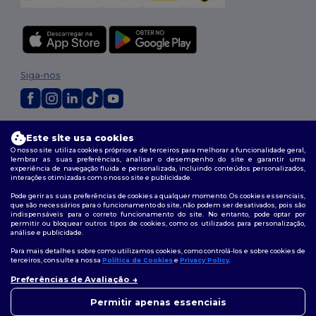
Siga-nos
2026. Todos os direitos reservados
Este site usa cookies
Termos e Condições
|
Política de personalização
|
Política de Privacidade
O nosso site utiliza cookies próprios e de terceiros para melhorar a funcionalidade geral,
|
Política de cookies
|
Mapa do Site
lembrar as suas preferências, analisar o desempenho do site e garantir uma
experiência de navegação fluida e personalizada, incluindo conteúdos personalizados,
interações otimizadas com o nosso site e publicidade.
Pode gerir as suas preferências de cookies a qualquer momento. Os cookies essenciais,
que são necessários para o funcionamento do site, não podem ser desativados, pois são
indispensáveis para o correto funcionamento do site. No entanto, pode optar por
permitir ou bloquear outros tipos de cookies, como os utilizados para personalização,
análise e publicidade.
Para mais detalhes sobre como utilizamos cookies, como controlá-los e sobre cookies de
terceiros, consulte a nossa
Política de Cookies
e
Privacy Policy
.
Preferências de Avaliação
👋
Olá
Se tiver alguma dúvida ou
Permitir apenas essenciais
questão, pode contactar-nos a