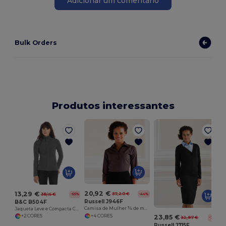
Adicionar um comentário
Bulk Orders
Produtos interessantes
20,92 €
13,29 €
37,20 €
38,15 €
-44%
-65%
Russell J946F
B&C B504F
Camisa de Mulher ¾ de manga easy care - fitted
Jaqueta Leve e Compacta Coolstar
+4 CORES
23,85 €
+2 CORES
32,97 €
-28%
Russell J715F