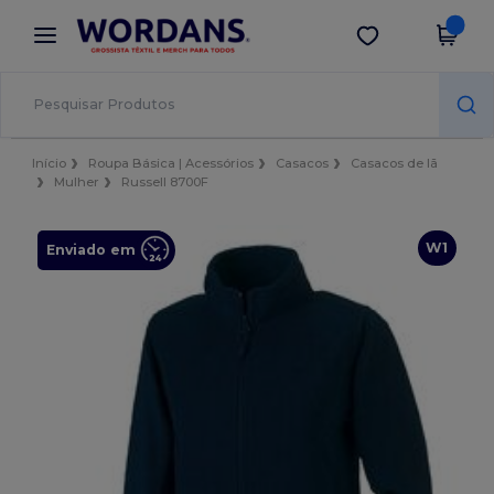
×
App Wordans
Obter app
Melhores preços na app!
Início
Roupa Básica | Acessórios
Casacos
Casacos de lã
Mulher
Russell 8700F
W1
Enviado em