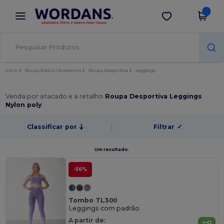
×
App Wordans
Obter app
Melhores preços na app!
Início
Roupa Básica | Acessórios
Roupa Desportiva
Leggings
Venda por atacado e a retalho
Roupa Desportiva Leggings
Nylon poly
Classificar por
Filtrar
✓
Um resultado.
-56%
Tombo TL300
Leggings com padrão
A partir de: