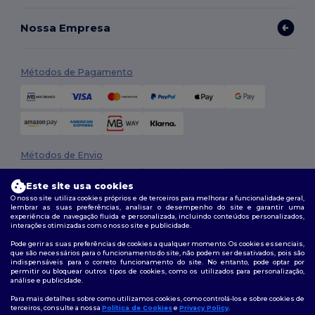
Nossa Empresa
Métodos de Pagamento
Métodos de Envio
Este site usa cookies
O nosso site utiliza cookies próprios e de terceiros para melhorar a funcionalidade geral,
lembrar as suas preferências, analisar o desempenho do site e garantir uma
experiência de navegação fluida e personalizada, incluindo conteúdos personalizados,
interações otimizadas com o nosso site e publicidade.
Pode gerir as suas preferências de cookies a qualquer momento. Os cookies essenciais,
que são necessários para o funcionamento do site, não podem ser desativados, pois são
Siga-nos
indispensáveis para o correto funcionamento do site. No entanto, pode optar por
permitir ou bloquear outros tipos de cookies, como os utilizados para personalização,
análise e publicidade.
Para mais detalhes sobre como utilizamos cookies, como controlá-los e sobre cookies de
terceiros, consulte a nossa
Política de Cookies
e
Privacy Policy
.
2026. Todos os direitos reservados