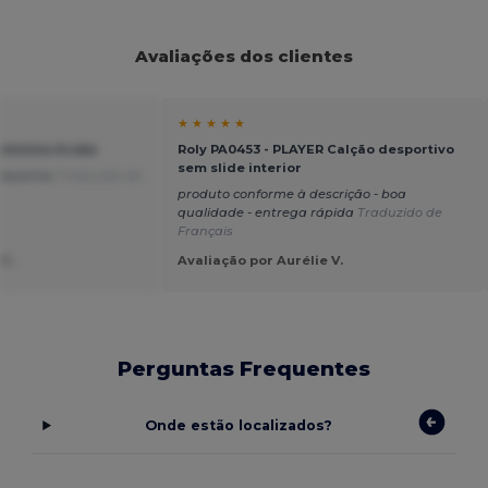
Avaliações dos clientes
★ ★ ★ ★ ★
feminina Aruba
Roly PA0453 - PLAYER Calção desportivo
sem slide interior
pequenos
Traduzido de
produto conforme à descrição - boa
qualidade - entrega rápida
Traduzido de
Français
 C.
Avaliação por Aurélie V.
Perguntas Frequentes
Onde estão localizados?