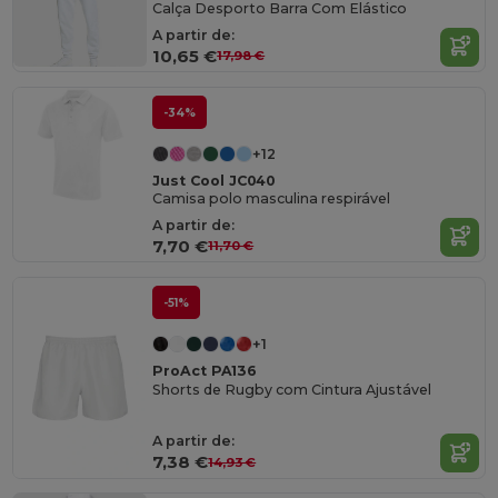
Calça Desporto Barra Com Elástico
A partir de:
10,65 €
17,98 €
-34%
+12
Just Cool JC040
Camisa polo masculina respirável
A partir de:
7,70 €
11,70 €
-51%
+1
ProAct PA136
Shorts de Rugby com Cintura Ajustável
A partir de:
7,38 €
14,93 €