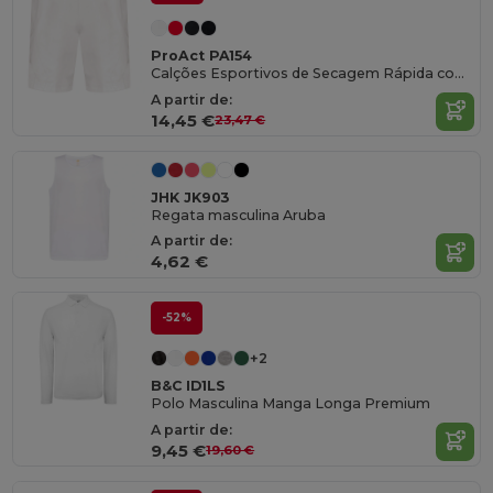
ProAct PA154
Calções Esportivos de Secagem Rápida com Bolsos
A partir de:
14,45 €
23,47 €
JHK JK903
Regata masculina Aruba
A partir de:
4,62 €
-52%
+2
B&C ID1LS
Polo Masculina Manga Longa Premium
A partir de:
9,45 €
19,60 €