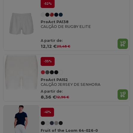
-52%
ProAct PA138
CALÇÃO DE RUGBY ELITE
A partir de:
12,12 €
25,48 €
-35%
ProAct PA152
CALÇÃO JERSEY DE SENHORA
A partir de:
8,36 €
12,96 €
-41%
Fruit of the Loom 64-026-0