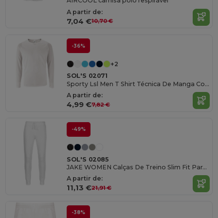
AIRCOOL camisa pólo respirável
A partir de:
7,04 €
10,70 €
-36%
+2
SOL'S 02071
Sporty Lsl Men T Shirt Técnica De Manga Comprida Para Homem
A partir de:
4,99 €
7,82 €
-49%
SOL'S 02085
JAKE WOMEN Calças De Treino Slim Fit Para Senhora
A partir de:
11,13 €
21,91 €
-38%