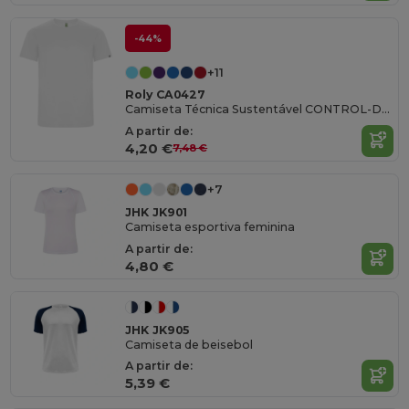
-44%
+11
Roly CA0427
Camiseta Técnica Sustentável CONTROL-DRY Reciclada
A partir de:
4,20 €
7,48 €
+7
JHK JK901
Camiseta esportiva feminina
A partir de:
4,80 €
JHK JK905
Camiseta de beisebol
A partir de:
5,39 €