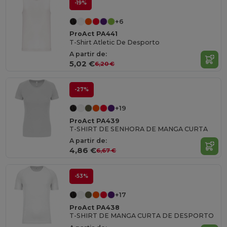
-19%
+6
ProAct PA441
T-Shirt Atletic De Desporto
A partir de:
5,02 €
6,20 €
-27%
+19
ProAct PA439
T-SHIRT DE SENHORA DE MANGA CURTA
A partir de:
4,86 €
6,67 €
-53%
+17
ProAct PA438
T-SHIRT DE MANGA CURTA DE DESPORTO