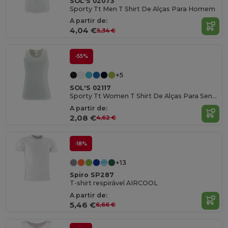
SOL'S 02073
Sporty Tt Men T Shirt De Alças Para Homem
A partir de:
4,04 €
5,34 €
-55%
+5
SOL'S 02117
Sporty Tt Women T Shirt De Alças Para Senhora
A partir de:
2,08 €
4,62 €
-18%
+13
Spiro SP287
T-shirt respirável AIRCOOL
A partir de:
5,46 €
6,66 €