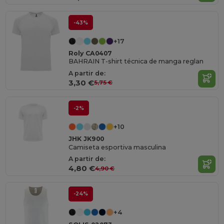
-43%
+17
Roly CA0407
BAHRAIN T-shirt técnica de manga reglan
A partir de:
3,30 €
5,75 €
-2%
+10
JHK JK900
Camiseta esportiva masculina
A partir de:
4,80 €
4,90 €
-24%
+4