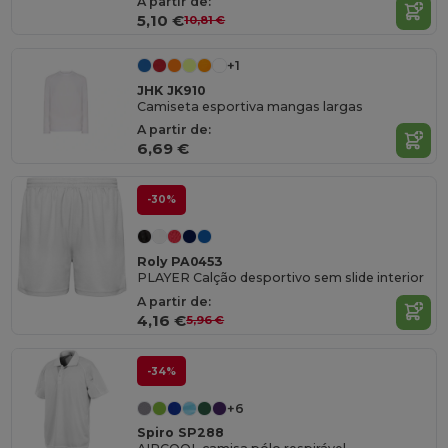
A partir de:
5,10 €
10,81 €
+1
JHK JK910
Camiseta esportiva mangas largas
A partir de:
6,69 €
-30%
Roly PA0453
PLAYER Calção desportivo sem slide interior
A partir de:
4,16 €
5,96 €
-34%
+6
Spiro SP288