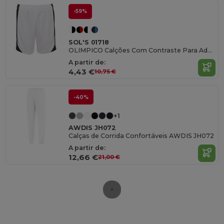
-59%
SOL'S 01718
OLIMPICO Calções Com Contraste Para Adulto
A partir de:
4,43 €
10,75 €
-40%
+1
AWDIS JH072
Calças de Corrida Confortáveis AWDIS JH072
A partir de:
12,66 €
21,00 €