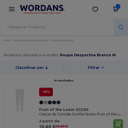
×
App Wordans
Obter app
Melhores preços na app!
Início
Roupa Básica | Acessórios
Roupa Desportiva
Venda por atacado e a retalho
Roupa Desportiva Branco M
Classificar por
Filtrar
✓
91 resultados.
-45%
Fruit of the Loom SC290
Calças de Corrida Confortáveis Fruit of the Loom
A partir de:
10,65 €
19,30 €