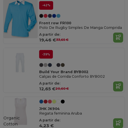
-42%
Front row FR100
Polo De Rugby Simples De Manga Comprida
A partir de:
19,46 €
33,65 €
-39%
Build Your Brand BYB002
Calças de Corrida Conforto BYB002
A partir de:
12,65 €
20,60 €
JHK JK904
Regata feminina Aruba
Organic
A partir de:
Cotton
4,23 €