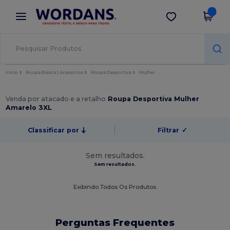
×
App Wordans
Obter app
Melhores preços na app!
Início
Roupa Básica | Acessórios
Roupa Desportiva
Mulher
Venda por atacado e a retalho
Roupa Desportiva Mulher
Amarelo 3XL
Classificar por
Filtrar
✓
Sem resultados.
Sem resultados.
Exibindo Todos Os Produtos.
Perguntas Frequentes