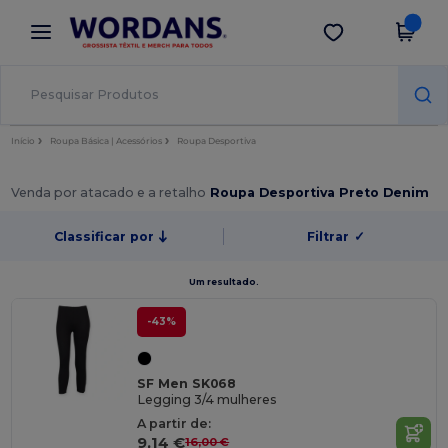
×
App Wordans
Obter app
Melhores preços na app!
Início
Roupa Básica | Acessórios
Roupa Desportiva
Venda por atacado e a retalho
Roupa Desportiva Preto Denim
Classificar por
Filtrar
✓
Um resultado.
-43%
SF Men SK068
Legging 3/4 mulheres
A partir de:
9,14 €
16,00 €