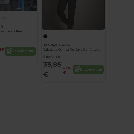
+4
20
tiva masculina
Tee Jays TJ5425
,90
Calças de Corrida Tee Jays Conforto e Estilo
Encomendar
A partir de:
33,85
52,10
Encomendar
€
€