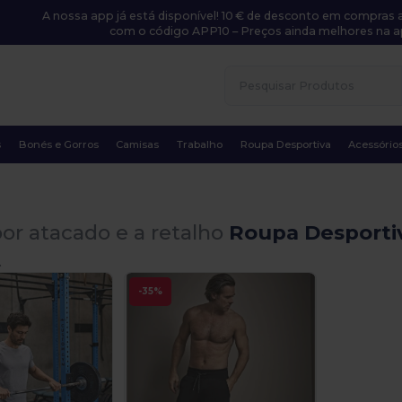
A nossa app já está disponível! 10 € de desconto em compras a
com o código APP10 – Preços ainda melhores na a
s
Bonés e Gorros
Camisas
Trabalho
Roupa Desportiva
Acessório
or atacado e a retalho
Roupa Desportiv
.
-35%