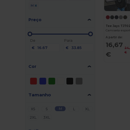
M
Preço
Tee Jays TJ70
Camiseta espor
A partir de:
De
Para
16,67
€
€
24
€
€
Cor
Tamanho
M
XS
S
L
XL
2XL
3XL