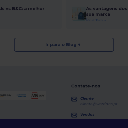
ds vs B&C: a melhor
As vantagens dos 
sua marca
Leia mais...
Ir para o Blog
Contate-nos
Cliente
cliente@wordans.pt
Vendas
vendas@wordans.pt