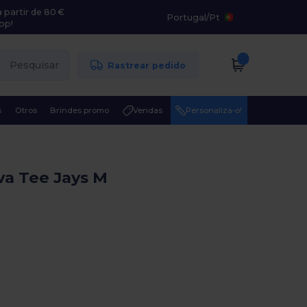
 partir de 80 €
Portugal
/
Pt
pp!
Pesquisar
Rastrear pedido
s
Otros
Brindes promo
Vendas
Personaliza-o!
a Tee Jays M