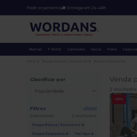
Pedir orçamento
|
Entrega em 24-48h
Marcas
T-Shirts
Camisolas
Sacos
Polos
Casaco
Início
Roupa Básica | Acessórios
Roupa Desportiva
Venda p
Classificar por
2 resultados
-33%
Filtros
«Reset
Selecionado
2 resultados.
Roupa Básica | Acessórios
Roupa Desportiva
Tee Jays