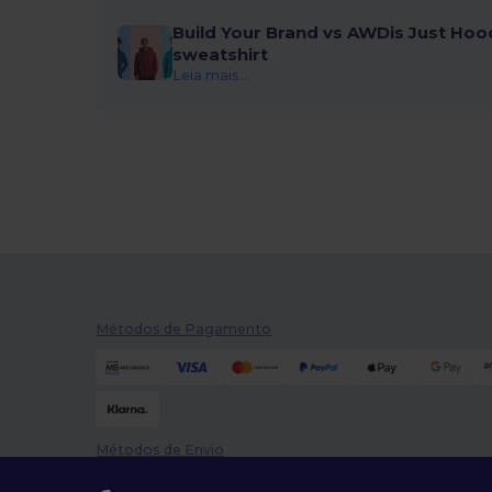
Build Your Brand vs AWDis Just Hoo
sweatshirt
Leia mais...
Métodos de Pagamento
Métodos de Envio