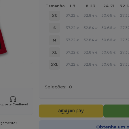
Tamanho
1-7
8-23
24-71
72-
37.22
32.84
30.66
27.3
XS
€
€
€
37.22
32.84
30.66
27.3
S
€
€
€
37.22
32.84
30.66
27.3
M
€
€
€
37.22
32.84
30.66
27.3
XL
€
€
€
37.22
32.84
30.66
27.3
2XL
€
€
€
a os seus produtos
Seleções:
0
uporte Confiável
orçamento?
Obtenha um o