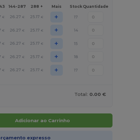
143
144-287
288 +
Mais
Stock
Quantidade
+
7
26.27
25.17
17
€
€
€
+
7
26.27
25.17
14
€
€
€
+
7
26.27
25.17
15
€
€
€
+
7
26.27
25.17
18
€
€
€
+
7
26.27
25.17
17
€
€
€
Total:
0.00 €
Adicionar ao Carrinho
rçamento expresso