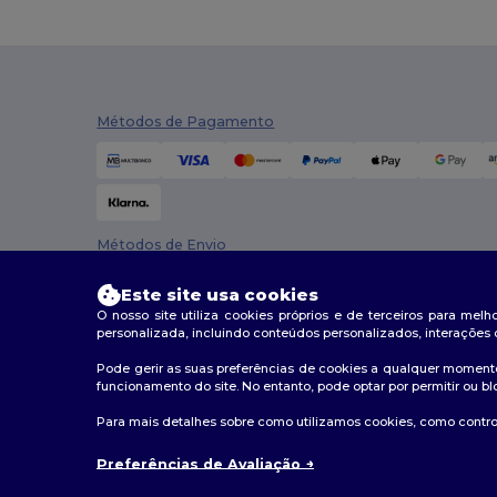
Métodos de Pagamento
Métodos de Envio
Este site usa cookies
O nosso site utiliza cookies próprios e de terceiros para mel
personalizada, incluindo conteúdos personalizados, interações 
Pode gerir as suas preferências de cookies a qualquer momento
funcionamento do site. No entanto, pode optar por permitir ou bl
2026. Todos os direitos reservados
Para mais detalhes sobre como utilizamos cookies, como control
Termos e Condições
|
Política de personalização
|
Polí
Preferências de Avaliação