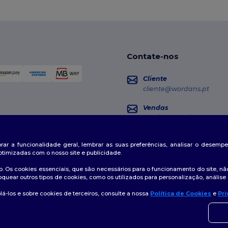
Contate-nos
Cliente
cliente@wordans.pt
Vendas
vendas@wordans.pt
Seguimento da Encome
horar a funcionalidade geral, lembrar as suas preferências, analisar o desem
otimizadas com o nosso site e publicidade.
. Os cookies essenciais, que são necessários para o funcionamento do site, não
oquear outros tipos de cookies, como os utilizados para personalização, análise 
á-los e sobre cookies de terceiros, consulte a nossa
Política de Cookies
e
Pri
👋
O
tica de Privacidade
|
Política de cookies
|
Mapa do Site
Se ti
momen