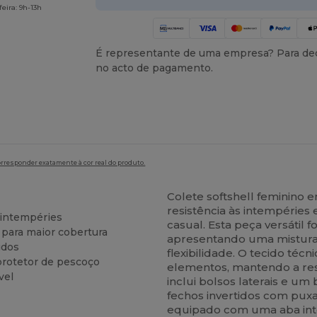
eira: 9h-13h
É representante de uma empresa? Para ded
no acto de pagamento.
orresponder exatamente à cor real do produto.
Colete softshell feminino 
resistência às intempéries 
 intempéries
casual. Esta peça versátil 
para maior cobertura
apresentando uma mistura 
idos
flexibilidade. O tecido téc
rotetor de pescoço
elementos, mantendo a res
vel
inclui bolsos laterais e um 
fechos invertidos com pux
equipado com uma aba int