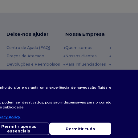
Deixe-nos ajudar
Nossa Empresa
Centro de Ajuda (FAQ)
Quem somos
Preços de Atacado
Nossos clientes
Devoluções e Reembolsos
Para Influenciadores
Glossário
Contate-nos
Métodos de Envio
Blog
nda
penho do site e garantir uma experiência de navegação fluida e
Cupons
Centro de Carreiras
 podem ser desativados, pois são indispensáveis para o correto
e publicidade.
vacy Policy
.
lá
ver alguma dúvida ou questão, pode contactar-nos a qualquer
Permitir apenas
Permitir tudo
to. O nosso chatbot está aqui para ajudar.
essenciais