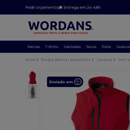
Pedir orçamento
|
Entrega em 24-48h
Marcas
T-Shirts
Camisolas
Sacos
Polos
Casaco
Início
Roupa Básica | Acessórios
Casacos
Sem 
Enviado em