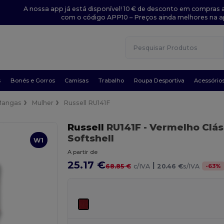
A nossa app já está disponível! 10 € de desconto em compras a
com o código APP10 – Preços ainda melhores na a
s
Bonés e Gorros
Camisas
Trabalho
Roupa Desportiva
Acessório
Mangas
Mulher
Russell RU141F
Russell
RU141F
- Vermelho Clás
Softshell
W1
A partir de
25.17 €
|
-
63
%
68.85 €
c/IVA
20.46 €
s/IVA