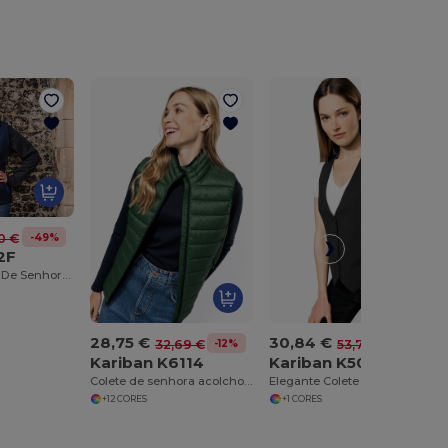
-49%
0 €
2F
Colete Softshell De Senhora 1cprintable 1D
28,75 €
30,84 €
-12%
-43%
32,69 €
53,71 €
Kariban K6114
Kariban K502
Colete de senhora acolchoado leve
Elegante Colete Feminino com Ajuste Slim
+12 CORES
+1 CORES