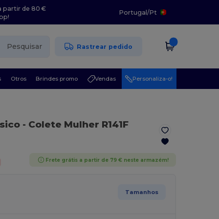
 partir de 80 €
Portugal
/
Pt
pp!
Pesquisar
Rastrear pedido
s
Otros
Brindes promo
Vendas
Personaliza-o!
sico
- Colete Mulher R141F
Frete grátis a partir de 79 € neste armazém!
Tamanhos