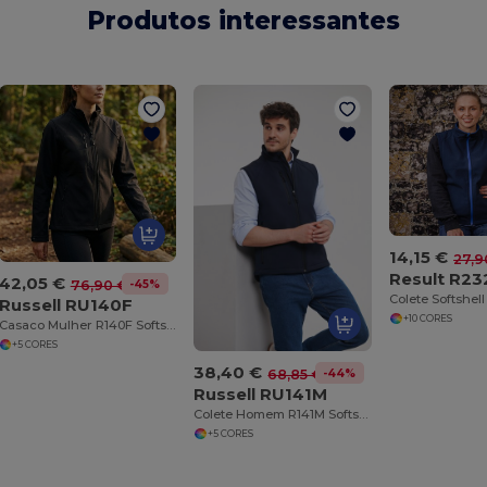
Produtos interessantes
14,15 €
27,9
Result R23
42,05 €
-45%
76,90 €
Russell RU140F
+10 CORES
Casaco Mulher R140F Softshell
+5 CORES
38,40 €
-44%
68,85 €
Russell RU141M
Colete Homem R141M Softshell
+5 CORES