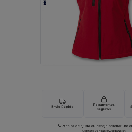
Solicite um orçamento personalizado par
Pagamentos
Envio Rápido
S
seguros
Precisa de ajuda ou deseja solicitar um 
Contato
vendas@wordans.pt