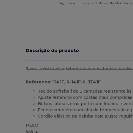
Segunda a quinta-feira: 9h-12h e 13h-16h30 Sexta-f
Descrição do produto
Note-se que, devido à calibração do ecrã, a cor da imagem do produto pode não c
Reference: J141F, R-141F-0, JZ41F
Tecido softshell de 3 camadas resistente às
Ajuste feminino com costas mais compridas 
Bolsos laterais e no peito com fechos invert
Fecho completo com aba de tempestade e p
Cordão elástico na bainha para ajuste regulá
PESO
535 g.