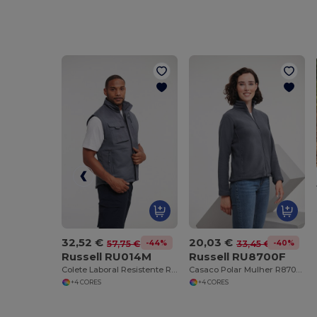
32,52 €
20,03 €
-44%
-40%
57,75 €
33,45 €
Russell RU014M
Russell RU8700F
Colete Laboral Resistente R014M Workwear
Casaco Polar Mulher R870F Zíper Completo
+4 CORES
+4 CORES