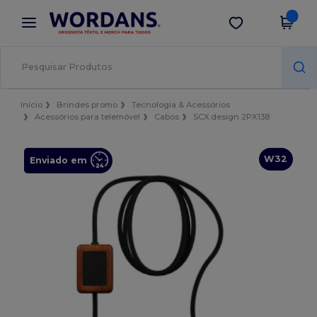
×
App Wordans
Obter app
Melhores preços na app!
Início
Brindes promo
Tecnologia & Acessórios
Acessórios para telemóvel
Cabos
SCX.design 2PX138
W32
Enviado em