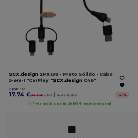
SCX.design
2PX138
- Preto Sólido
- Cabo
5-em-1 "CarPlay""
SCX.design
C46"
A partir de
17.74 €
|
-
49
%
34.61 €
c/IVA
14.42 €
s/IVA
Frete grátis a partir de 199 € neste armazém!