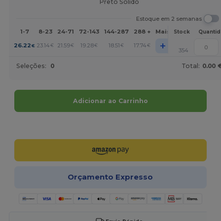
Preto Sólido
Estoque em 2 semanas
1-7
8-23
24-71
72-143
144-287
288 +
Mais
Stock
Quanti
+
26.22
23.14
21.59
19.28
18.51
17.74
€
€
€
€
€
€
354
Seleções:
0
Total:
0.00 
Adicionar ao Carrinho
Personalize-o!
Orçamento Expresso