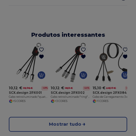
Produtos interessantes
10,12 €
10,12 €
15,10 €
19,76 €
18,11 €
28,17 €
-49%
-44%
-46%
SCX.design 2PX001
SCX.design 2PX002
SCX.design 2PX084
Cabo retroiluminado "quatro" "SCX.design C15"
Cabo retroiluminado "ring" "SCX.design C16"
Cabo de Carregamento 3-em-1 com Logo Luminoso e Bambu
+5 CORES
+3 CORES
+1 CORES
Mostrar tudo