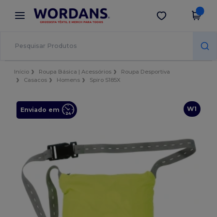
×
App Wordans
Obter app
Melhores preços na app!
Início
Roupa Básica | Acessórios
Roupa Desportiva
Casacos
Homens
Spiro S185X
W1
Enviado em