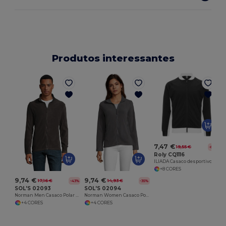
Produtos interessantes
J
7,47 €
19,55 €
-62%
Roly CQ1116
ILIADA Casaco desportivo combinado
+8 CORES
9,74 €
9,74 €
17,16 €
14,93 €
-43%
-35%
SOL'S 02093
SOL'S 02094
Norman Men Casaco Polar Com Fecho Para Homem
Norman Women Casaco Polar Com Fecho Para Senhora
+4 CORES
+4 CORES