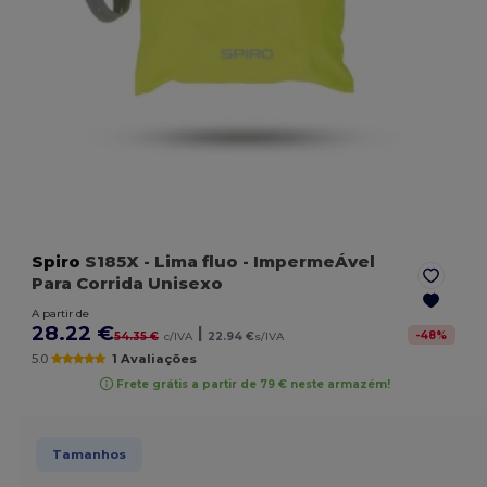
Spiro
S185X
- Lima fluo
- ImpermeÁvel
Para Corrida Unisexo
A partir de
28.22 €
|
-
48
%
54.35 €
c/IVA
22.94 €
s/IVA
5.0
1 Avaliações
Frete grátis a partir de 79 € neste armazém!
Tamanhos