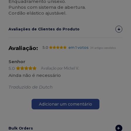
Enquadramento unisexo.
Punhos com sistema de abertura.
Cordão elástico ajustável.
Avaliações de Clientes do Produto
Avaliação:
5.0
em 1 votos
34 artigos vendidos
Senhor
5.0
Avaliação por Michel V.
Ainda não é necessário
Traduzido de Dutch
Adicionar um comentário
Bulk Orders