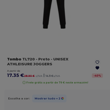
Tombo
TL720
- Preto
- UNISEX
ATHLEISURE JOGGERS
A partir de
17.35 €
|
-
40
%
28.90 €
c/IVA
14.11 €
s/IVA
Frete grátis a partir de 79 € neste armazém!
Escolha a cor:
Mostrar tudo
+ 2