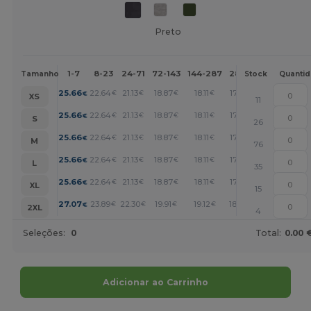
Preto
1-7
8-23
24-71
72-143
144-287
288 +
Mais
Tamanho
Stock
Quanti
+
25.66
22.64
21.13
18.87
18.11
17.35
€
€
€
€
€
€
XS
11
+
25.66
22.64
21.13
18.87
18.11
17.35
€
€
€
€
€
€
S
26
+
25.66
22.64
21.13
18.87
18.11
17.35
€
€
€
€
€
€
M
76
+
25.66
22.64
21.13
18.87
18.11
17.35
€
€
€
€
€
€
L
35
+
25.66
22.64
21.13
18.87
18.11
17.35
€
€
€
€
€
€
XL
15
+
27.07
23.89
22.30
19.91
19.12
18.32
€
€
€
€
€
€
2XL
4
Seleções:
0
Total:
0.00 
Adicionar ao Carrinho