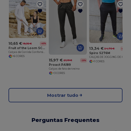
A
10,65 €
19,30 €
-45%
Fruit of the Loom SC290
13,34 €
24,70 €
-46%
Calças de Corrida Confortáveis Fruit of the Loom
Spiro S276M
+6 CORES
CALÇAS DE JOGGING DE HOMEM SLIMFIT
15,97 €
21,19 €
-25%
+1 CORES
Proact PA189
Calças de fato de treino
+3 CORES
Mostrar tudo
Perguntas Frequentes