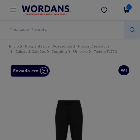
×
App Wordans
Obter app
Melhores preços na app!
Início
Roupa Básica | Acessórios
Roupa Desportiva
Calças & Calções
Jogging
Unisexo
Tombo TL720
W1
Enviado em