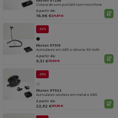
Ekston 97258
Coluna de som portátil com microfone
A partir de:
16,96 €
27,37 €
-32%
Ekston 97919
Auriculares em ABS e silicone 90 mAh
A partir de:
9,31 €
13,60 €
-39%
Ekston 97922
Auriculares wireless em metal e ABS
A partir de:
22,92 €
37,35 €