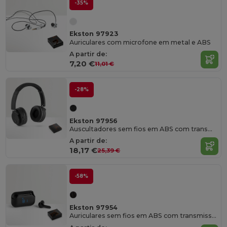
-35%
Ekston 97923
Auriculares com microfone em metal e ABS
A partir de:
7,20 €
11,01 €
-28%
Ekston 97956
Auscultadores sem fios em ABS com transmissão BT 5'0
A partir de:
18,17 €
25,39 €
-58%
Ekston 97954
Auriculares sem fios em ABS com transmissão BT 5'0