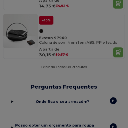
A partir de:
14,73 €
34,92 €
-40%
Ekston 97960
Coluna de som 4 em 1 em ABS, PP e tecido
A partir de:
30,15 €
50,37 €
Exibindo Todos Os Produtos.
Perguntas Frequentes
Onde fica o seu armazém?
Posso obter um orçamento para roupa