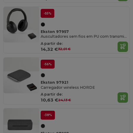
-55%
Ekston 97957
Auscultadores sem fios em PU com transmissão BT 5'0
A partir de:
14,32 €
32,01 €
-56%
Ekston 97921
Carregador wireless HORDE
A partir de:
10,63 €
24,13 €
-38%