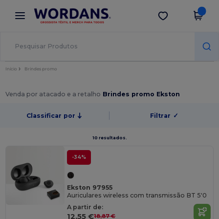
×
App Wordans
Obter app
Melhores preços na app!
Início
Brindes promo
Venda por atacado e a retalho
Brindes promo Ekston
Classificar por
Filtrar
✓
10 resultados.
-34%
Ekston 97955
Auriculares wireless com transmissão BT 5'0
A partir de:
12,55 €
18,87 €