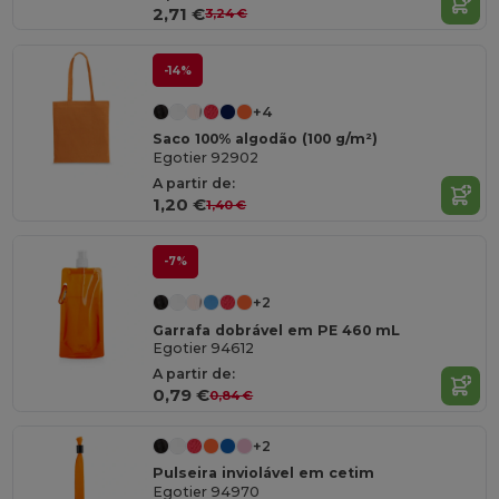
2,71 €
3,24 €
-14%
+4
Saco 100% algodão (100 g/m²)
Egotier 92902
A partir de:
1,20 €
1,40 €
-7%
+2
Garrafa dobrável em PE 460 mL
Egotier 94612
A partir de:
0,79 €
0,84 €
+2
Pulseira inviolável em cetim
Egotier 94970