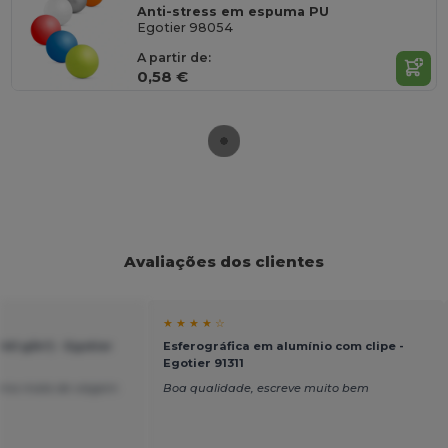
Anti-stress em espuma PU
Egotier 98054
A partir de:
0,58 €
Avaliações dos clientes
★ ★ ★ ★ ☆
40 g/m²) - Egotier
Esferográfica em alumínio com clipe -
Egotier 91311
uma mala de viagem
Boa qualidade, escreve muito bem