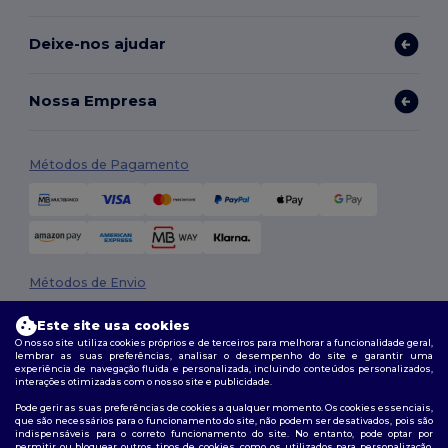
Deixe-nos ajudar
Nossa Empresa
Métodos de Pagamento
Métodos de Envio
Este site usa cookies
O nosso site utiliza cookies próprios e de terceiros para melhorar a funcionalidade geral,
lembrar as suas preferências, analisar o desempenho do site e garantir uma
experiência de navegação fluida e personalizada, incluindo conteúdos personalizados,
interações otimizadas com o nosso site e publicidade.
Pode gerir as suas preferências de cookies a qualquer momento. Os cookies essenciais,
que são necessários para o funcionamento do site, não podem ser desativados, pois são
Siga-nos
indispensáveis para o correto funcionamento do site. No entanto, pode optar por
permitir ou bloquear outros tipos de cookies, como os utilizados para personalização,