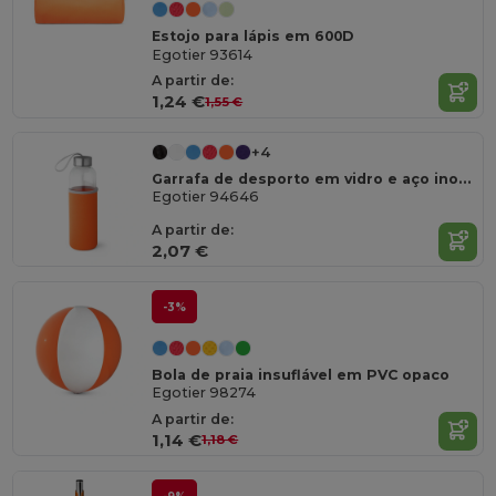
Estojo para lápis em 600D
Egotier 93614
A partir de:
1,24 €
1,55 €
+4
Garrafa de desporto em vidro e aço inoxidável 520 mL
Egotier 94646
A partir de:
2,07 €
-3%
Bola de praia insuflável em PVC opaco
Egotier 98274
A partir de:
1,14 €
1,18 €