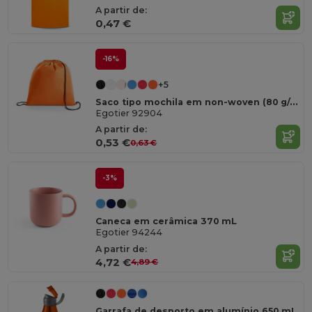
A partir de:
0,47 €
-16%
+5
Saco tipo mochila em non-woven (80 g/m²)
Egotier 92904
A partir de:
0,53 €
0,63 €
-3%
Caneca em cerâmica 370 mL
Egotier 94244
A partir de:
4,72 €
4,89 €
Garrafa de desporto em alumínio 650 mL