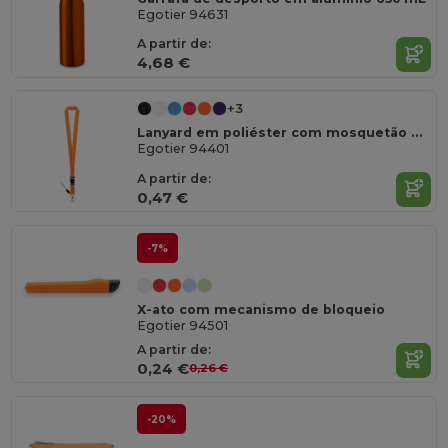
Egotier 94631
A partir de:
4,68 €
+3
Lanyard em poliéster com mosquetão em metal
Egotier 94401
A partir de:
0,47 €
-7%
X-ato com mecanismo de bloqueio
Egotier 94501
A partir de:
0,24 €
0,26 €
-20%