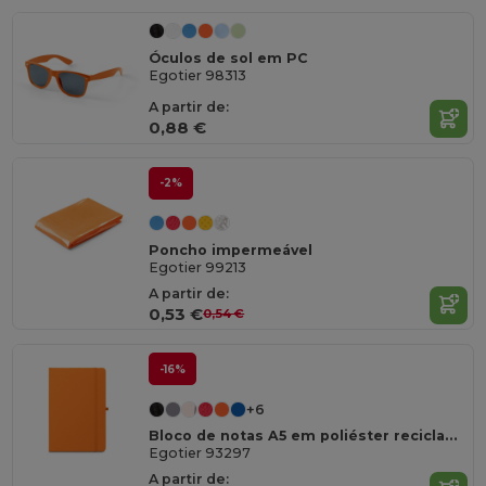
Óculos de sol em PC
Egotier 98313
A partir de:
0,88 €
-2%
Poncho impermeável
Egotier 99213
A partir de:
0,53 €
0,54 €
-16%
+6
Bloco de notas A5 em poliéster reciclado (100% rPET) com folhas pautadas
Egotier 93297
A partir de: