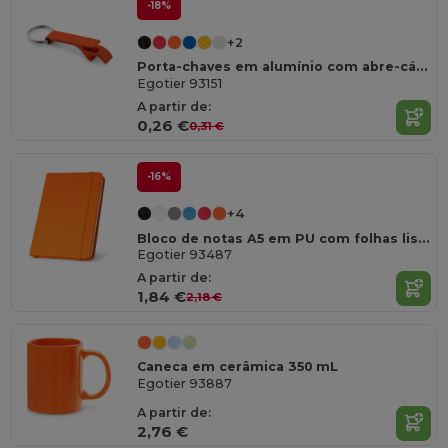
-18%
+2
Porta-chaves em alumínio com abre-cápsulas
Egotier 93151
A partir de:
0,26 €
0,31 €
-16%
+4
Bloco de notas A5 em PU com folhas lisas
Egotier 93487
A partir de:
1,84 €
2,18 €
Caneca em cerâmica 350 mL
Egotier 93887
A partir de:
2,76 €