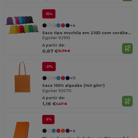
-15%
+4
Saco tipo mochila em 210D com cordões em preto
Egotier 92910
A partir de:
0,67 €
0,79 €
-21%
+11
Saco 100% algodão (140 g/m²)
Egotier 92070
A partir de:
1,16 €
1,47 €
-5%
+4