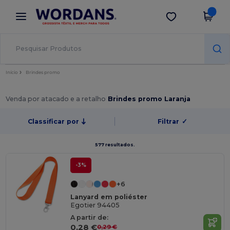
×
App Wordans
Obter app
Melhores preços na app!
Início
Brindes promo
Venda por atacado e a retalho
Brindes promo Laranja
Classificar por
Filtrar
✓
577 resultados.
-3%
+6
Lanyard em poliéster
Egotier 94405
A partir de:
0,28 €
0,29 €