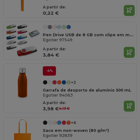
A partir de:
0,22 €
Pen Drive USB de 8 GB com clipe em metal
Egotier 97549
A partir de:
3,84 €
-4%
+2
Garrafa de desporto de alumínio 500 mL
Egotier 94063
A partir de:
3,98 €
4,13 €
+6
Saco em non-woven (80 g/m²)
Egotier 92839