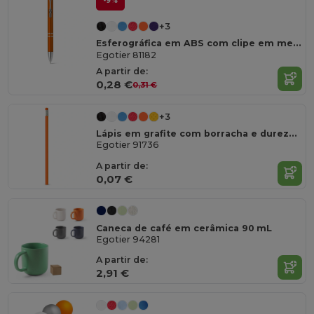
-9%
+3
Esferográfica em ABS com clipe em metal
Egotier 81182
A partir de:
0,28 €
0,31 €
+3
Lápis em grafite com borracha e dureza HB
Egotier 91736
A partir de:
0,07 €
Caneca de café em cerâmica 90 mL
Egotier 94281
A partir de:
2,91 €