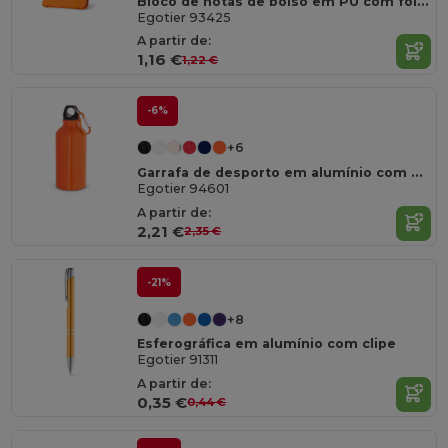
Bloco de notas de bolso em PU com folhas lisas
Egotier 93425
A partir de:
1,16 €
1,22 €
-6%
+6
Garrafa de desporto em alumínio com mosquetão 400 mL
Egotier 94601
A partir de:
2,21 €
2,35 €
-21%
+8
Esferográfica em alumínio com clipe
Egotier 91311
A partir de:
0,35 €
0,44 €