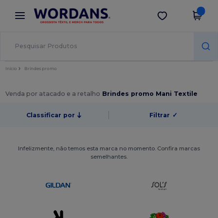
×
App Wordans
Obter app
Melhores preços na app!
Início
Brindes promo
Venda por atacado e a retalho
Brindes promo Mani Textile
Classificar por
Filtrar
✓
Infelizmente, não temos esta marca no momento. Confira marcas
semelhantes.