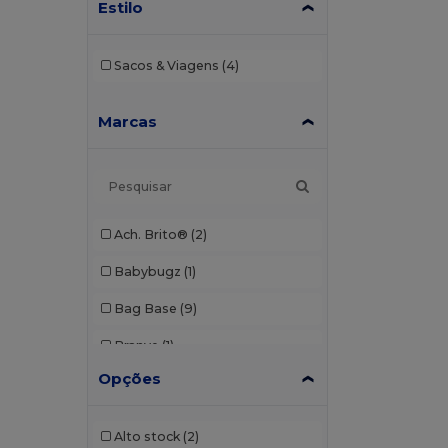
Estilo
Sacos & Viagens
(4)
Marcas
Ach. Brito®
(2)
Babybugz
(1)
Bag Base
(9)
Branve
(1)
Opções
Buff
(1)
CamelBak
(7)
Alto stock
(2)