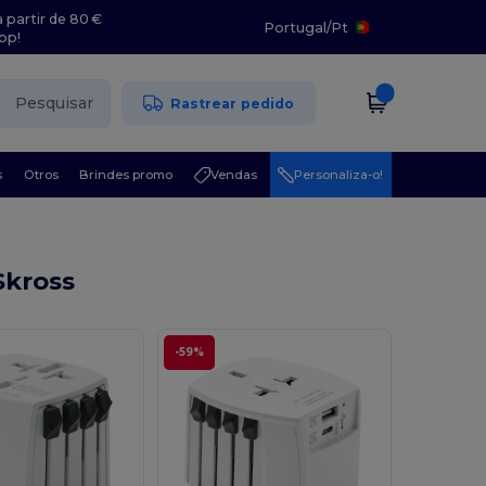
 partir de 80 €
Portugal
/
Pt
pp!
Pesquisar
Rastrear pedido
s
Otros
Brindes promo
Vendas
Personaliza-o!
Skross
-59%