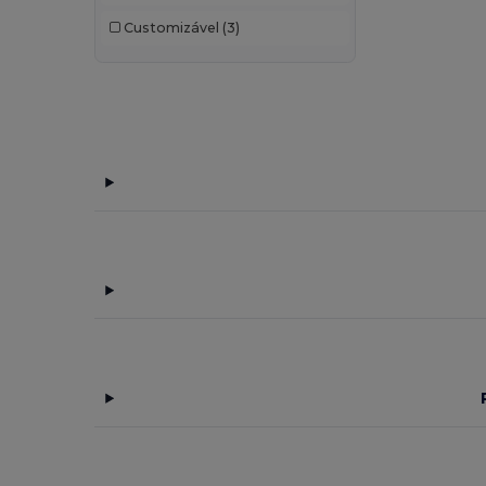
Case Logic
(10)
Customizável
(3)
Chipolo
(2)
Egotier
(1053)
EgotierPro
(940)
Ekston
(10)
Elevate NXT
(9)
GiftRetail
(1867)
Gildan
(1)
Graid™
(2)
Herschel
(7)
InfiniteBook
(7)
JournalBooks
(6)