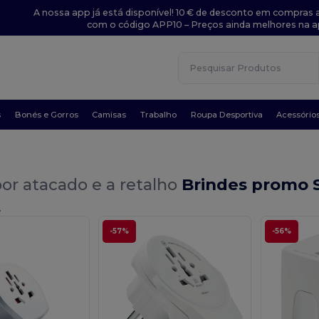
A nossa app já está disponível! 10 € de desconto em compras a
com o código APP10 – Preços ainda melhores na a
s
Bonés e Gorros
Camisas
Trabalho
Roupa Desportiva
Acessório
or atacado e a retalho
Brindes promo 
.
-57%
-56%