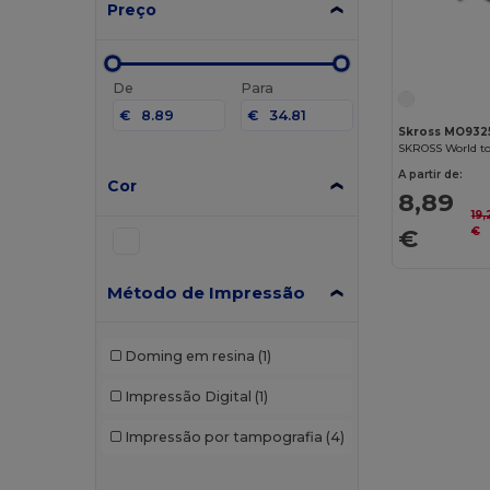
Preço
De
Para
€
€
Skross MO932
SKROSS World to
A partir de:
Cor
8,89
19,
€
€
Método de Impressão
Doming em resina
(1)
Impressão Digital
(1)
Impressão por tampografia
(4)