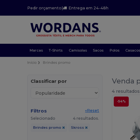
Pedir orçamento
|
Entrega em 24-48h
Marcas
T-Shirts
Camisolas
Sacos
Polos
Casaco
Início
Brindes promo
Venda p
Classificar por
4 resultados
-54%
Filtros
«Reset
Selecionado
4 resultados.
Brindes promo
Skross