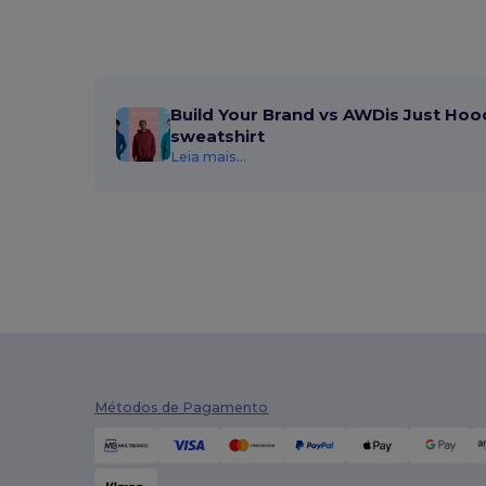
K-up
(3)
Kariban
(25)
Karlowsky
(4)
Build Your Brand vs AWDis Just Hoo
Karst®
(4)
sweatshirt
Leia mais...
Kimood
(16)
Kooduu
(4)
Korntex
(5)
Lanyard'In
(30)
Larkwood
(1)
Larq
(4)
Les Filosophes
(5)
Métodos de Pagamento
Luxe
(22)