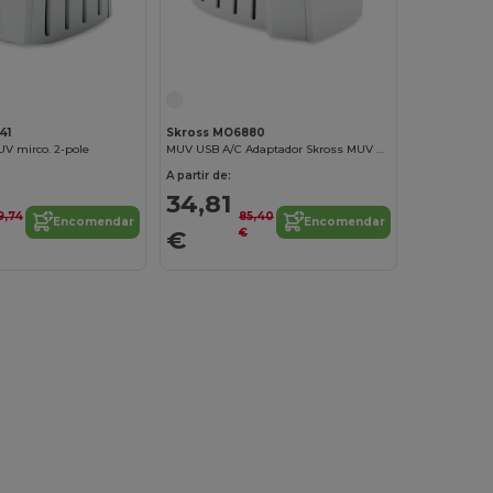
Personalize-o!
Personalize-o!
41
Skross MO6880
 mirco. 2-pole
MUV USB A/C Adaptador Skross MUV USB A/C
A partir de:
34,81
9,74
85,40
Encomendar
Encomendar
€
€