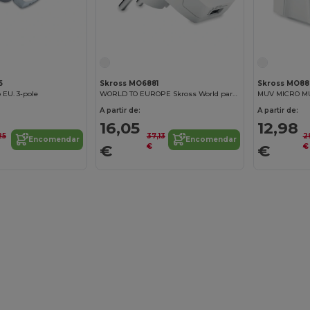
Personalize-o!
5
Skross MO6881
Skross MO88
 EU. 3-pole
WORLD TO EUROPE Skross World para a Europa USB
MUV MICRO MUV
A partir de:
A partir de:
16,05
12,98
25
37,13
2
Encomendar
Encomendar
€
€
€
€