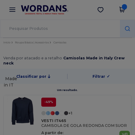
×
App Wordans
Obter app
Melhores preços na app!
Início
Roupa Básica | Acessórios
Camisolas
Venda por atacado e a retalho
Camisolas Made in Italy Crew
neck
Classificar por
Filtrar
✓
Made
in
IT
Um resultado.
-49%
+1
VESTI IT465
CAMISOLA DE GOLA REDONDA COM SUOR
A partir de: