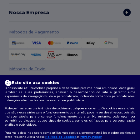
Nossa Empresa
Métodos de Pagamento
Métodos de Envio
Este site usa cookies
O nosso site utiliza cookies próprios e de terceiros para melhorar a funcionalidade geral,
lembrar as suas preferências, analisar o desempenho do site e garantir uma
experiência de navegação fluida e personalizada, incluindo conteúdos personalizados,
interações otimizadas com o nosso site e publicidade.
Pode gerir as suas preferências de cookies a qualquer momento. Os cookies essenciais,
que são necessários para o funcionamento do site, não podem ser desativados, pois são
Siga-nos
indispensáveis para o correto funcionamento do site. No entanto, pode optar por
permitir ou bloquear outros tipos de cookies, como os utilizados para personalização,
análise e publicidade.
Para mais detalhes sobre como utilizamos cookies, como controlá-los e sobre cookies de
terceiros, consulte a nossa
Política de Cookies
e
Privacy Policy
.
2026. Todos os direitos reservados