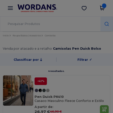
×
App Wordans
Obter app
Melhores preços na app!
Início
Roupa Básica | Acessórios
Camisolas
Venda por atacado e a retalho
Camisolas Pen Duick Bolso
Classificar por
Filtrar
✓
4 resultados.
-42%
Pen Duick PK410
Casaco Masculino Fleece Conforto e Estilo
A partir de:
26,97 €
46,90 €