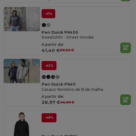
-41%
Pen Duick PK430
Sweatshirt - Street Hoodie
A partir de:
41,40 €
69,90 €
-42%
Pen Duick PK411
Casaco feminino de lã de malha
A partir de:
26,97 €
46,90 €
-48%