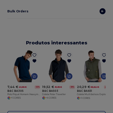
Bulk Orders
Produtos interessantes
7,44 €
19,52 €
20,29 €
21,55 €
31,35 €
55,62 €
-65%
-38%
-64%
B&C BA305
B&C BA503
B&C BA651
Polo Piqué Homem Heavymill
Colete Polar Traveller
Colete Multibolsos Explorer Bodywarmer
+1 CORES
+4 CORES
+1 CORES