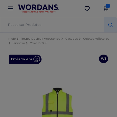
×
App Wordans
Obter app
Melhores preços na app!
Início
Roupa Básica | Acessórios
Casacos
Coletes refletores
Unisexo
Yoko YK005
W1
Enviado em