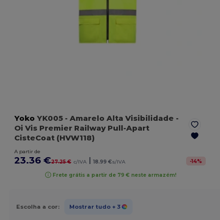
Yoko
YK005
- Amarelo Alta Visibilidade
-
Oi Vis Premier Railway Pull-Apart
CisteCoat (HVW118)
A partir de
23.36 €
|
-
14
%
27.25 €
c/IVA
18.99 €
s/IVA
Frete grátis a partir de 79 € neste armazém!
Escolha a cor:
Mostrar tudo
+ 3