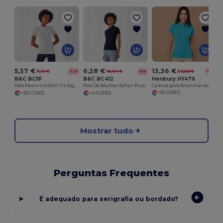
13,36 €
5,37 €
6,28 €
23,50 €
-43%
11,10 €
16,04 €
-52%
-61%
Henbury HY476
B&C BCI1F
B&C BC412
Camisa polo feminina respirável
Polo Feminino Slim Fit Algodão B&C BCI1F
Polo De Mulher Safran Pure
+18 CORES
+20 CORES
+4 CORES
Mostrar tudo
Perguntas Frequentes
É adequado para serigrafia ou bordado?