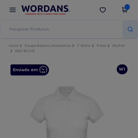
×
App Wordans
Obter app
Melhores preços na app!
Início
Roupa Básica | Acessórios
T-Shirts
Polos
Mulher
B&C BC401
W1
Enviado em