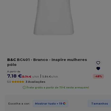
B&C
BC401
- Branco
- Inspire mulheres
pólo
A partir de
7.18 €
|
-
48
%
13.74 €
c/IVA
5.84 €
s/IVA
5.0
3 Avaliações
Frete grátis a partir de 79 € neste armazém!
Escolha a cor:
Mostrar tudo
+ 19
Tamanhos