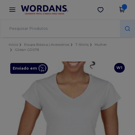
×
App Wordans
Obter app
Melhores preços na app!
Início
Roupa Básica | Acessórios
T-Shirts
Mulher
Gildan GD078
W1
Enviado em