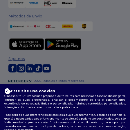
Métodos de Envio
Siga-nos
2026. Todos os direitos reservados
Termos e Condições
|
Política de personalização
|
Política de Privacidade
Este site usa cookies
|
Política de cookies
|
Mapa do Site
O nosso site utiliza cookies próprios e de terceiros para melhorar a funcionalidade geral,
lembrar as suas preferências, analisar o desempenho do site e garantir uma
experiência de navegação fluida e personalizada, incluindo conteúdos personalizados,
interações otimizadas com o nosso site e publicidade.
Pode gerir as suas preferências de cookies a qualquer momento. Os cookies essenciais,
que são necessários para o funcionamento do site, não podem ser desativados, pois são
indispensáveis para o correto funcionamento do site. No entanto, pode optar por
permitir ou bloquear outros tipos de cookies, como os utilizados para personalização,
análise e publicidade.