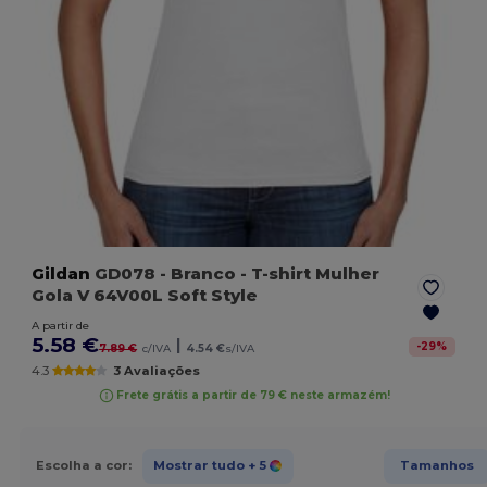
Gildan
GD078
- Branco
- T-shirt Mulher
Gola V 64V00L Soft Style
A partir de
5.58 €
|
-
29
%
7.89 €
c/IVA
4.54 €
s/IVA
4.3
3 Avaliações
Frete grátis a partir de 79 € neste armazém!
Escolha a cor:
Mostrar tudo
+ 5
Tamanhos