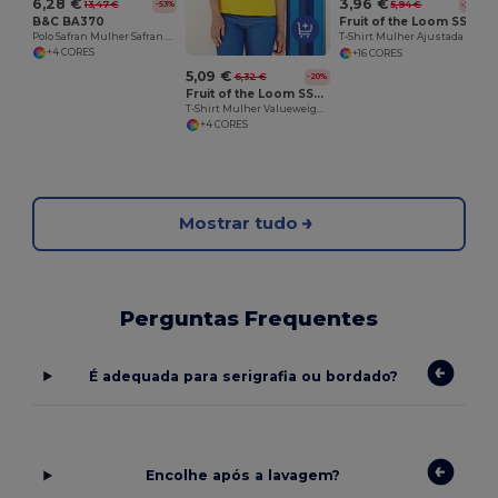
6,28 €
3,96 €
13,47 €
5,94 €
-53%
-33%
B&C BA370
Fruit of the Loom SS050
Polo Safran Mulher Safran Pure Women
T-Shirt Mulher Ajustada Valueweight
+4 CORES
+16 CORES
5,09 €
6,32 €
-20%
Fruit of the Loom SS047
T-Shirt Mulher Valueweight Gola V
+4 CORES
Mostrar tudo
Perguntas Frequentes
É adequada para serigrafia ou bordado?
Encolhe após a lavagem?