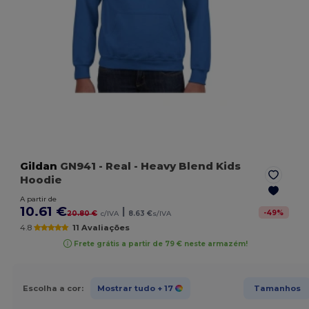
Gildan
GN941
- Real
- Heavy Blend Kids
Hoodie
A partir de
10.61 €
|
-
49
%
20.80 €
c/IVA
8.63 €
s/IVA
4.8
11 Avaliações
Frete grátis a partir de 79 € neste armazém!
Escolha a cor:
Mostrar tudo
+ 17
Tamanhos