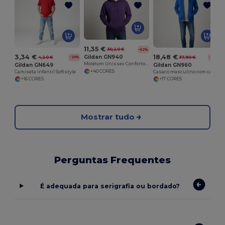
11,35 €
30,20 €
-62%
3,34 €
18,48 €
Gildan GN940
4,20 €
37,90 €
-20%
-51%
Moletom Unissex Conforto e Estilo Gildan
Gildan GN649
Gildan GN960
+40 CORES
Camiseta infantil Softstyle
Casaco masculino com capuz grande
+16 CORES
+17 CORES
Mostrar tudo
Perguntas Frequentes
É adequada para serigrafia ou bordado?