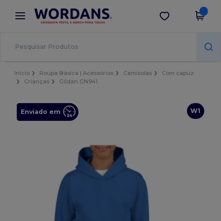
×
App Wordans
Obter app
Melhores preços na app!
Início
Roupa Básica | Acessórios
Camisolas
Com capuz
Crianças
Gildan GN941
W1
Enviado em