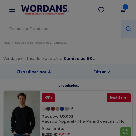
×
App Wordans
Obter app
Melhores preços na app!
Início
Roupa Básica | Acessórios
Camisolas
Venda por atacado e a retalho
Camisolas 6XL
Classificar por
Filtrar
✓
10 resultados.
-31%
Best Seller
+5
Radsow UXX03
Radsow Apparel - The Paris Sweatshirt Homens
A partir de:
8,32 €
12,05 €