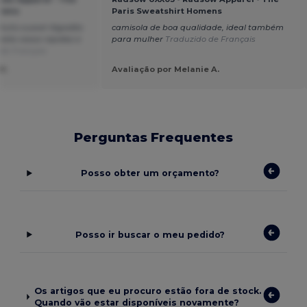
omens
Paris Sweatshirt Homens
Muito suave! Algodão
camisola de boa qualidade, ideal também
pela vossa rapidez e
para mulher
Traduzido de Français
de Français
H.
Avaliação por Melanie A.
Perguntas Frequentes
Posso obter um orçamento?
Posso ir buscar o meu pedido?
Os artigos que eu procuro estão fora de stock.
Quando vão estar disponíveis novamente?