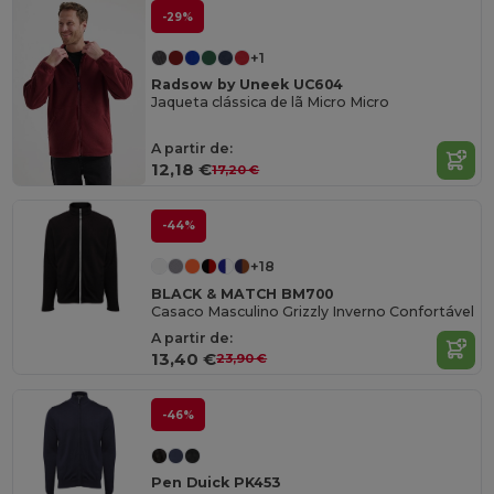
-29%
+1
Radsow by Uneek UC604
Jaqueta clássica de lã Micro Micro
A partir de:
12,18 €
17,20 €
-44%
+18
BLACK & MATCH BM700
Casaco Masculino Grizzly Inverno Confortável
A partir de:
13,40 €
23,90 €
-46%
Pen Duick PK453