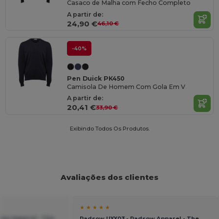
Casaco de Malha com Fecho Completo
A partir de:
24,90 €
46,10 €
-40%
Pen Duick PK450
Camisola De Homem Com Gola Em V
A partir de:
20,41 €
33,90 €
Exibindo Todos Os Produtos.
Avaliações dos clientes
★ ★ ★ ★ ★
ow Apparel - The
Radsow UXX03 - Radsow Apparel - The