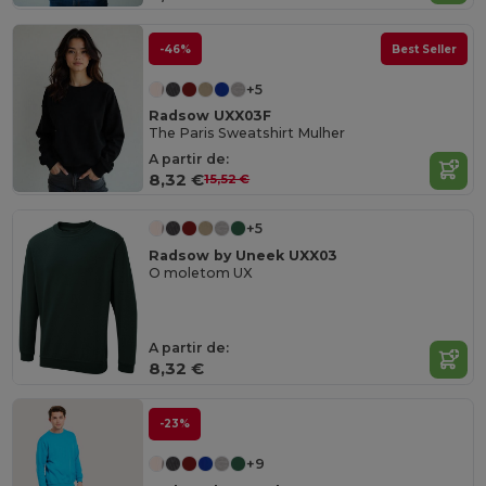
-46%
Best Seller
+5
Radsow UXX03F
The Paris Sweatshirt Mulher
A partir de:
8,32 €
15,52 €
+5
Radsow by Uneek UXX03
O moletom UX
A partir de:
8,32 €
-23%
+9