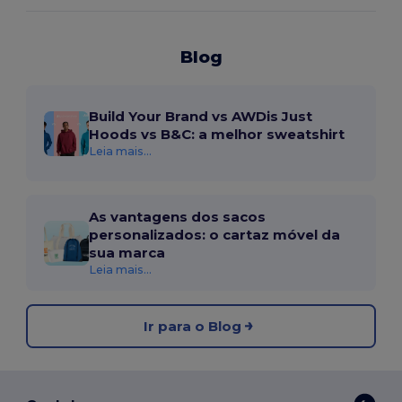
Blog
Build Your Brand vs AWDis Just
Hoods vs B&C: a melhor sweatshirt
Leia mais...
As vantagens dos sacos
personalizados: o cartaz móvel da
sua marca
Leia mais...
Ir para o Blog