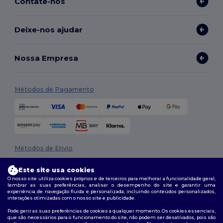
Contate-nos
Deixe-nos ajudar
Nossa Empresa
Métodos de Pagamento
Métodos de Envio
Este site usa cookies
O nosso site utiliza cookies próprios e de terceiros para melhorar a funcionalidade geral,
lembrar as suas preferências, analisar o desempenho do site e garantir uma
experiência de navegação fluida e personalizada, incluindo conteúdos personalizados,
interações otimizadas com o nosso site e publicidade.
Pode gerir as suas preferências de cookies a qualquer momento. Os cookies essenciais,
que são necessários para o funcionamento do site, não podem ser desativados, pois são
Siga-nos