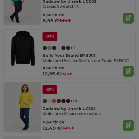
Radsow by Uneek UC203
Classic Sweatshirt
A partir de:
8,95 €
11,64 €
-39%
+2
Build Your Brand BYB001
Moletom Unissex Conforto e Estilo BYB001
A partir de:
12,95 €
21,10 €
-25%
+18
Radsow by Uneek UC502
Moletom clássico com capuz
A partir de:
12,40 €
16,64 €