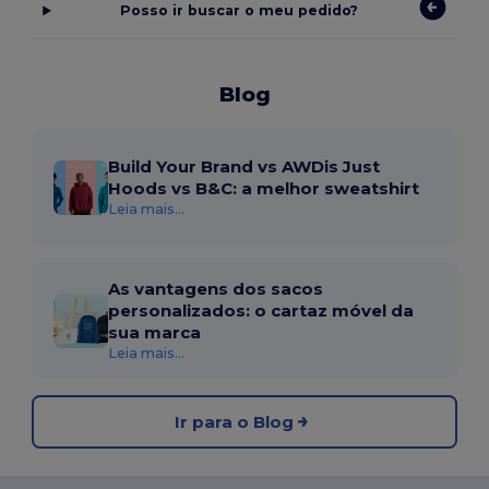
Posso ir buscar o meu pedido?
Blog
Build Your Brand vs AWDis Just
Hoods vs B&C: a melhor sweatshirt
Leia mais...
As vantagens dos sacos
personalizados: o cartaz móvel da
sua marca
Leia mais...
Ir para o Blog