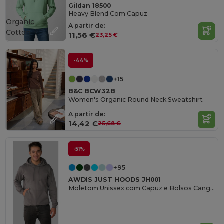
Gildan 18500
Heavy Blend Com Capuz
Organic
A partir de:
Cotton
11,56 €
23,25 €
-44%
+15
B&C BCW32B
Women's Organic Round Neck Sweatshirt
A partir de:
14,42 €
25,68 €
-51%
+95
AWDIS JUST HOODS JH001
Moletom Unissex com Capuz e Bolsos Canguru