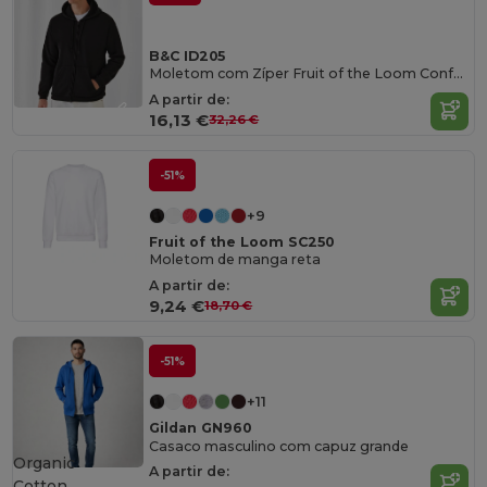
B&C ID205
Moletom com Zíper Fruit of the Loom Confortável
A partir de:
16,13 €
32,26 €
-51%
+9
Fruit of the Loom SC250
Moletom de manga reta
A partir de:
9,24 €
18,70 €
-51%
+11
Gildan GN960
Casaco masculino com capuz grande
Organic
A partir de:
Cotton