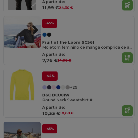
A partir de:
11,99 €
24,30 €
-45%
Fruit of the Loom SC361
Moletom feminino de manga comprida de algodão
A partir de:
7,76 €
14,00 €
-44%
+29
B&C BCU01W
Round Neck Sweatshirt #
A partir de:
10,33 €
18,60 €
-45%