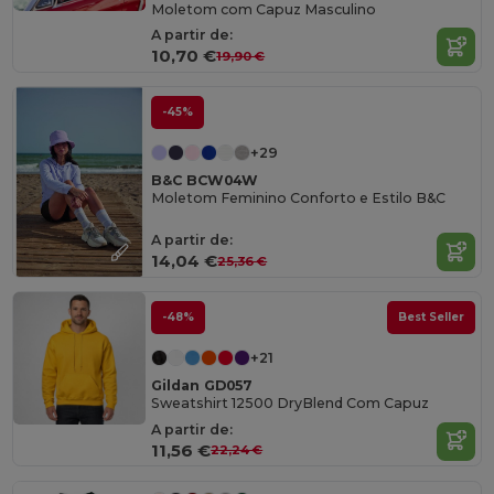
Moletom com Capuz Masculino
A partir de:
10,70 €
19,90 €
-45%
+29
B&C BCW04W
Moletom Feminino Conforto e Estilo B&C
A partir de:
14,04 €
25,36 €
-48%
Best Seller
+21
Gildan GD057
Sweatshirt 12500 DryBlend Com Capuz
A partir de:
11,56 €
22,24 €