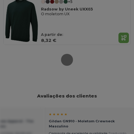
+5
Radsow by Uneek UXX03
O moletom UX
A partir de:
8,32 €
Avaliações dos clientes
★ ★ ★ ★ ★
sow Apparel - The
Gildan GN910 - Moletom Crewneck
ens
Masculino
o é boa, tendo em
Camisola de excelente qualidade
Traduzido