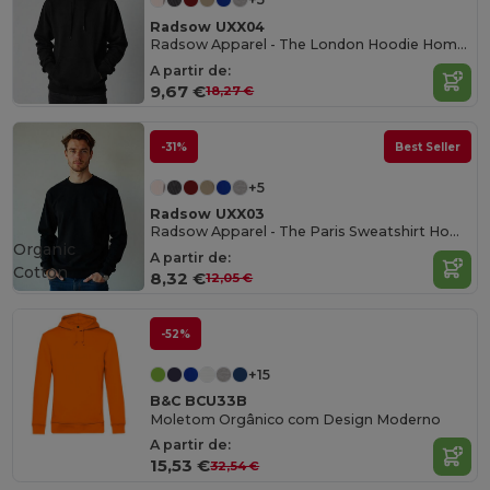
Radsow UXX04
Radsow Apparel - The London Hoodie Homens
A partir de:
9,67 €
18,27 €
-31%
Best Seller
+5
Radsow UXX03
Radsow Apparel - The Paris Sweatshirt Homens
Organic
A partir de:
Cotton
8,32 €
12,05 €
-52%
+15
B&C BCU33B
Moletom Orgânico com Design Moderno
A partir de:
15,53 €
32,54 €