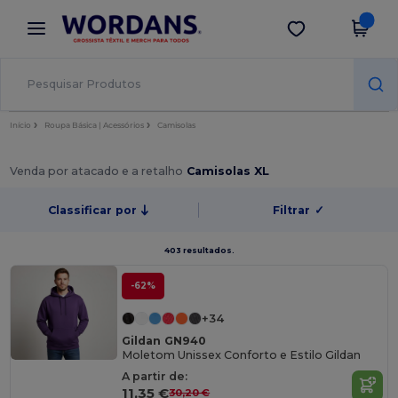
×
App Wordans
Obter app
Melhores preços na app!
Início
Roupa Básica | Acessórios
Camisolas
Venda por atacado e a retalho
Camisolas XL
Classificar por
Filtrar
✓
403 resultados.
-62%
+34
Gildan GN940
Moletom Unissex Conforto e Estilo Gildan
A partir de:
11,35 €
30,20 €