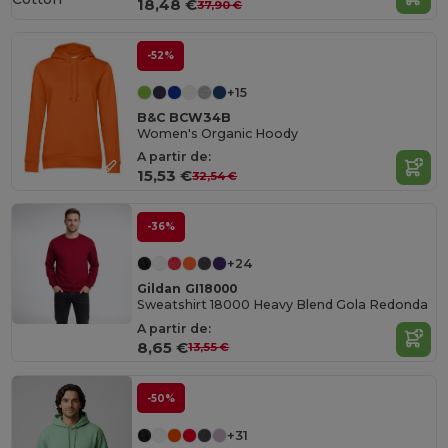
18,48 €
37,90 €
-52%
+15
B&C BCW34B
Women's Organic Hoody
A partir de:
15,53 €
32,54 €
-36%
+24
Gildan GI18000
Sweatshirt 18000 Heavy Blend Gola Redonda
A partir de:
8,65 €
13,55 €
-50%
+31