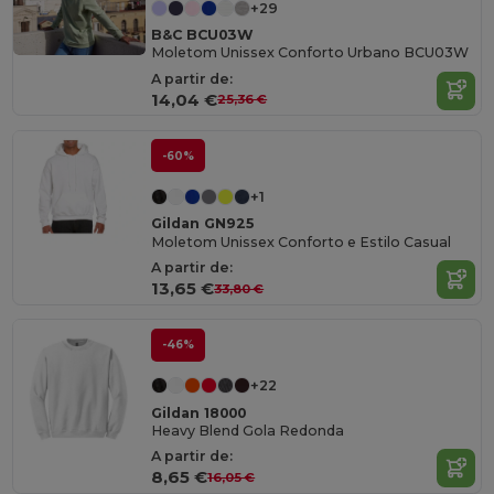
+29
B&C BCU03W
Moletom Unissex Conforto Urbano BCU03W
A partir de:
14,04 €
25,36 €
-60%
+1
Gildan GN925
Moletom Unissex Conforto e Estilo Casual
A partir de:
13,65 €
33,80 €
-46%
+22
Gildan 18000
Heavy Blend Gola Redonda
A partir de:
8,65 €
16,05 €