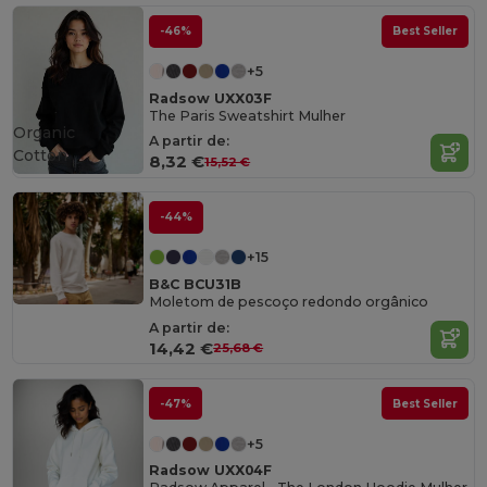
-46%
Best Seller
+5
Radsow UXX03F
The Paris Sweatshirt Mulher
Organic
A partir de:
Cotton
8,32 €
15,52 €
-44%
+15
B&C BCU31B
Moletom de pescoço redondo orgânico
A partir de:
14,42 €
25,68 €
-47%
Best Seller
+5
Radsow UXX04F