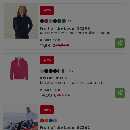
-49%
+9
Fruit of the Loom SC269
Moletom feminino com bolso canguru
A partir de:
11,54 €
22,70 €
-42%
+33
AWDIS JH003
Moletom com capuz em contraste
A partir de:
14,99 €
26,00 €
-46%
Fruit of the Loom SC362