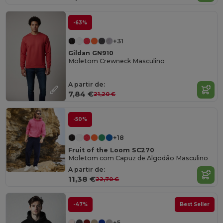
-63%
+31
Gildan GN910
Moletom Crewneck Masculino
A partir de:
7,84 €
21,20 €
-50%
+18
Fruit of the Loom SC270
Moletom com Capuz de Algodão Masculino
A partir de:
11,38 €
22,70 €
-47%
Best Seller
+5