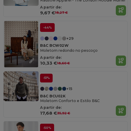
Radsow Apparel - The London Hoodie Mulher
A partir de:
9,67 €
18,27 €
-44%
+29
B&C BCW02W
Moletom redondo no pescoço
A partir de:
10,33 €
18,60 €
-51%
+15
B&C BCU02K
Moletom Conforto e Estilo B&C
A partir de:
17,68 €
35,92 €
-50%