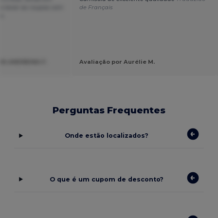
o lavar as roupas com
de Français
s.
YA ANDREINA F.
Avaliação por Aurélie M.
Perguntas Frequentes
Onde estão localizados?
O que é um cupom de desconto?