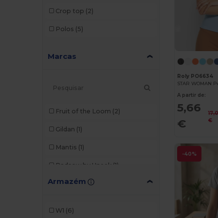
Crop top
(2)
Polos
(5)
Marcas
Roly PO6634
A partir de:
5,66
Fruit of the Loom
(2)
17,
€
€
Gildan
(1)
Mantis
(1)
-40%
Radsow by Uneek
(1)
Armazém
Roly
(12)
SF Women
(1)
W1
(6)