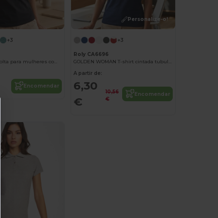
Personalize-o!
+3
+3
Roly CA6696
NARA T-shirt solta para mulheres com alças largas
GOLDEN WOMAN T-shirt cintada tubular em algodão orgânico
A partir de:
6,30
Encomendar
10,56
Encomendar
€
€