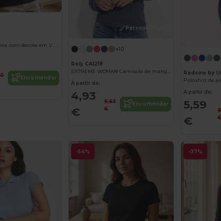
Personalize-o!
Camiseta feminina com decote em V 100% algodão
+10
Roly CA1218
EXTREME WOMAN Camisola de manga comprida
Radsow by Un
40
Encomendar
Poloshirt de a
A partir de:
A partir de:
4,93
5,59
9,63
Encomendar
€
€
8
€
-54%
-37%