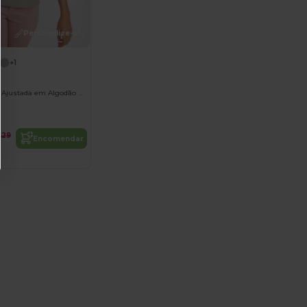
Personalize-o!
+1
Polo Feminina Ajustada em Algodão Orgânico OCS
,29
Encomendar