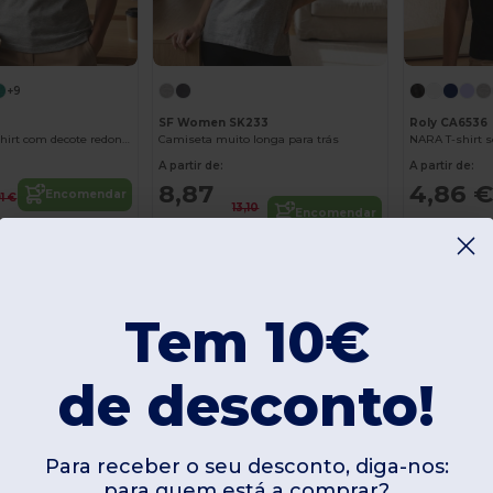
+9
SF Women SK233
Roly CA6536
GUADALUPE T-shirt com decote redondo debruado e pronunciado
Camiseta muito longa para trás
A partir de:
A partir de:
8,87
4,86 €
Encomendar
1 €
13,10
Encomendar
€
€
Organic
Cotton
-17%
-37%
Tem 10€
de desconto!
Para receber o seu desconto, diga-nos:
para quem está a comprar?
Personalize-o!