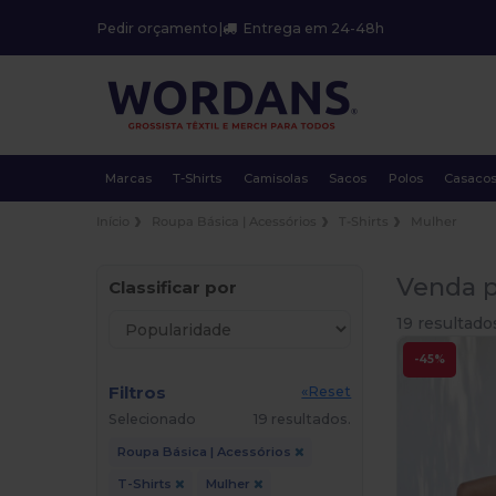
Pedir orçamento
|
Entrega em 24-48h
Marcas
T-Shirts
Camisolas
Sacos
Polos
Casaco
Início
Roupa Básica | Acessórios
T-Shirts
Mulher
Venda p
Classificar por
19 resultado
-45%
Filtros
«Reset
Selecionado
19 resultados.
Roupa Básica | Acessórios
T-Shirts
Mulher