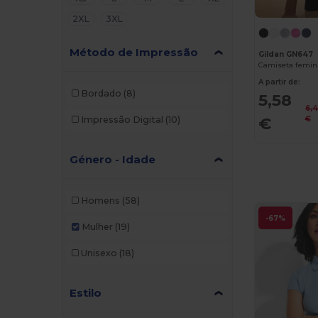
2XL
3XL
Método de Impressão
Gildan GN647
A partir de:
Bordado
(8)
5,58
6,
€
€
Impressão Digital
(10)
Género - Idade
Homens
(58)
-67%
Mulher
(19)
Unisexo
(18)
Estilo