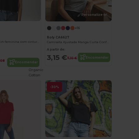
Personalize-o!
+16
Roly CA6627
DOMINICA T-shirt feminina com cintura curta e folgada
Camiseta Ajustada Manga Curta Conforto Jamaica
A partir de:
3,15 €
Encomendar
7,10 €
,08
Encomendar
Organic
Cotton
-30%