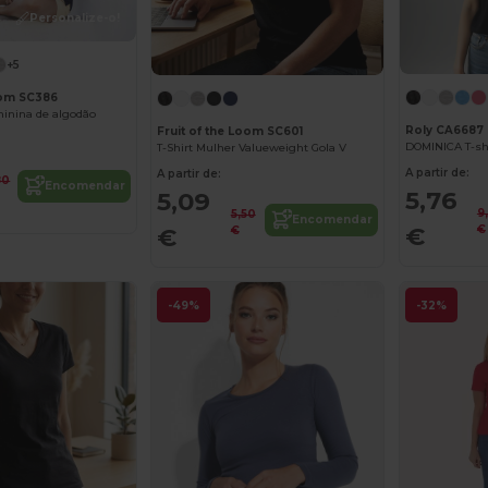
Personalize-o!
+5
oom SC386
inina de algodão
Roly CA6687
Fruit of the Loom SC601
T-Shirt Mulher Valueweight Gola V
A partir de:
A partir de:
80
Encomendar
5,76
5,09
9
5,50
Encomendar
€
€
€
€
-49%
-32%