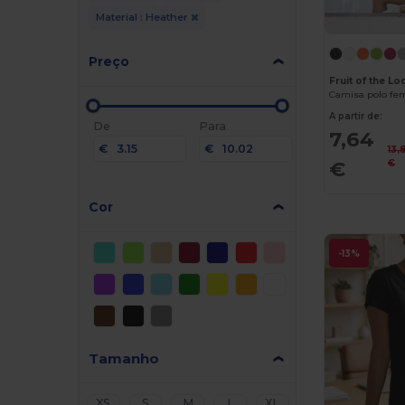
Material : Heather
Preço
Fruit of the L
Camisa polo fem
A partir de:
De
Para
7,64
€
€
13,
€
€
Cor
-13%
Tamanho
XS
S
M
L
XL