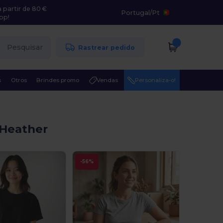
 partir de 80 €
Portugal
/
Pt
pp!
Pesquisar
Rastrear pedido
s
Otros
Brindes promo
Vendas
Personaliza-o!
 Heather
-56%