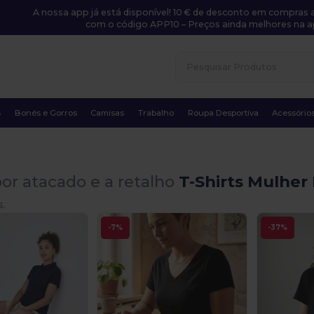
A nossa app já está disponível! 10 € de desconto em compras a
com o código APP10 – Preços ainda melhores na a
s
Bonés e Gorros
Camisas
Trabalho
Roupa Desportiva
Acessório
or atacado e a retalho
T-Shirts Mulher
s.
-7%
-37%