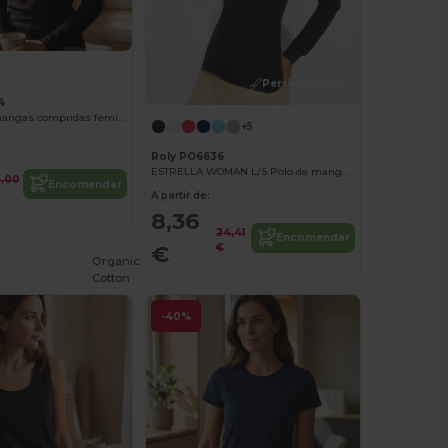
Personalize-o!
4
Camiseta de mangas compridas femininas
+5
Roly PO6636
ESTRELLA WOMAN L/S Polo de manga comprida
6,00
Encomendar
A partir de:
8,36
24,41
Encomendar
€
€
Organic
Cotton
-40%