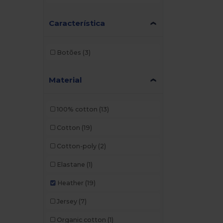
Característica
Botões
(3)
Material
100% cotton
(13)
Cotton
(19)
Cotton-poly
(2)
Elastane
(1)
Heather
(19)
Jersey
(7)
Organic cotton
(1)