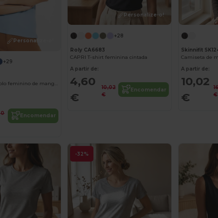
Personalize-o!
+28
Personalize-o!
Roly CA6683
Skinnifit SK12
CAPRI T-shirt feminina cintada
+29
A partir de:
A partir de:
4,60
10,02
STAR WOMAN Polo feminino de manga curta
10,02
1
Encomendar
€
€
€
€
00
Encomendar
-32%