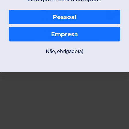
+11
Pessoal
Roly CA6661
Camiseta Feminina Ajustada em Algodão Orgânico Certificado
FOX WOMAN T-shirt feminina em tecido com efeito vigoré
A partir de:
Empresa
Roly PO6618
5,90
83
7,15
Encomendar
Encomendar
€
€
A partir de:
Não, obrigado(a)
8,36
13
€
€