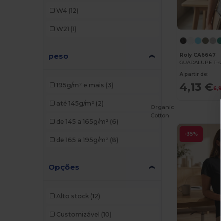
Skinnifit
(1)
W4
(12)
W21
(1)
peso
Roly CA6647
A partir de:
4,13 €
195g/m² e mais
(3)
6,9
até 145g/m²
(2)
Organic
Cotton
de 145 a 165g/m²
(6)
-35%
de 165 a 195g/m²
(8)
Opções
Alto stock
(12)
Customizável
(10)