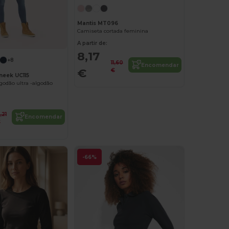
Mantis MT096
Camiseta cortada feminina
A partir de:
8,17
+8
11,60
Encomendar
€
€
eek UC115
lgodão ultra -algodão
,21
Encomendar
€
-66%