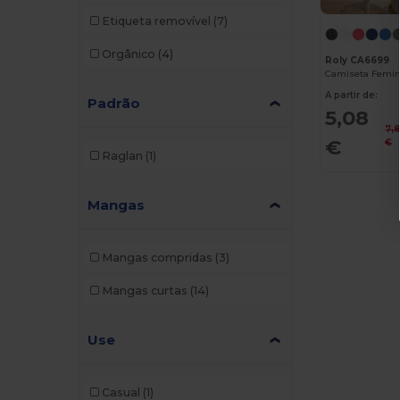
Etiqueta removível
(7)
Orgânico
(4)
Roly CA6699
A partir de:
Padrão
5,08
7,
€
€
Raglan
(1)
Mangas
Mangas compridas
(3)
Mangas curtas
(14)
Use
Casual
(1)