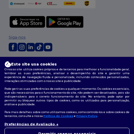
Siga-nos
2026. Todos os direitos reservados
Este site usa cookies
Termos e Condições
|
Política de personalização
|
Política de Privacidade
O nosso site utiliza cookies próprios e de terceiros para melhorar a funcionalidade geral,
|
Política de cookies
|
Mapa do Site
lembrar as suas preferências, analisar o desempenho do site e garantir uma
experiência de navegação fluida e personalizada, incluindo conteúdos personalizados,
interações otimizadas com o nosso site e publicidade.
Pode gerir as suas preferências de cookies a qualquer momento. Os cookies essenciais,
que são necessários para o funcionamento do site, não podem ser desativados, pois são
indispensáveis para o correto funcionamento do site. No entanto, pode optar por
permitir ou bloquear outros tipos de cookies, como os utilizados para personalização,
análise e publicidade.
Para mais detalhes sobre como utilizamos cookies, como controlá-los e sobre cookies de
terceiros, consulte a nossa
Política de Cookies
e
Privacy Policy
.
Preferências de Avaliação
👋
Olá
Se tiver alguma dúvida ou
Permitir apenas essenciais