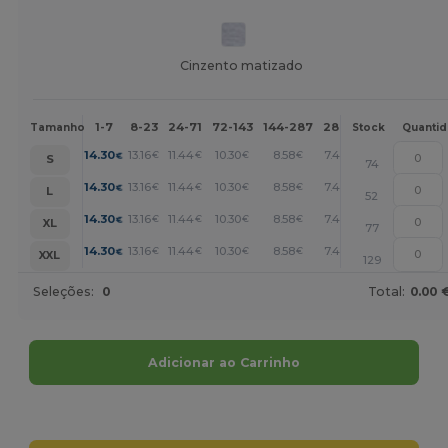
Cinzento matizado
1-7
8-23
24-71
72-143
144-287
288 +
Mais
Tamanho
Stock
Quanti
+
14.30
13.16
11.44
10.30
8.58
7.44
€
€
€
€
€
€
S
74
+
14.30
13.16
11.44
10.30
8.58
7.44
€
€
€
€
€
€
L
52
+
14.30
13.16
11.44
10.30
8.58
7.44
€
€
€
€
€
€
XL
77
+
14.30
13.16
11.44
10.30
8.58
7.44
€
€
€
€
€
€
XXL
129
Seleções:
0
Total:
0.00 
Adicionar ao Carrinho
Personalize-o!