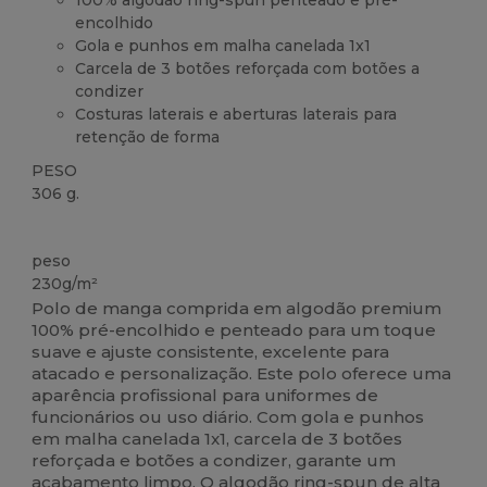
100% algodão ring-spun penteado e pré-
encolhido
Gola e punhos em malha canelada 1x1
Carcela de 3 botões reforçada com botões a
condizer
Costuras laterais e aberturas laterais para
retenção de forma
PESO
306 g.
Customizável
peso
230g/m²
Polo de manga comprida em algodão premium
100% pré-encolhido e penteado para um toque
suave e ajuste consistente, excelente para
atacado e personalização. Este polo oferece uma
aparência profissional para uniformes de
funcionários ou uso diário. Com gola e punhos
em malha canelada 1x1, carcela de 3 botões
reforçada e botões a condizer, garante um
acabamento limpo. O algodão ring-spun de alta