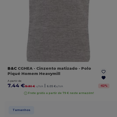
B&C
CGHEA
- Cinzento matizado
- Polo
Piqué Homem Heavymill
A partir de
7.44 €
|
-
62
%
19.80 €
c/IVA
6.05 €
s/IVA
Frete grátis a partir de 79 € neste armazém!
Tamanhos