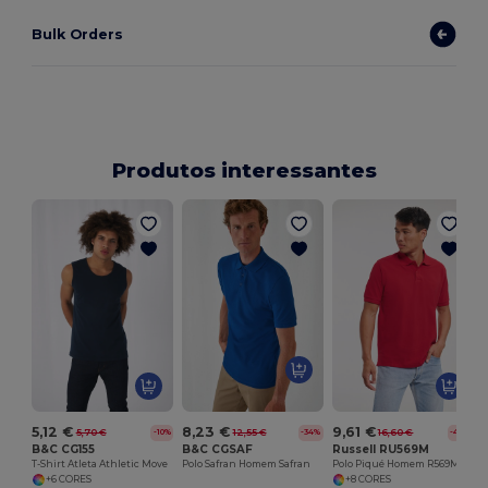
Bulk Orders
Produtos interessantes
5,12 €
8,23 €
9,61 €
5,70 €
12,55 €
16,60 €
-10%
-34%
-42%
B&C CG155
B&C CGSAF
Russell RU569M
T-Shirt Atleta Athletic Move
Polo Safran Homem Safran
Polo Piqué Homem R569M Clássico
+6 CORES
+8 CORES