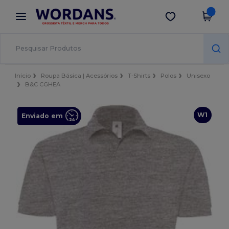
×
App Wordans
Obter app
Melhores preços na app!
Início
Roupa Básica | Acessórios
T-Shirts
Polos
Unisexo
B&C CGHEA
W1
Enviado em