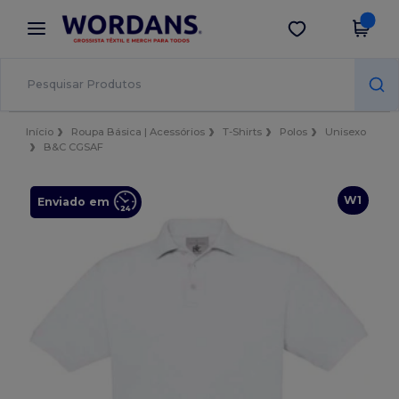
×
App Wordans
Obter app
Melhores preços na app!
Início
Roupa Básica | Acessórios
T-Shirts
Polos
Unisexo
B&C CGSAF
W1
Enviado em