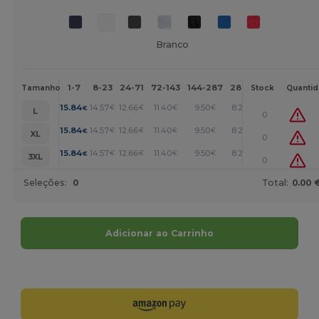
Branco
1-7
8-23
24-71
72-143
144-287
288 +
Mais
Tamanho
Stock
Quanti
+
15.84
14.57
12.66
11.40
9.50
8.23
€
€
€
€
€
€
L
0
+
15.84
14.57
12.66
11.40
9.50
8.23
€
€
€
€
€
€
XL
0
+
15.84
14.57
12.66
11.40
9.50
8.23
€
€
€
€
€
€
3XL
0
Seleções:
0
Total:
0.00 
Adicionar ao Carrinho
Personalize-o!