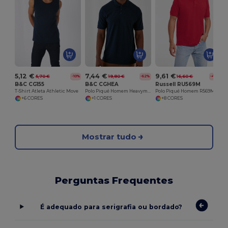
5,12 €
7,44 €
9,61 €
5,70 €
19,80 €
16,60 €
-10%
-62%
-42%
B&C CG155
B&C CGHEA
Russell RU569M
T-Shirt Atleta Athletic Move
Polo Piqué Homem Heavymill
Polo Piqué Homem R569M Clássico
+6 CORES
+1 CORES
+8 CORES
Mostrar tudo
Perguntas Frequentes
É adequado para serigrafia ou bordado?