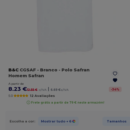
B&C
CGSAF
- Branco
- Polo Safran
Homem Safran
A partir de
8.23 €
|
-
34
%
12.55 €
c/IVA
6.69 €
s/IVA
5.0
12 Avaliações
Frete grátis a partir de 79 € neste armazém!
Escolha a cor:
Mostrar tudo
+ 6
Tamanhos