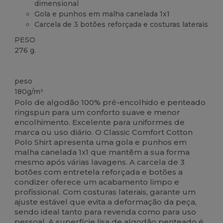
dimensional
Gola e punhos em malha canelada 1x1
Carcela de 3 botões reforçada e costuras laterais
PESO
276 g.
Customizável
peso
180g/m²
Polo de algodão 100% pré-encolhido e penteado
ringspun para um conforto suave e menor
encolhimento. Excelente para uniformes de
marca ou uso diário. O Classic Comfort Cotton
Polo Shirt apresenta uma gola e punhos em
malha canelada 1x1 que mantêm a sua forma
mesmo após várias lavagens. A carcela de 3
botões com entretela reforçada e botões a
condizer oferece um acabamento limpo e
profissional. Com costuras laterais, garante um
ajuste estável que evita a deformação da peça,
sendo ideal tanto para revenda como para uso
pessoal. A superfície lisa de algodão penteado é