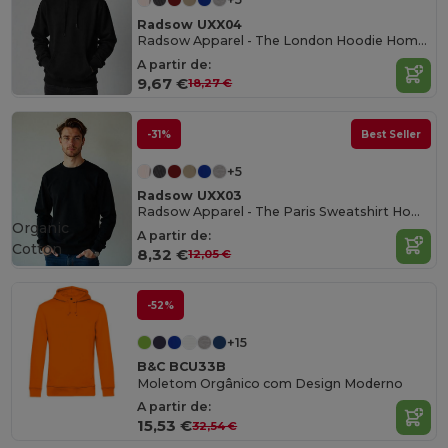
Radsow UXX04
Radsow Apparel - The London Hoodie Homens
A partir de:
9,67 €
18,27 €
-31%
Best Seller
+5
Radsow UXX03
Radsow Apparel - The Paris Sweatshirt Homens
Organic
A partir de:
Cotton
8,32 €
12,05 €
-52%
+15
B&C BCU33B
Moletom Orgânico com Design Moderno
A partir de:
15,53 €
32,54 €