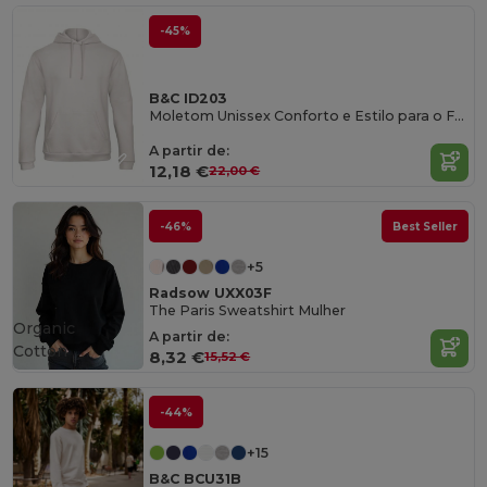
-45%
B&C ID203
Moletom Unissex Conforto e Estilo para o Frio
A partir de:
12,18 €
22,00 €
-46%
Best Seller
+5
Radsow UXX03F
The Paris Sweatshirt Mulher
Organic
A partir de:
Cotton
8,32 €
15,52 €
-44%
+15
B&C BCU31B