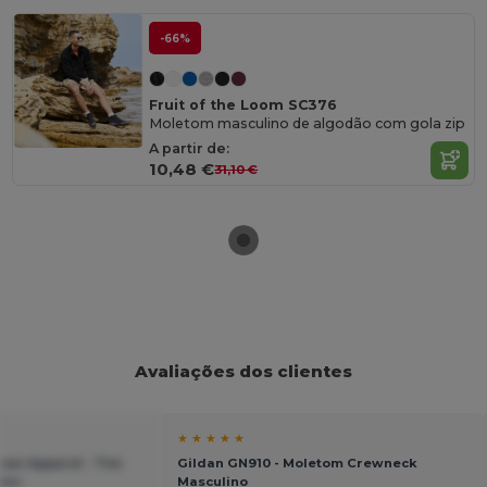
-66%
Fruit of the Loom SC376
Moletom masculino de algodão com gola zip
A partir de:
10,48 €
31,10 €
Avaliações dos clientes
★ ★ ★ ★ ★
sow Apparel - The
Gildan GN910 - Moletom Crewneck
ens
Masculino