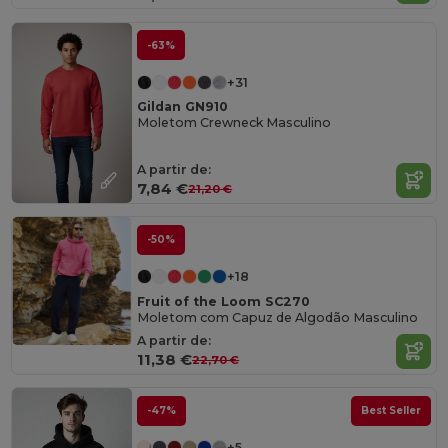
-63%
+31
Gildan GN910
Moletom Crewneck Masculino
A partir de:
7,84 €
21,20 €
-50%
+18
Fruit of the Loom SC270
Moletom com Capuz de Algodão Masculino
A partir de:
11,38 €
22,70 €
-47%
Best Seller
+5