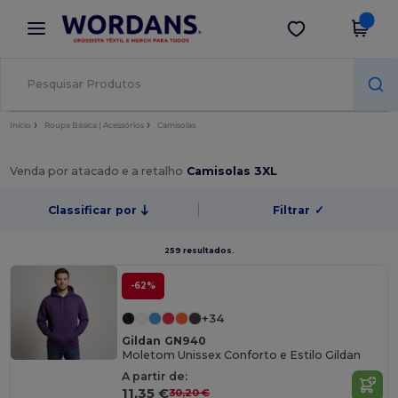
×
App Wordans
Obter app
Melhores preços na app!
Início
Roupa Básica | Acessórios
Camisolas
Venda por atacado e a retalho
Camisolas 3XL
Classificar por
Filtrar
✓
259 resultados.
-62%
+34
Gildan GN940
Moletom Unissex Conforto e Estilo Gildan
A partir de:
11,35 €
30,20 €