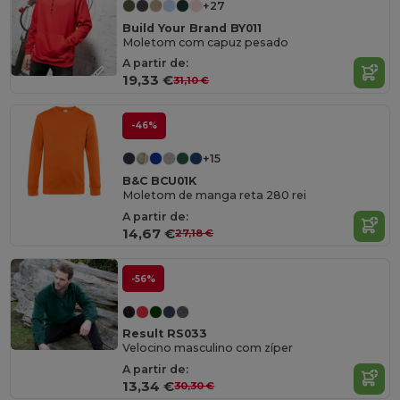
+27
Build Your Brand BY011
Moletom com capuz pesado
A partir de:
19,33 €
31,10 €
-46%
+15
B&C BCU01K
Moletom de manga reta 280 rei
A partir de:
14,67 €
27,18 €
-56%
Result RS033
Velocino masculino com zíper
A partir de:
13,34 €
30,30 €