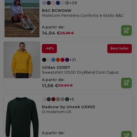
+29
B&C BCW04W
Moletom Feminino Conforto e Estilo B&C
A partir de:
14,04 €
25,36 €
-48%
Best Seller
+21
Gildan GD057
Sweatshirt 12500 DryBlend Com Capuz
A partir de:
11,56 €
22,24 €
+5
Radsow by Uneek UXX03
O moletom UX
A partir de: