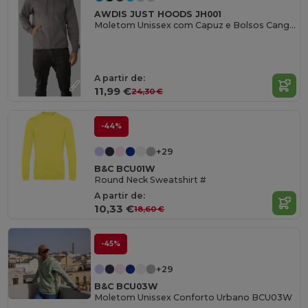
AWDIS JUST HOODS JH001
Moletom Unissex com Capuz e Bolsos Canguru
A partir de:
11,99 €
24,30 €
-44%
+29
B&C BCU01W
Round Neck Sweatshirt #
A partir de:
10,33 €
18,60 €
-45%
+29
B&C BCU03W
Moletom Unissex Conforto Urbano BCU03W