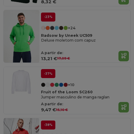
8,32 €
-23%
+24
Radsow by Uneek UC509
Deluxe moletom com capuz
A partir de:
13,21 €
17,09 €
-37%
+10
Fruit of the Loom SC260
Jumper masculino de manga raglan
A partir de:
9,47 €
15,10 €
-38%