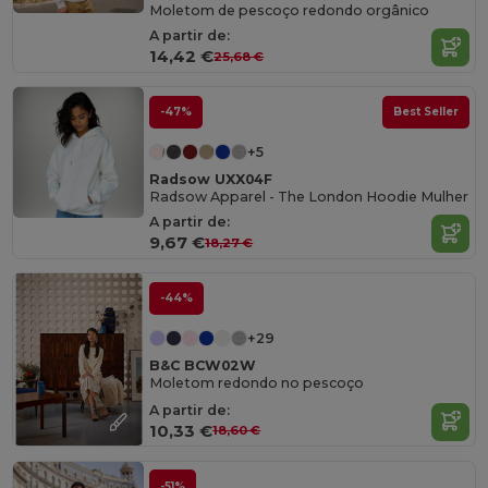
Moletom de pescoço redondo orgânico
A partir de:
14,42 €
25,68 €
-47%
Best Seller
+5
Radsow UXX04F
Radsow Apparel - The London Hoodie Mulher
A partir de:
9,67 €
18,27 €
-44%
+29
B&C BCW02W
Moletom redondo no pescoço
A partir de:
10,33 €
18,60 €
-51%