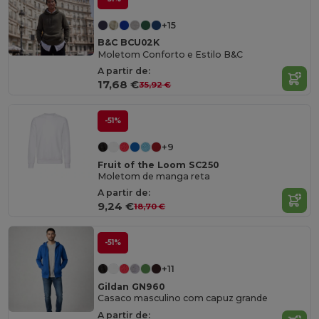
+15
B&C BCU02K
Moletom Conforto e Estilo B&C
A partir de:
17,68 €
35,92 €
-51%
+9
Fruit of the Loom SC250
Moletom de manga reta
A partir de:
9,24 €
18,70 €
-51%
+11
Gildan GN960
Casaco masculino com capuz grande
A partir de: