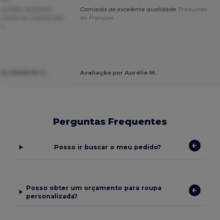
o é boa, tendo em
Camisola de excelente qualidade
Traduzido
o lavar as roupas com
de Français
s.
YA ANDREINA F.
Avaliação por Aurélie M.
Perguntas Frequentes
Posso ir buscar o meu pedido?
Posso obter um orçamento para roupa
personalizada?