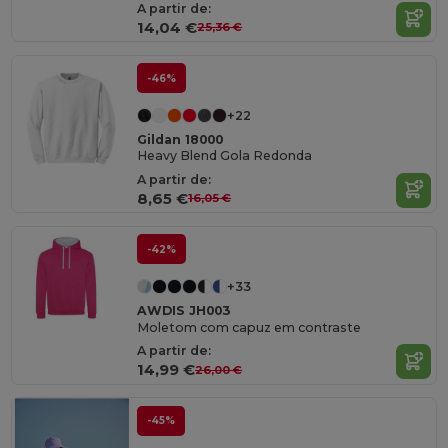
A partir de:
14,04 €
25,36 €
-46%
+22
Gildan 18000
Heavy Blend Gola Redonda
A partir de:
8,65 €
16,05 €
-42%
+33
AWDIS JH003
Moletom com capuz em contraste
A partir de:
14,99 €
26,00 €
-45%