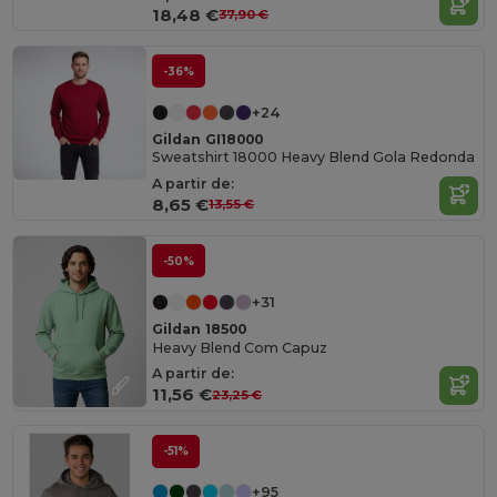
18,48 €
37,90 €
-36%
+24
Gildan GI18000
Sweatshirt 18000 Heavy Blend Gola Redonda
A partir de:
8,65 €
13,55 €
-50%
+31
Gildan 18500
Heavy Blend Com Capuz
A partir de:
11,56 €
23,25 €
-51%
+95