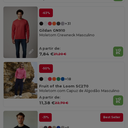
-63%
+31
Gildan GN910
Moletom Crewneck Masculino
A partir de:
7,84 €
21,20 €
-50%
+18
Fruit of the Loom SC270
Moletom com Capuz de Algodão Masculino
A partir de:
11,38 €
22,70 €
-31%
Best Seller
+5