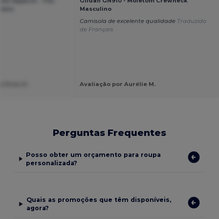
ow Apparel - The
Gildan GN910 - Moletom Crewneck
omens
Masculino
Camisola de excelente qualidade
Traduzido
de Français
a Diias D.
Avaliação por Aurélie M.
Perguntas Frequentes
Posso obter um orçamento para roupa
personalizada?
Quais as promoções que têm disponíveis,
agora?