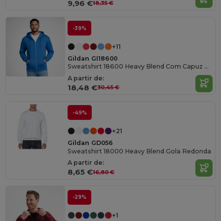
9,96 €
18,35 €
-39%
+11
Gildan GI18600
Sweatshirt 18600 Heavy Blend Com Capuz e Zíper
A partir de:
18,48 €
30,45 €
-49%
+21
Gildan GD056
Sweatshirt 18000 Heavy Blend Gola Redonda
A partir de:
8,65 €
16,80 €
-29%
+1