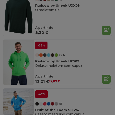
Radsow by Uneek UXX03
O moletom UX
A partir de:
8,32 €
-23%
+24
Radsow by Uneek UC509
Deluxe moletom com capuz
A partir de:
13,21 €
17,09 €
-47%
+5
Fruit of the Loom SC374
Casaco masculino com capuz