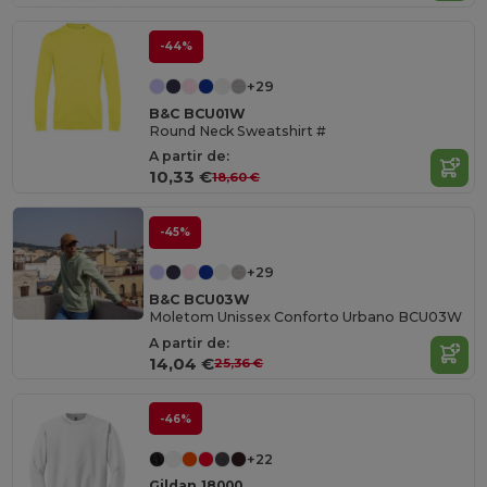
-44%
+29
B&C BCU01W
Round Neck Sweatshirt #
A partir de:
10,33 €
18,60 €
-45%
+29
B&C BCU03W
Moletom Unissex Conforto Urbano BCU03W
A partir de:
14,04 €
25,36 €
-46%
+22
Gildan 18000