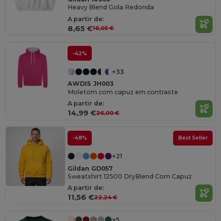
Heavy Blend Gola Redonda
A partir de:
8,65 €
16,05 €
-42%
+33
AWDIS JH003
Moletom com capuz em contraste
A partir de:
14,99 €
26,00 €
-48%
Best Seller
+21
Gildan GD057
Sweatshirt 12500 DryBlend Com Capuz
A partir de:
11,56 €
22,24 €
+5