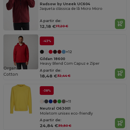
Radsow by Uneek UC604
Jaqueta clássica de lã Micro Micro
A partir de:
12,18 €
17,20 €
-43%
+12
Gildan 18600
Heavy Blend Com Capuz e Zíper
Organic
A partir de:
Cotton
18,48 €
32,44 €
-38%
+11
Neutral O63001
Moletom unisex eco-friendly
A partir de:
24,84 €
39,80 €