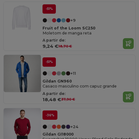
-51%
+9
Fruit of the Loom SC250
Moletom de manga reta
A partir de:
9,24 €
18,70 €
-51%
+11
Gildan GN960
Casaco masculino com capuz grande
A partir de:
18,48 €
37,90 €
-36%
+24
Gildan GI18000