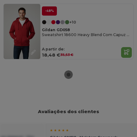
-48%
+10
Gildan GD058
Sweatshirt 18600 Heavy Blend Com Capuz e Zíper
A partir de:
18,48 €
35,53 €
Avaliações dos clientes
★ ★ ★ ★ ★