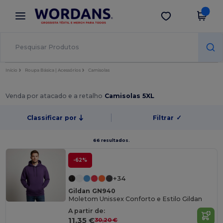
×
App Wordans
Obter app
Melhores preços na app!
Início
Roupa Básica | Acessórios
Camisolas
Venda por atacado e a retalho
Camisolas 5XL
Classificar por
Filtrar
✓
66 resultados.
-62%
+34
Gildan GN940
Moletom Unissex Conforto e Estilo Gildan
A partir de:
11,35 €
30,20 €