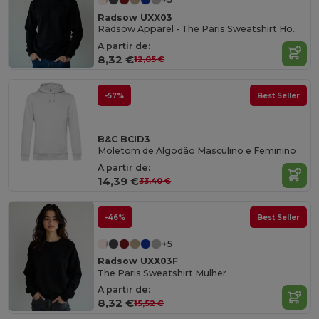
Radsow UXX03
Radsow Apparel - The Paris Sweatshirt Homens
A partir de:
8,32 €
12,05 €
-57%
Best Seller
B&C BCID3
Moletom de Algodão Masculino e Feminino
A partir de:
14,39 €
33,40 €
-46%
Best Seller
+5
Radsow UXX03F
The Paris Sweatshirt Mulher
A partir de:
8,32 €
15,52 €