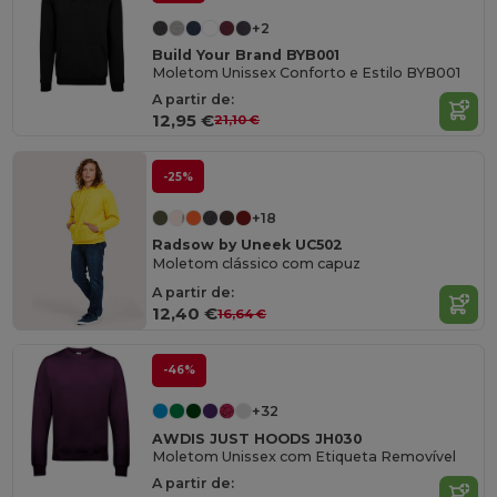
+2
Build Your Brand BYB001
Moletom Unissex Conforto e Estilo BYB001
A partir de:
12,95 €
21,10 €
-25%
+18
Radsow by Uneek UC502
Moletom clássico com capuz
A partir de:
12,40 €
16,64 €
-46%
+32
AWDIS JUST HOODS JH030
Moletom Unissex com Etiqueta Removível
A partir de: