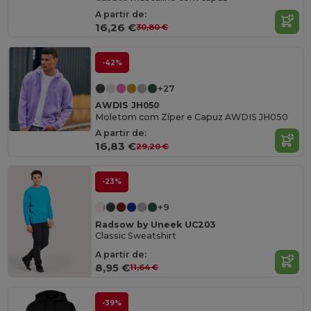
A partir de:
16,26 €
30,80 €
-42%
+27
AWDIS JH050
Moletom com Zíper e Capuz AWDIS JH050
A partir de:
16,83 €
29,20 €
-23%
+9
Radsow by Uneek UC203
Classic Sweatshirt
A partir de:
8,95 €
11,64 €
-39%