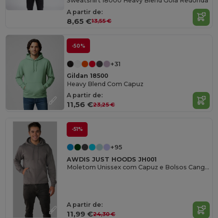
Sweatshirt 18000 Heavy Blend Gola Redonda
A partir de:
8,65 €
13,55 €
-50%
+31
Gildan 18500
Heavy Blend Com Capuz
A partir de:
11,56 €
23,25 €
-51%
+95
AWDIS JUST HOODS JH001
Moletom Unissex com Capuz e Bolsos Canguru
A partir de:
11,99 €
24,30 €