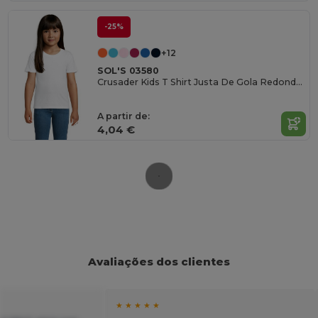
-25%
+12
SOL'S 03580
Crusader Kids T Shirt Justa De Gola Redonda Para Homem
A partir de:
4,04 €
Avaliações dos clientes
★ ★ ★ ★ ★