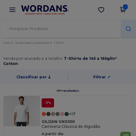
×
App Wordans
Obter app
Melhores preços na app!
Início
Roupa Básica | Acessórios
T-Shirts
Venda por atacado e a retalho
T-Shirts de 145 a 165g/m²
Cotton
Classificar por
Filtrar
✓
197 resultados.
-3%
+17
GILDAN GN3000
Camiseta Clássica de Algodão
A partir de: