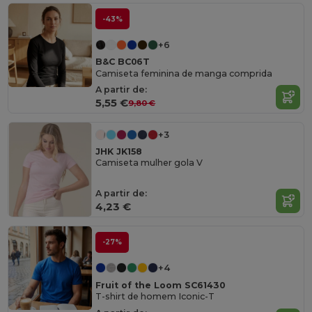
-43%
+6
B&C BC06T
Camiseta feminina de manga comprida
A partir de:
5,55 €
9,80 €
+3
JHK JK158
Camiseta mulher gola V
A partir de:
4,23 €
-27%
+4
Fruit of the Loom SC61430
T-shirt de homem Iconic-T