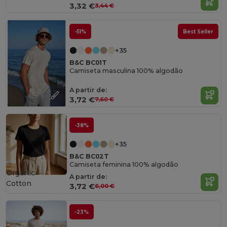
3,32 €
3,44 €
-51%
Best Seller
+35
B&C BC01T
Camiseta masculina 100% algodão
A partir de:
3,72 €
7,60 €
-38%
+35
B&C BC02T
Camiseta feminina 100% algodão
Organic
A partir de:
Cotton
3,72 €
6,00 €
-23%