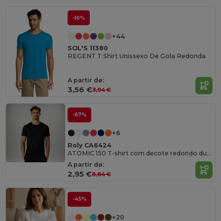
-10%
+44
SOL'S 11380
REGENT T Shirt Unissexo De Gola Redonda
A partir de:
3,56 €
3,94 €
-67%
+6
Roly CA6424
ATOMIC 150 T-shirt com decote redondo duplo
A partir de:
2,95 €
8,84 €
-45%
+20