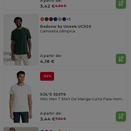
A partir de:
3,42 €
4,66 €
+5
Radsow by Uneek UC320
Camiseta olímpica
Organic
A partir de:
Cotton
4,18 €
-54%
SOL'S 02076
Milo Men T Shirt De Manga Curta Para Homem
A partir de:
3,44 €
7,54 €