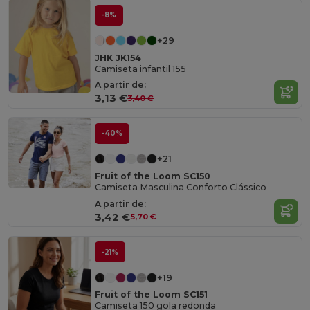
-8%
+29
JHK JK154
Camiseta infantil 155
A partir de:
3,13 €
3,40 €
-40%
+21
Fruit of the Loom SC150
Camiseta Masculina Conforto Clássico
A partir de:
3,42 €
5,70 €
-21%
+19
Fruit of the Loom SC151
Camiseta 150 gola redonda