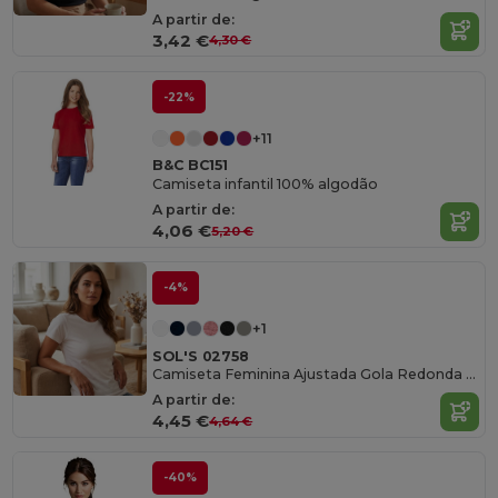
A partir de:
3,42 €
4,30 €
-22%
+11
B&C BC151
Camiseta infantil 100% algodão
A partir de:
4,06 €
5,20 €
-4%
+1
SOL'S 02758
Camiseta Feminina Ajustada Gola Redonda Conforto
A partir de:
4,45 €
4,64 €
-40%