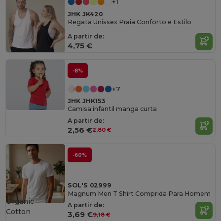
+1
JHK JK420
Regata Unissex Praia Conforto e Estilo
A partir de:
4,75 €
-8%
+7
JHK JHK153
Camisa infantil manga curta
A partir de:
2,56 €
2,80 €
-60%
SOL'S 02999
Magnum Men T Shirt Comprida Para Homem
Organic
A partir de:
Cotton
3,69 €
9,18 €