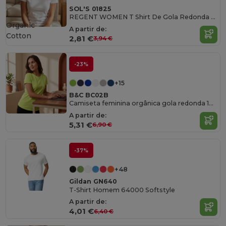
SOL'S 01825
REGENT WOMEN T Shirt De Gola Redonda Para Senhora
Organic
A partir de:
Cotton
2,81 €
3,94 €
-23%
+15
B&C BC02B
Camiseta feminina orgânica gola redonda 150
A partir de:
5,31 €
6,90 €
-37%
+48
Gildan GN640
T-Shirt Homem 64000 Softstyle
A partir de:
4,01 €
6,40 €