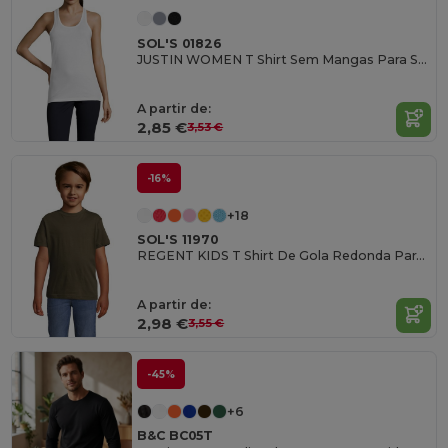
SOL'S 01826
JUSTIN WOMEN T Shirt Sem Mangas Para Senhora
A partir de:
2,85 €
3,53 €
-16%
+18
SOL'S 11970
REGENT KIDS T Shirt De Gola Redonda Para Criança
A partir de:
2,98 €
3,55 €
-45%
+6
B&C BC05T