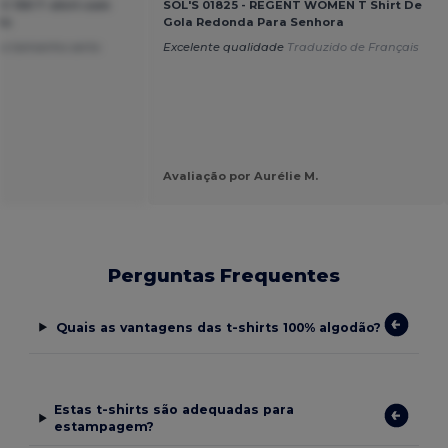
C 150 T-shirt com
SOL'S 01825 - REGENT WOMEN T Shirt De
lo
Gola Redonda Para Senhora
m o tamanho certo
Excelente qualidade
Traduzido de Français
Avaliação por Aurélie M.
Perguntas Frequentes
Quais as vantagens das t-shirts 100% algodão?
Estas t-shirts são adequadas para
estampagem?