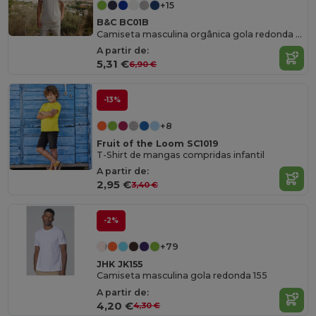
+15
B&C BC01B
Camiseta masculina orgânica gola redonda 150
A partir de:
5,31 €
6,90 €
-13%
+8
Fruit of the Loom SC1019
T-Shirt de mangas compridas infantil
A partir de:
2,95 €
3,40 €
-2%
+79
JHK JK155
Camiseta masculina gola redonda 155
A partir de:
4,20 €
4,30 €