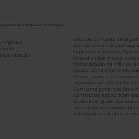
orresponder exatamente à cor real do produto.
Saco de compras de algod
% orgânico
durável para uso prolongad
 ombro
sensação premium. Fabric
ersonalização
possui pegas macias conceb
transportado na mão ou ao
proporciona uma profundid
Para empresas e criadores,
mudança de marca, tornand
Com uma generosa área de
construído especificamen
qualidade. Quer seja usad
um artigo de revenda pers
estrutural e escolha de mat