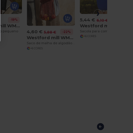
5,44 €
-11%
-19%
6,10 €
Westford mill WM265
Westford mill WM103
4,60 €
Sacola para comprar com Maxi em Algodão Orgânico
ão pequeno
-22%
5,88 €
+6 CORES
Westford mill WM150
Saco de malha de algodão orgânico
+6 CORES