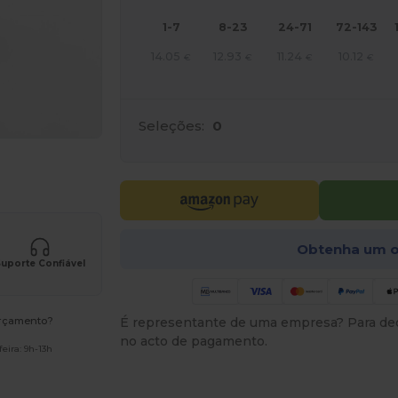
1-7
8-23
24-71
72-143
14.05
12.93
11.24
10.12
€
€
€
€
Seleções:
0
a os seus produtos
Obtenha um o
uporte Confiável
orçamento?
É representante de uma empresa? Para ded
no acto de pagamento.
eira: 9h-13h