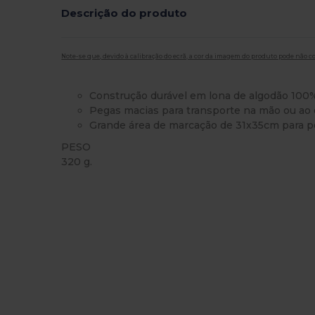
Descrição do produto
Note-se que, devido à calibração do ecrã, a cor da imagem do produto pode não c
Construção durável em lona de algodão 100
Pegas macias para transporte na mão ou ao
Grande área de marcação de 31x35cm para p
PESO
320 g.