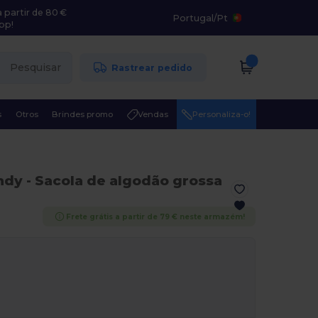
 partir de 80 €
Portugal
/
Pt
pp!
Pesquisar
Rastrear pedido
s
Otros
Brindes promo
Vendas
Personaliza-o!
ndy
- Sacola de algodão grossa
Frete grátis a partir de 79 € neste armazém!