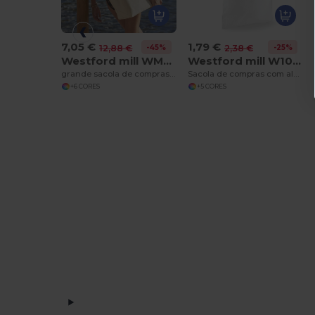
7,05 €
1,79 €
-45%
-25%
12,88 €
2,38 €
Westford mill WM855
Westford mill W101S
grande sacola de compras 100% orgânica
Sacola de compras com alças curtas
+6 CORES
+5 CORES