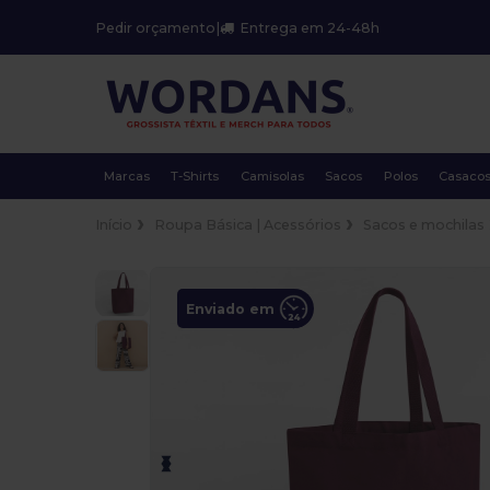
Pedir orçamento
|
Entrega em 24-48h
Marcas
T-Shirts
Camisolas
Sacos
Polos
Casaco
Início
Roupa Básica | Acessórios
Sacos e mochilas
Enviado em