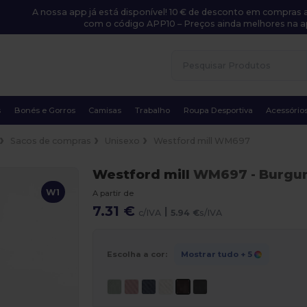
A nossa app já está disponível! 10 € de desconto em compras a
com o código APP10 – Preços ainda melhores na a
s
Bonés e Gorros
Camisas
Trabalho
Roupa Desportiva
Acessório
Sacos de compras
Unisexo
Westford mill WM697
Westford mill
WM697
- Burgu
W1
A partir de
7.31 €
|
c/IVA
5.94 €
s/IVA
Escolha a cor:
Mostrar tudo
+ 5