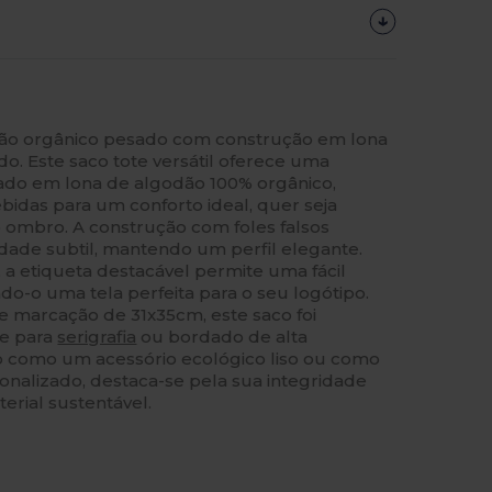
ão orgânico pesado com construção em lona
o. Este saco tote versátil oferece uma
ado em lona de algodão 100% orgânico,
idas para um conforto ideal, quer seja
 ombro. A construção com foles falsos
ade subtil, mantendo um perfil elegante.
 a etiqueta destacável permite uma fácil
o-o uma tela perfeita para o seu logótipo.
 marcação de 31x35cm, este saco foi
te para
serigrafia
ou bordado de alta
o como um acessório ecológico liso ou como
onalizado, destaca-se pela sua integridade
erial sustentável.