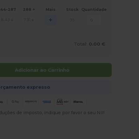
144-287
288 +
Mais
Stock
Quantidade
+
8.43
7.31
35
€
€
Total:
0.00 €
Adicionar ao Carrinho
rçamento expresso
uções de imposto, indique por favor o seu NIF