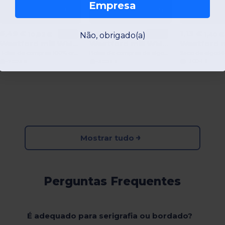
Empresa
1,13 €
6,49 €
5,88 €
-41%
-48%
1,40 €
10,92 €
11,36 €
Não, obrigado(a)
Westford mill WM821
Westford mill WM850
Saco de algod
Bolsa de compras 100% orgânica de algodão
Bolsa de compras de algodão orgânico de grande volume
+3 CORES
+2 CORES
+3 CORES
Mostrar tudo
Perguntas Frequentes
É adequado para serigrafia ou bordado?