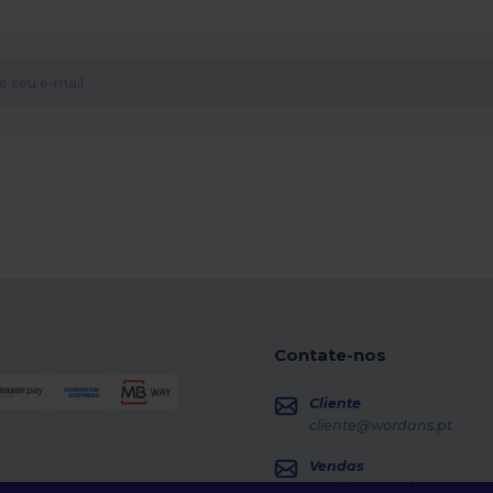
Contate-nos
Cliente
cliente@wordans.pt
Vendas
vendas@wordans.pt