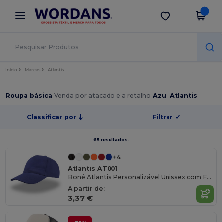
×
App Wordans
Obter app
Melhores preços na app!
Início
Marcas
Atlantis
Roupa básica
Venda por atacado e a retalho
Azul Atlantis
Classificar por
Filtrar
✓
65 resultados.
+4
Atlantis AT001
Boné Atlantis Personalizável Unissex com Fecho Velcro
A partir de:
3,37 €