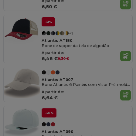
A partir de:
6,50 €
-31%
+1
Atlantis AT180
Boné de rapper da tela de algodão
A partir de:
6,46 €
9,30 €
Atlantis AT007
Boné Atlantis 6 Painéis com Visor Pré-moldado
A partir de:
6,64 €
-30%
Atlantis AT090