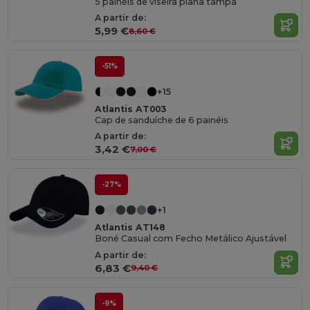
5 painéis de viseira plana tampa
A partir de:
5,99 €
8,60 €
-51%
+15
Atlantis AT003
Cap de sanduíche de 6 painéis
A partir de:
3,42 €
7,00 €
-27%
+1
Atlantis AT148
Boné Casual com Fecho Metálico Ajustável
A partir de:
6,83 €
9,40 €
-9%