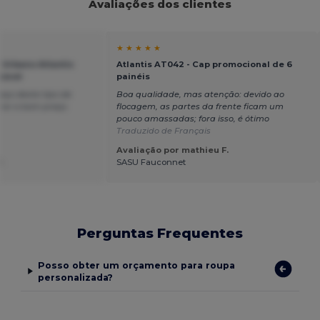
Avaliações dos clientes
★ ★ ★ ★ ★
é Urbano Atlantis
Atlantis AT042 - Cap promocional de 6
zável
painéis
eço deste tipo de
Boa qualidade, mas atenção: devido ao
ior e bom preço.
flocagem, as partes da frente ficam um
pouco amassadas; fora isso, é ótimo
Traduzido de Français
Avaliação por mathieu F.
.
SASU Fauconnet
Perguntas Frequentes
Posso obter um orçamento para roupa
personalizada?