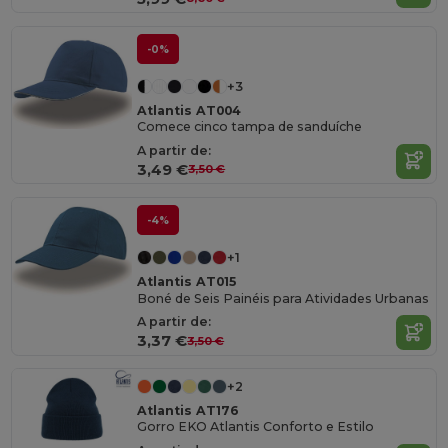
-0%
+3
Atlantis AT004
Comece cinco tampa de sanduíche
A partir de:
3,49 €
3,50 €
-4%
+1
Atlantis AT015
Boné de Seis Painéis para Atividades Urbanas
A partir de:
3,37 €
3,50 €
+2
Atlantis AT176
Gorro EKO Atlantis Conforto e Estilo