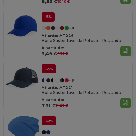
6,83 €
10,10 €
-15%
+11
Atlantis AT226
Boné Sustentável de Poliéster Reciclado
A partir de:
3,49 €
4,10 €
-35%
+8
Atlantis AT221
Boné Sustentável de Poliéster Reciclado
A partir de:
7,31 €
11,20 €
-32%