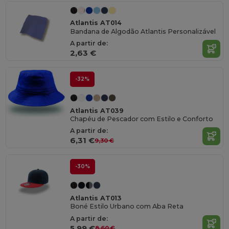
Atlantis AT014
Bandana de Algodão Atlantis Personalizável
A partir de:
2,63 €
-32%
Atlantis AT039
Chapéu de Pescador com Estilo e Conforto
A partir de:
6,31 €
9,30 €
-30%
Atlantis AT013
Boné Estilo Urbano com Aba Reta
A partir de:
5,99 €
8,60 €