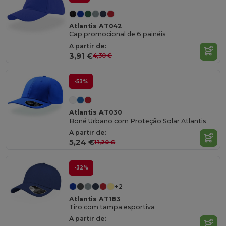
Atlantis AT042
Cap promocional de 6 painéis
A partir de:
3,91 €
4,30 €
-53%
Atlantis AT030
Boné Urbano com Proteção Solar Atlantis
A partir de:
5,24 €
11,20 €
-32%
+2
Atlantis AT183
Tiro com tampa esportiva
A partir de: