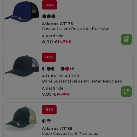
-44%
Atlantis AT173
Casquette em Reciclé de Poliéster
A partir de:
8,30 €
14,70 €
-35%
+6
ATLANTIS AT220
Boné Sustentável de Poliéster Reciclado
A partir de:
7,95 €
12,30 €
-32%
Atlantis AT158
Caso Casquette 6 Panneaux