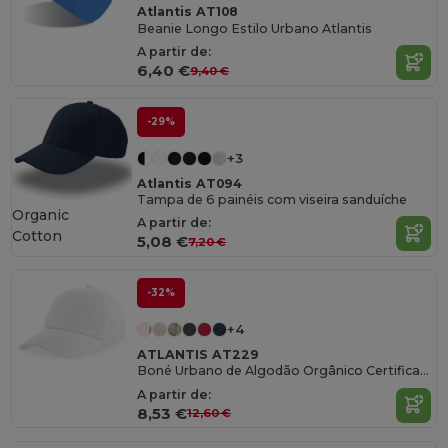
Atlantis AT108
Beanie Longo Estilo Urbano Atlantis
A partir de:
6,40 €
9,40 €
-29%
+3
Atlantis AT094
Tampa de 6 painéis com viseira sanduíche
Organic
A partir de:
Cotton
5,08 €
7,20 €
-32%
+4
ATLANTIS AT229
Boné Urbano de Algodão Orgânico Certificado
A partir de:
8,53 €
12,60 €