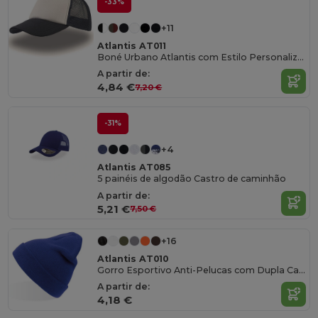
-33%
+11
Atlantis AT011
Boné Urbano Atlantis com Estilo Personalizável
A partir de:
4,84 €
7,20 €
-31%
+4
Atlantis AT085
5 painéis de algodão Castro de caminhão
A partir de:
5,21 €
7,50 €
+16
Atlantis AT010
Gorro Esportivo Anti-Pelucas com Dupla Camada
A partir de:
4,18 €