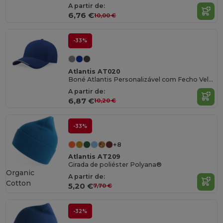
A partir de:
6,76 €
10,00 €
-33%
Atlantis AT020
Boné Atlantis Personalizável com Fecho Velcro
A partir de:
6,87 €
10,20 €
-33%
+8
Atlantis AT209
Girada de poliéster Polyana®
Organic
A partir de:
Cotton
5,20 €
7,70 €
-32%