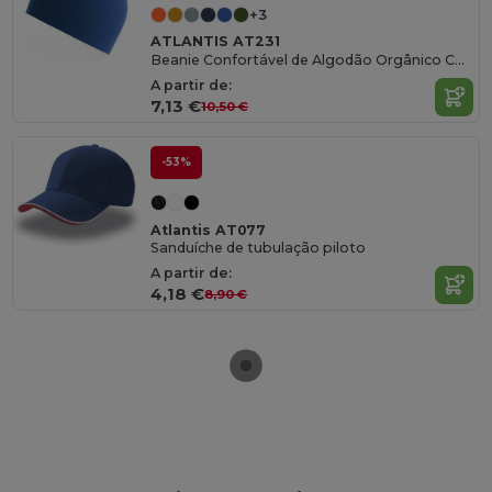
+3
ATLANTIS AT231
Beanie Confortável de Algodão Orgânico Certificado
A partir de:
7,13 €
10,50 €
-53%
Atlantis AT077
Sanduíche de tubulação piloto
A partir de:
4,18 €
8,90 €