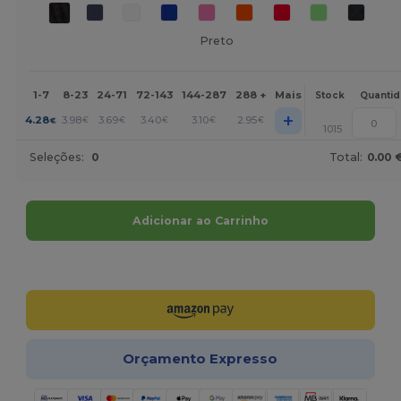
Preto
1-7
8-23
24-71
72-143
144-287
288 +
Mais
Stock
Quanti
+
4.28
3.98
3.69
3.40
3.10
2.95
€
€
€
€
€
€
1015
Seleções:
0
Total:
0.00 
Adicionar ao Carrinho
Personalize-o!
Orçamento Expresso