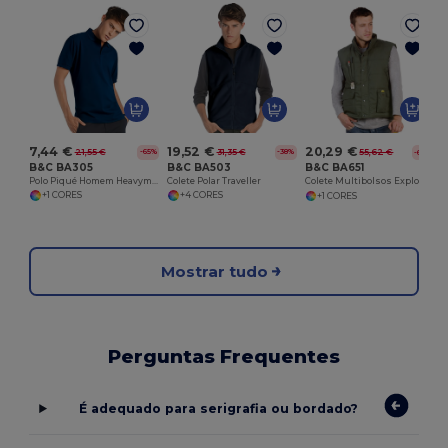
7,44 €
19,52 €
20,29 €
21,55 €
31,35 €
55,62 €
-65%
-38%
-64%
B&C BA305
B&C BA503
B&C BA651
Polo Piqué Homem Heavymill
Colete Polar Traveller
Colete Multibolsos Explorer Bodywarmer
+1 CORES
+4 CORES
+1 CORES
Mostrar tudo
Perguntas Frequentes
É adequado para serigrafia ou bordado?