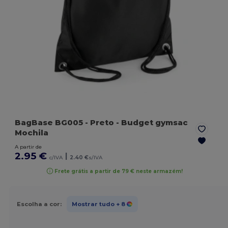
BagBase BG005
- Preto
- Budget gymsac
Mochila
A partir de
2.95 €
|
c/IVA
2.40 €
s/IVA
Frete grátis a partir de 79 € neste armazém!
Escolha a cor:
Mostrar tudo
+ 8