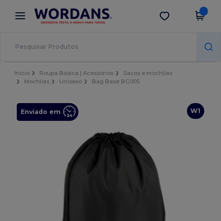
×
App Wordans
Obter app
Melhores preços na app!
Início
Roupa Básica | Acessórios
Sacos e mochilas
Mochilas
Unisexo
Bag Base BG005
W1
Enviado em