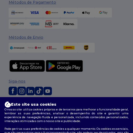
Métodos de Pagamento
Métodos de Envio
Siga-nos
2026. Todos os direitos reservados
Este site usa cookies
O nosso site utiliza cookies próprios e de terceiros para melhorar a funcionalidade geral,
Termos e Condições
|
Política de personalização
|
Política de Privacidade
lembrar as suas preferências, analisar o desempenho do site e garantir uma
|
Política de cookies
|
Mapa do Site
experiência de navegação fluida e personalizada, incluindo conteúdos personalizados,
interações otimizadas com o nosso site e publicidade.
Pode gerir as suas preferências de cookies a qualquer momento. Os cookies essenciais,
que são necessários para o funcionamento do site, não podem ser desativados, pois são