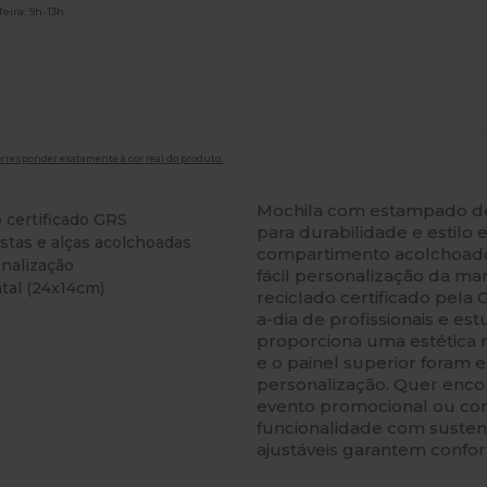
eira: 9h-13h
orresponder exatamente à cor real do produto.
Mochila com estampado de 
 certificado GRS
para durabilidade e estilo 
stas e alças acolchoadas
compartimento acolchoado 
onalização
fácil personalização da ma
tal (24x14cm)
reciclado certificado pela
a-dia de profissionais e e
proporciona uma estética 
e o painel superior foram
personalização. Quer en
evento promocional ou com
funcionalidade com sustent
ajustáveis garantem confor