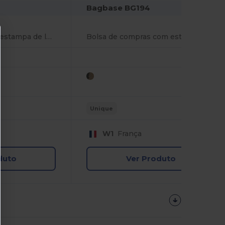
Bagbase BG194
Bolsa de compras com estampa de leopardo grande
Bolsa pochete com estampa de leopardo
Unique
W1
França
duto
Ver Produto