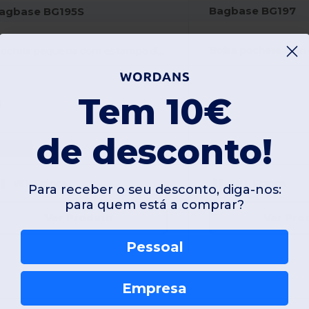
Bagbase BG197
agbase BG195S
Mochila pequena com estampa de leopardo
Tem 10€
de desconto!
Unique
Unique
W1
França
W1
França
Para receber o seu desconto, diga-nos:
para quem está a comprar?
Ver Produto
Ver Pro
Pessoal
Empresa