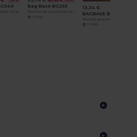
-52%
-36%
 €
40,40 €
BG240
Bag Base BG255
13,34 €
Adjustable backpack 20 liters
Mochila de couro falso na moda
BAGBASE BG195S
+1 CORES
Mochila pequena com estampa de leopardo
+1 CORES