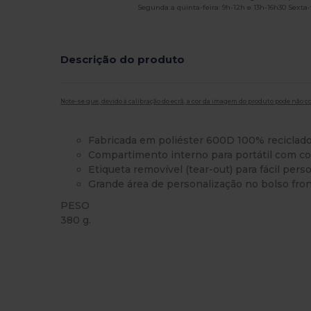
Segunda a quinta-feira: 9h-12h e 13h-16h30 Sexta-f
Descrição do produto
Note-se que, devido à calibração do ecrã, a cor da imagem do produto pode não c
Fabricada em poliéster 600D 100% reciclado
Compartimento interno para portátil com co
Etiqueta removível (tear-out) para fácil pers
Grande área de personalização no bolso fron
PESO
380 g.