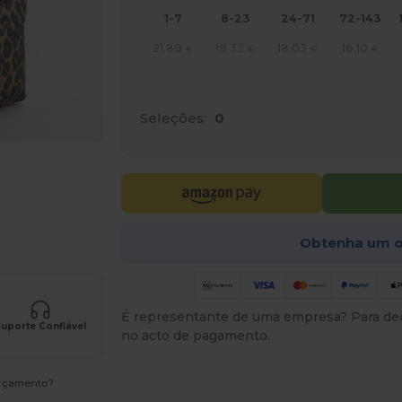
1-7
8-23
24-71
72-143
21.89
19.32
18.03
16.10
€
€
€
€
Seleções:
0
a os seus produtos
Obtenha um o
É representante de uma empresa? Para ded
uporte Confiável
no acto de pagamento.
orçamento?