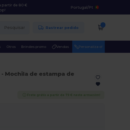
 partir de 80 €
Portugal
/
Pt
pp!
Pesquisar
Rastrear pedido
s
Otros
Brindes promo
Vendas
Personaliza-o!
- Mochila de estampa de
Frete grátis a partir de 79 € neste armazém!