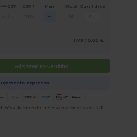
144-287
288 +
Mais
Stock
Quantidade
+
15.45
14.81
56
€
€
Total:
0.00 €
Adicionar ao Carrinho
rçamento expresso
uções de imposto, indique por favor o seu NIF