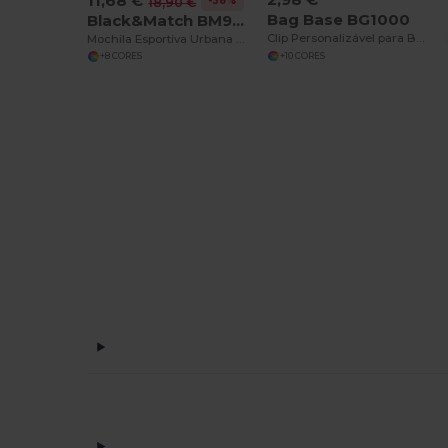
11,68 €
-38%
18,90 €
Bag Base BG1000
Black&Match BM905
Clip Personalizável para Bolsas e Acessórios
Mochila Esportiva Urbana Black&Match BM905
+10 CORES
+8 CORES