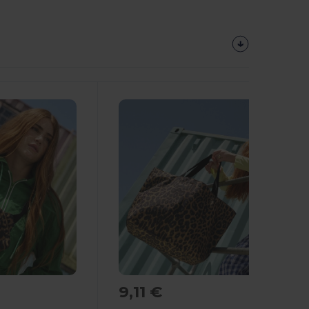
9,11 €