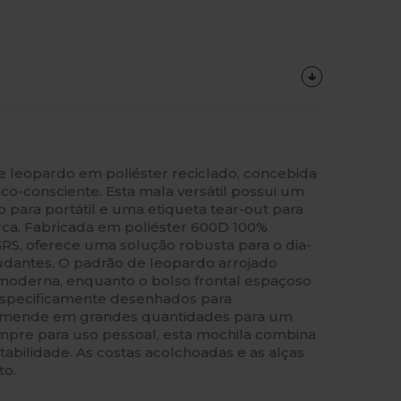
leopardo em poliéster reciclado, concebida
eco-consciente. Esta mala versátil possui um
para portátil e uma etiqueta tear-out para
rca. Fabricada em poliéster 600D 100%
 GRS, oferece uma solução robusta para o dia-
studantes. O padrão de leopardo arrojado
moderna, enquanto o bolso frontal espaçoso
 especificamente desenhados para
comende em grandes quantidades para um
pre para uso pessoal, esta mochila combina
abilidade. As costas acolchoadas e as alças
to.