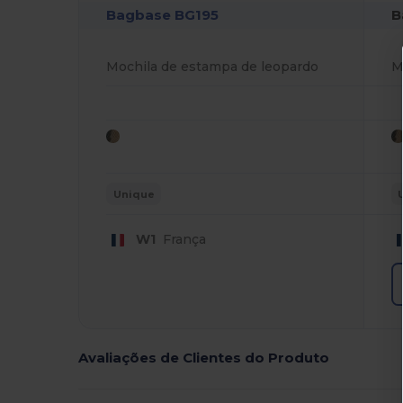
B
Bagbase BG195
Mochila de estampa de leopardo
Unique
W1
França
Avaliações de Clientes do Produto