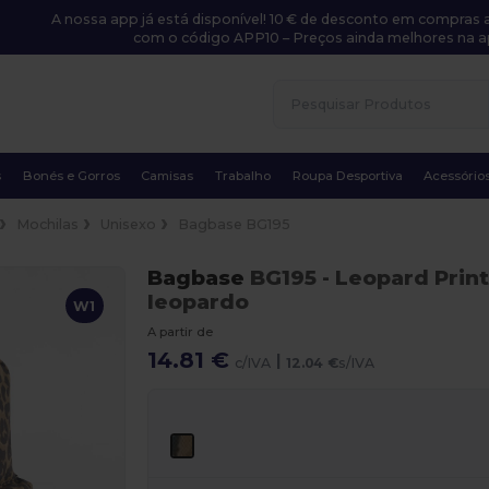
A nossa app já está disponível! 10 € de desconto em compras a
com o código APP10 – Preços ainda melhores na a
s
Bonés e Gorros
Camisas
Trabalho
Roupa Desportiva
Acessório
Mochilas
Unisexo
Bagbase BG195
Bagbase
BG195
- Leopard Print
leopardo
W1
A partir de
14.81 €
|
c/IVA
12.04 €
s/IVA