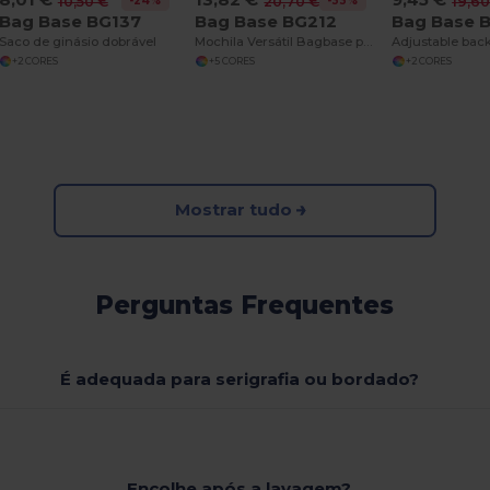
-24%
-33%
10,50 €
20,70 €
19,60
Bag Base BG137
Bag Base BG212
Bag Base 
Saco de ginásio dobrável
Mochila Versátil Bagbase para Estilo e Conforto
+2 CORES
+5 CORES
+2 CORES
Mostrar tudo
Perguntas Frequentes
É adequada para serigrafia ou bordado?
Encolhe após a lavagem?