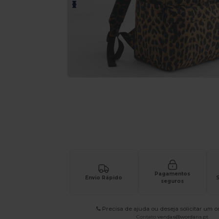
Solicite um orçamento personalizado par
Pagamentos
Envio Rápido
S
seguros
Precisa de ajuda ou deseja solicitar um 
Contato
vendas@wordans.pt