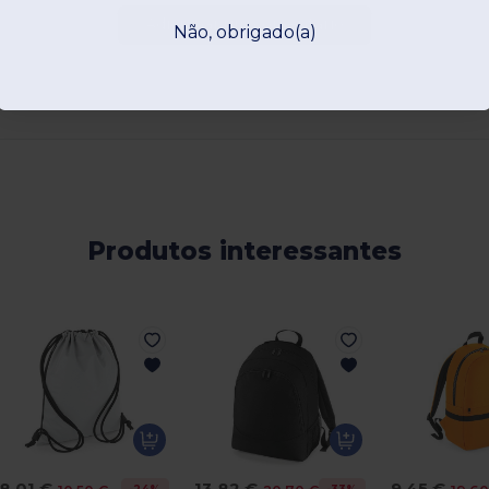
Adicionar um comentário
Não, obrigado(a)
Produtos interessantes
8,01 €
13,82 €
9,45 €