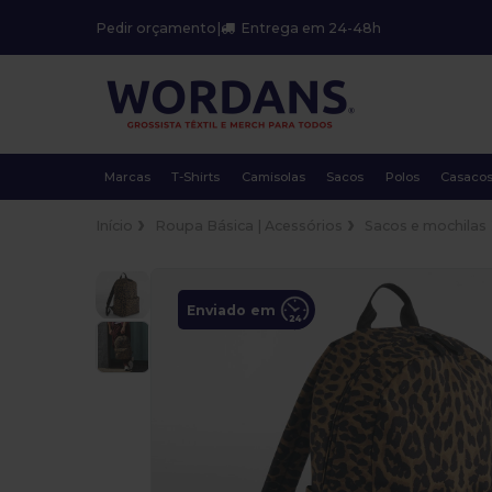
Pedir orçamento
|
Entrega em 24-48h
Marcas
T-Shirts
Camisolas
Sacos
Polos
Casaco
Início
Roupa Básica | Acessórios
Sacos e mochilas
Enviado em