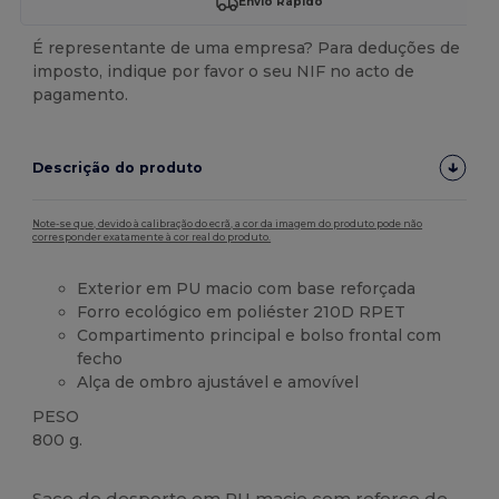
Envio Rápido
É representante de uma empresa? Para deduções de
imposto, indique por favor o seu NIF no acto de
pagamento.
Descrição do produto
Note-se que, devido à calibração do ecrã, a cor da imagem do produto pode não
corresponder exatamente à cor real do produto.
Exterior em PU macio com base reforçada
Forro ecológico em poliéster 210D RPET
Compartimento principal e bolso frontal com
fecho
Alça de ombro ajustável e amovível
PESO
800 g.
Alto stock
Saco de desporto em PU macio com reforço de