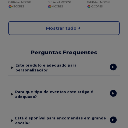
GiftRetail MO9041
GiftRetail MO9050
GiftRetail MO9051
+3 CORES
+1 CORES
+2 CORES
Mostrar tudo
Perguntas Frequentes
Este produto é adequado para
personalização?
Para que tipo de eventos este artigo é
adequado?
Está disponível para encomendas em grande
escala?