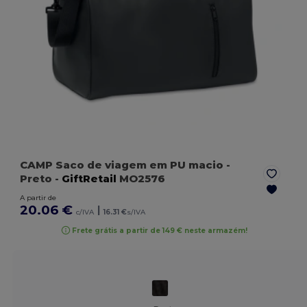
CAMP Saco de viagem em PU macio
-
Preto
-
GiftRetail
MO2576
A partir de
20.06 €
|
c/IVA
16.31 €
s/IVA
Frete grátis a partir de 149 € neste armazém!