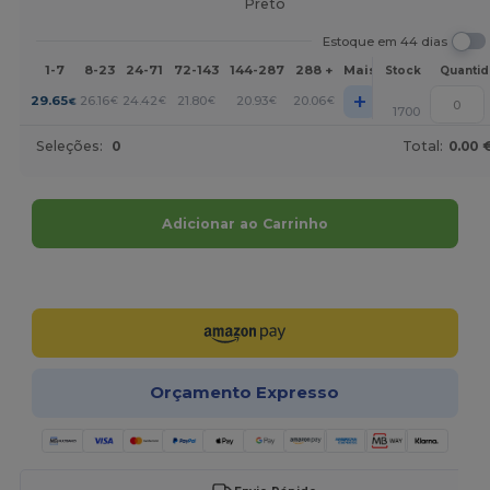
Preto
Estoque em 44 dias
1-7
8-23
24-71
72-143
144-287
288 +
Mais
Stock
Quanti
+
29.65
26.16
24.42
21.80
20.93
20.06
€
€
€
€
€
€
1700
Seleções:
0
Total:
0.00 
Adicionar ao Carrinho
Personalize-o!
Orçamento Expresso