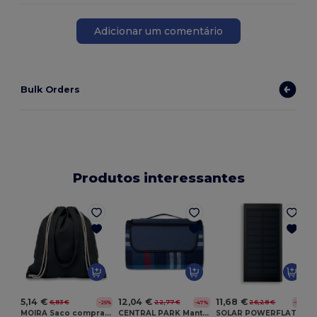
Adicionar um comentário
Bulk Orders
Produtos interessantes
G
5,14 €
12,04 €
11,68 €
6,83 €
22,77 €
26,28 €
-25%
-47%
-56%
MOIRA Saco compras lona alças longas
CENTRAL PARK Manta acrilica de picnic
SOLAR POWERFLAT Power Bank solar 8000 mAh