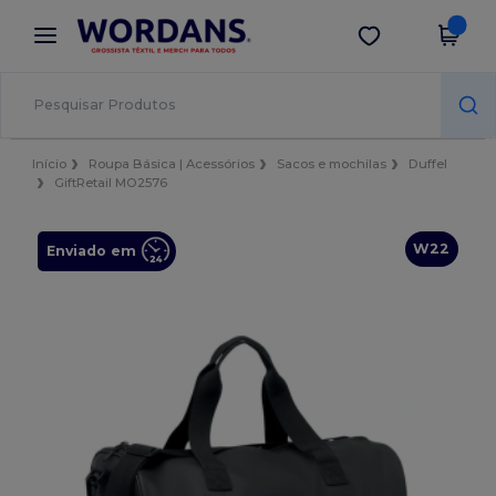
×
App Wordans
Obter app
Melhores preços na app!
Início
Roupa Básica | Acessórios
Sacos e mochilas
Duffel
GiftRetail MO2576
W22
Enviado em