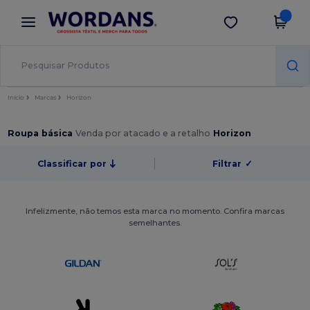
×
App Wordans
Obter app
Melhores preços na app!
Início
Marcas
Horizon
Roupa básica
Venda por atacado e a retalho
Horizon
Classificar por
Filtrar
✓
Infelizmente, não temos esta marca no momento. Confira marcas
semelhantes.