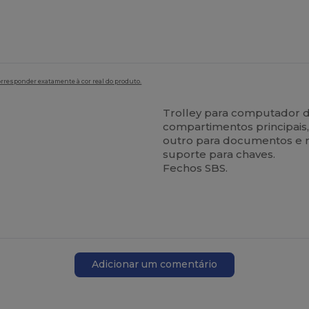
orresponder exatamente à cor real do produto.
Trolley para computador d
compartimentos principais
outro para documentos e ro
suporte para chaves.
Fechos SBS.
Adicionar um comentário