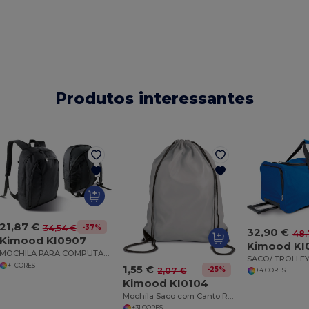
Produtos interessantes
21,87 €
-37%
34,54 €
32,90 €
48,
Kimood KI0907
Kimood KI
MOCHILA PARA COMPUTADOR
+1 CORES
1,55 €
-25%
2,07 €
+4 CORES
Kimood KI0104
Mochila Saco com Canto Reforçado em PU
+31 CORES