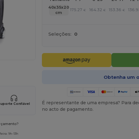
40x35x20
175.27
164.32
153.36
136.9
€
€
€
cm
Seleções:
0
a os seus produtos
Obtenha um o
É representante de uma empresa? Para ded
uporte Confiável
no acto de pagamento.
orçamento?
eira: 9h-13h