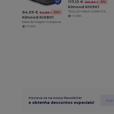
117,13 €
-31%
169,90 €
Kimood KI0901
TROLLEY PARA COMPUTADOR
64,09 €
-32%
94,89 €
+1 CORES
Kimood KI0801
Mala de Viagem Compacta com Rodas e Alça Reforçada
+1 CORES
Inscreva-se na nossa Newsletter
e obtenha descontos especiais!