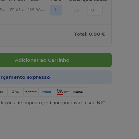
+
3
131.45
125.98
163
€
€
€
Total:
0.00 €
Adicionar ao Carrinho
rçamento expresso
uções de imposto, indique por favor o seu NIF