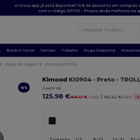
A nossa app já está disponível! 10 € de desconto em compras a
com o código APP10 – Preços ainda melhores na a
s
Bonés e Gorros
Camisas
Trabalho
Roupa Desportiva
Acessório
Malas de viagem
Kimood KI0904
Kimood
KI0904
- Preto
- TROL
W5
A partir de
125.98 €
|
-
2
166.41 €
c/IVA
102.42 €
s/IVA
Tamanho
1-7
8-23
24-71
72-