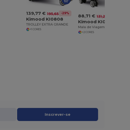
139,77 €
-29%
195,65 €
88,71 €
-32%
131,26 €
Kimood KI0808
Kimood KI0807
TROLLEY EXTRA GRANDE
Mala de Viagem Resistente com Rodas Duplas
+1 CORES
+2 CORES
Inscrever-se