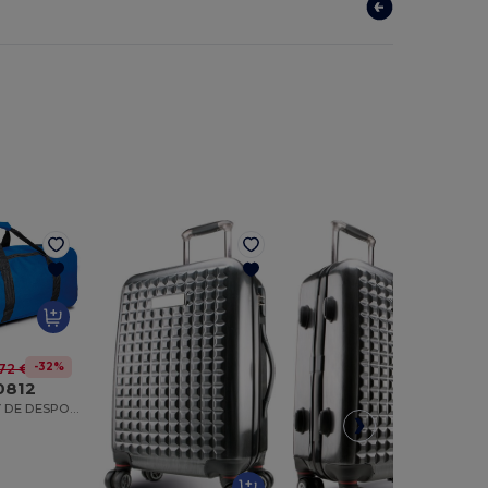
-32%
72 €
0812
SACO/ TROLLEY DE DESPORTO