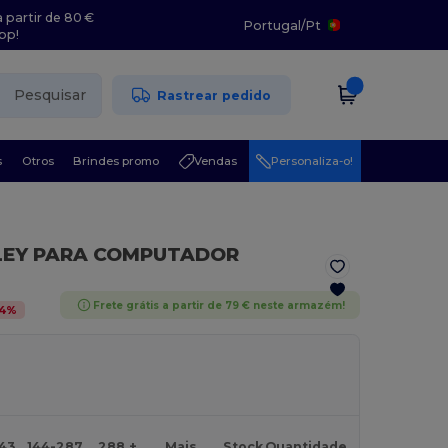
 partir de 80 €
Portugal
/
Pt
pp!
Pesquisar
Rastrear pedido
s
Otros
Brindes promo
Vendas
Personaliza-o!
LEY PARA COMPUTADOR
Frete grátis a partir de 79 € neste armazém!
4
%
143
144-287
288 +
Mais
Stock
Quantidade