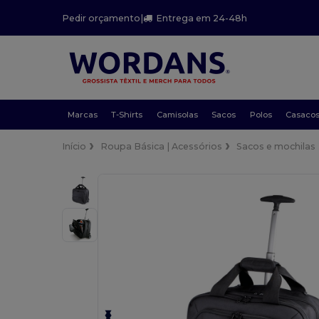
Pedir orçamento
|
Entrega em 24-48h
Marcas
T-Shirts
Camisolas
Sacos
Polos
Casaco
Início
Roupa Básica | Acessórios
Sacos e mochilas