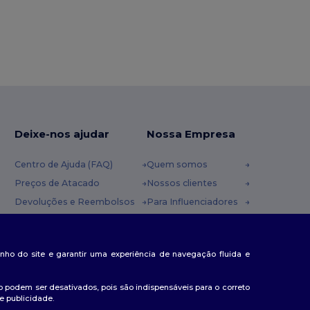
Deixe-nos ajudar
Nossa Empresa
Centro de Ajuda (FAQ)
Quem somos
Preços de Atacado
Nossos clientes
Devoluções e Reembolsos
Para Influenciadores
Glossário
Contate-nos
Métodos de Envio
Blog
nda
penho do site e garantir uma experiência de navegação fluida e
Cupons
Centro de Carreiras
 podem ser desativados, pois são indispensáveis para o correto
e publicidade.