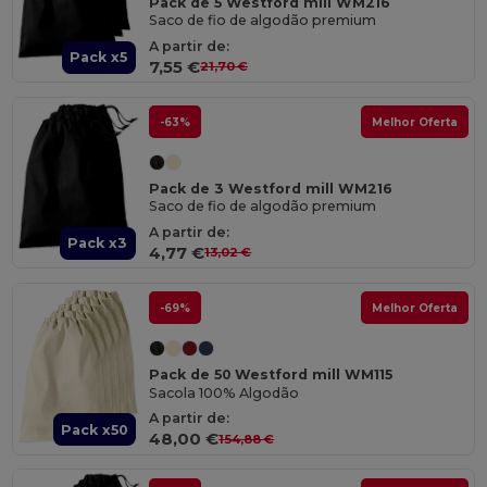
Pack de 5 Westford mill WM216
Saco de fio de algodão premium
A partir de:
Pack x5
7,55 €
21,70 €
-63%
Melhor Oferta
Pack de 3 Westford mill WM216
Saco de fio de algodão premium
A partir de:
Pack x3
4,77 €
13,02 €
-69%
Melhor Oferta
Pack de 50 Westford mill WM115
Sacola 100% Algodão
A partir de:
Pack x50
48,00 €
154,88 €