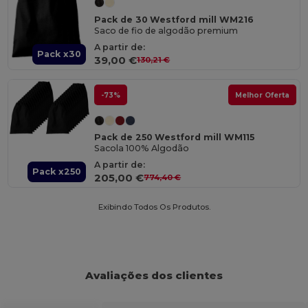
Pack de 30 Westford mill WM216
Saco de fio de algodão premium
A partir de:
Pack x30
39,00 €
130,21 €
-73%
Melhor Oferta
Pack de 250 Westford mill WM115
Sacola 100% Algodão
A partir de:
Pack x250
205,00 €
774,40 €
Exibindo Todos Os Produtos.
Avaliações dos clientes