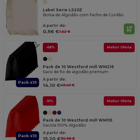
Label Serie LS20Z
Bolsa de Algodão com Fecho de Cordão
A partir de:
0,96 €
1,62 €
-68%
Melhor Oferta
Pack de 10 Westford mill WM216
Saco de fio de algodão premium
A partir de:
Pack x10
14,10 €
43,40 €
-51%
Melhor Oferta
Pack de 10 Westford mill WM115
Sacola 100% Algodão
A partir de:
Pack x10
15,20 €
30,98 €