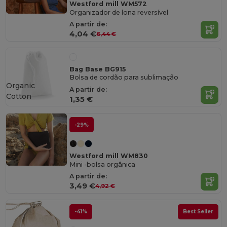
Westford mill WM572
Organizador de lona reversível
A partir de:
4,04 €
6,44 €
Bag Base BG915
Bolsa de cordão para sublimação
Organic
A partir de:
Cotton
1,35 €
-29%
Westford mill WM830
Mini -bolsa orgânica
A partir de:
3,49 €
4,92 €
-41%
Best Seller