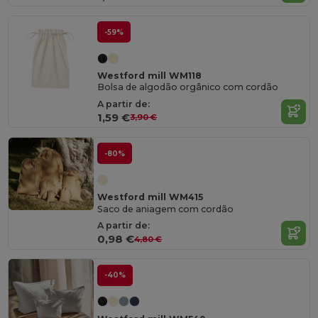
-59%
Westford mill WM118
Bolsa de algodão orgânico com cordão
A partir de:
1,59 €
3,90 €
-80%
Westford mill WM415
Saco de aniagem com cordão
A partir de:
0,98 €
4,80 €
-40%