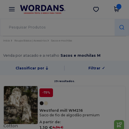
×
App Wordans
Obter app
Melhores preços na app!
Início
Roupa Básica | Acessórios
Sacos e mochilas
Venda por atacado e a retalho
Sacos e mochilas M
Classificar por
Filtrar
✓
29 resultados.
-75%
Westford mill WM216
Saco de fio de algodão premium
Organic
A partir de:
Cotton
1,10 €
4,34 €