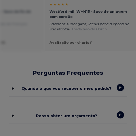
★ ★ ★ ★ ★
- Saco de fio de
Westford mill WM415 - Saco de aniagem
com cordão
ido de Français
Sacinhos super giros, ideais para a época do
São Nicolau
Traduzido de Dutch
 M.
Avaliação por charis f.
Perguntas Frequentes
Quando é que vou receber o meu pedido?
Posso obter um orçamento?