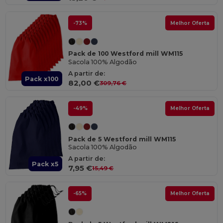
-73%
Melhor Oferta
Pack de 100 Westford mill WM115
Sacola 100% Algodão
A partir de:
Pack x100
82,00 €
309,76 €
-49%
Melhor Oferta
Pack de 5 Westford mill WM115
Sacola 100% Algodão
A partir de:
Pack x5
7,95 €
15,49 €
-65%
Melhor Oferta