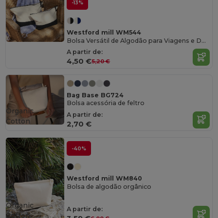
-13%
Westford mill WM544
Bolsa Versátil de Algodão para Viagens e Decoração
A partir de:
4,50 €
5,20 €
Bag Base BG724
Bolsa acessória de feltro
Organic
A partir de:
Cotton
2,70 €
-40%
Westford mill WM840
Bolsa de algodão orgânico
Organic
A partir de:
Cotton