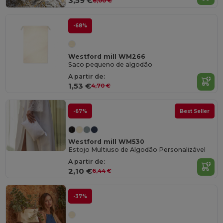
3,59 €
6,00 €
-68%
Westford mill WM266
Saco pequeno de algodão
A partir de:
1,53 €
4,70 €
-67%
Best Seller
Westford mill WM530
Estojo Multiuso de Algodão Personalizável
A partir de:
2,10 €
6,44 €
-37%