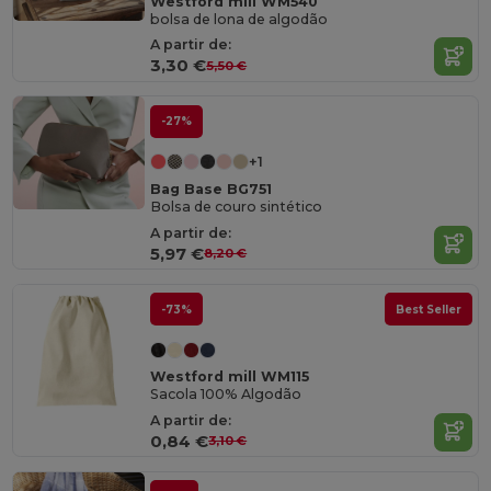
Westford mill WM540
bolsa de lona de algodão
A partir de:
3,30 €
5,50 €
-27%
+1
Bag Base BG751
Bolsa de couro sintético
A partir de:
5,97 €
8,20 €
-73%
Best Seller
Westford mill WM115
Sacola 100% Algodão
A partir de:
0,84 €
3,10 €