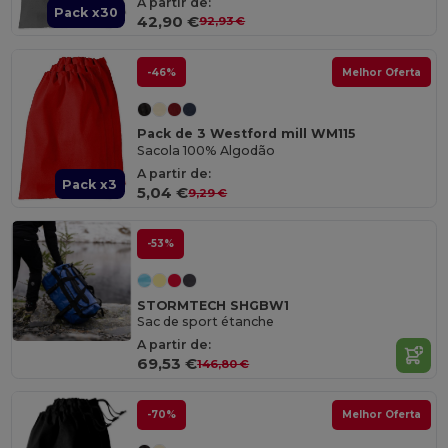
A partir de:
Pack x30
42,90 €
92,93 €
-46%
Melhor Oferta
Pack de 3 Westford mill WM115
Sacola 100% Algodão
A partir de:
Pack x3
5,04 €
9,29 €
-53%
STORMTECH SHGBW1
Sac de sport étanche
A partir de:
69,53 €
146,80 €
-70%
Melhor Oferta