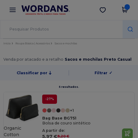
×
App Wordans
Obter app
Melhores preços na app!
Início
Roupa Básica | Acessórios
Sacos e mochilas
Venda por atacado e a retalho
Sacos e mochilas Preto Casual
Classificar por
Filtrar
✓
5 resultados.
-27%
+1
Bag Base BG751
Bolsa de couro sintético
Organic
A partir de:
Cotton
5,97 €
8,20 €