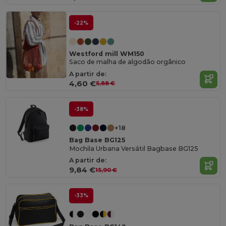
-22%
Westford mill WM150
Saco de malha de algodão orgânico
A partir de:
4,60 €
5,88 €
-38%
+18
Bag Base BG125
Mochila Urbana Versátil Bagbase BG125
A partir de:
9,84 €
15,90 €
-33%