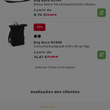
Bag Base BG140
Bolsa Retro Versátil para Estilo Urbano
A partir de:
8,74 €
13,00 €
-33%
Bag Base BG858
Colourful backpack with roll-up flap
A partir de:
14,61 €
21,80 €
Exibindo Todos Os Produtos.
Avaliações dos clientes
★ ★ ★ ★ ★