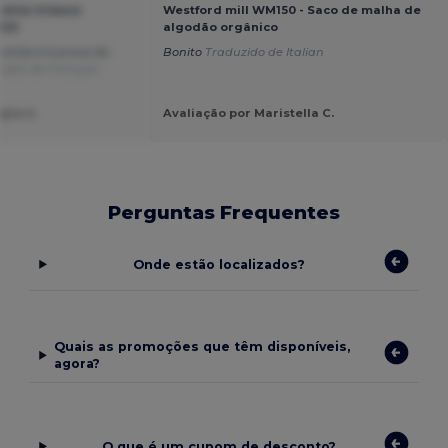
chila Urbana
Westford mill WM150 - Saco de malha de
125
algodão orgânico
ochila é à prova de
Bonito
Traduzido de Italian
zido de Français
jra n.
Avaliação por Maristella C.
Perguntas Frequentes
Onde estão localizados?
Quais as promoções que têm disponíveis,
agora?
O que é um cupom de desconto?