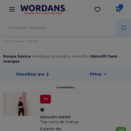
×
App Wordans
Obter app
Melhores preços na app!
Início
Marcas
Skinnifit
Roupa básica
Venda por atacado e a retalho
Skinnifit Sem
mangas
Classificar por
Filtrar
✓
2 resultados.
-1%
Skinnifit SM106
Top curto de criança
A partir de: