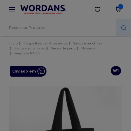
×
App Wordans
Obter app
Melhores preços na app!
Início
Roupa Básica | Acessórios
Sacos e mochilas
Sacos de compras
Sacos de pano
Unisexo
Bagbase BG701
W1
Enviado em