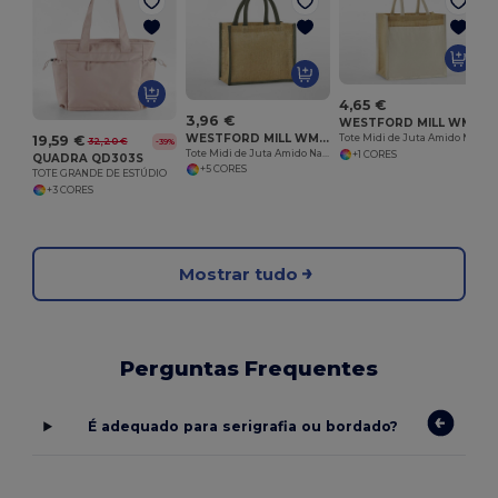
4,65 €
3,96 €
WESTFORD MILL WM483
WESTFORD MILL WM473
Tote Midi de Juta Amido Natural com Bolso de Algod
19,59 €
32,20 €
-39%
Tote Midi de Juta Amido Natural
+1 CORES
QUADRA QD303S
+5 CORES
TOTE GRANDE DE ESTÚDIO
+3 CORES
Mostrar tudo
Perguntas Frequentes
É adequado para serigrafia ou bordado?