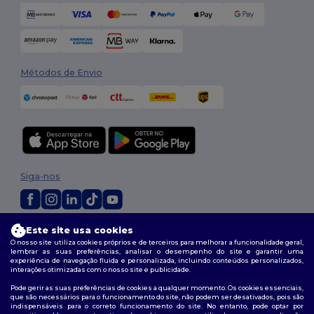
Métodos de Envio
Siga-nos
2026. Todos os direitos reservados
Este site usa cookies
O nosso site utiliza cookies próprios e de terceiros para melhorar a funcionalidade geral,
Termos e Condições
|
Política de personalização
|
Política de Privacidade
lembrar as suas preferências, analisar o desempenho do site e garantir uma
|
Política de cookies
|
Mapa do Site
experiência de navegação fluida e personalizada, incluindo conteúdos personalizados,
interações otimizadas com o nosso site e publicidade.
Pode gerir as suas preferências de cookies a qualquer momento. Os cookies essenciais,
que são necessários para o funcionamento do site, não podem ser desativados, pois são
indispensáveis para o correto funcionamento do site. No entanto, pode optar por