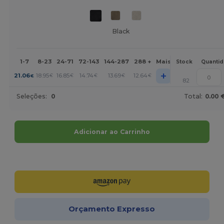
Black
1-7
8-23
24-71
72-143
144-287
288 +
Mais
Stock
Quanti
+
21.06
18.95
16.85
14.74
13.69
12.64
€
€
€
€
€
€
82
Seleções:
0
Total:
0.00 
Adicionar ao Carrinho
Personalize-o!
Orçamento Expresso