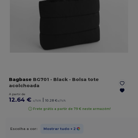
Bagbase
BG701
- Black
- Bolsa tote
acolchoada
A partir de
12.64 €
|
c/IVA
10.28 €
s/IVA
Frete grátis a partir de 79 € neste armazém!
Escolha a cor:
Mostrar tudo
+ 2