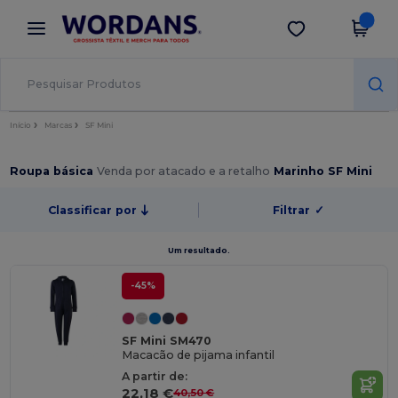
×
App Wordans
Obter app
Melhores preços na app!
Início
Marcas
SF Mini
Roupa básica
Venda por atacado e a retalho
Marinho SF Mini
Classificar por
Filtrar
✓
Um resultado.
-45%
SF Mini SM470
Macacão de pijama infantil
A partir de:
22,18 €
40,50 €