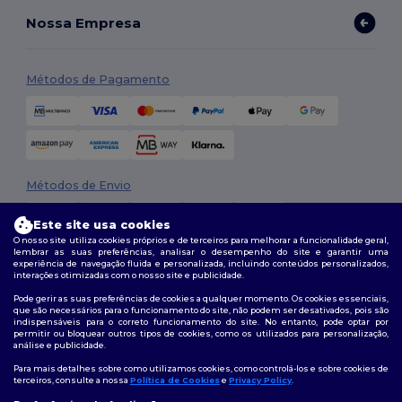
Nossa Empresa
Métodos de Pagamento
Métodos de Envio
Este site usa cookies
O nosso site utiliza cookies próprios e de terceiros para melhorar a funcionalidade geral,
lembrar as suas preferências, analisar o desempenho do site e garantir uma
experiência de navegação fluida e personalizada, incluindo conteúdos personalizados,
interações otimizadas com o nosso site e publicidade.
Pode gerir as suas preferências de cookies a qualquer momento. Os cookies essenciais,
que são necessários para o funcionamento do site, não podem ser desativados, pois são
Siga-nos
indispensáveis para o correto funcionamento do site. No entanto, pode optar por
permitir ou bloquear outros tipos de cookies, como os utilizados para personalização,
análise e publicidade.
Para mais detalhes sobre como utilizamos cookies, como controlá-los e sobre cookies de
terceiros, consulte a nossa
Política de Cookies
e
Privacy Policy
.
2026. Todos os direitos reservados