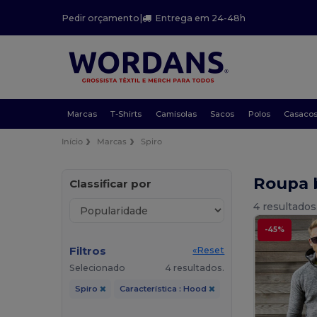
Pedir orçamento
|
Entrega em 24-48h
Marcas
T-Shirts
Camisolas
Sacos
Polos
Casaco
Início
Marcas
Spiro
Roupa 
Classificar por
4 resultados
-45%
Filtros
«Reset
Selecionado
4 resultados.
Spiro
Característica : Hood