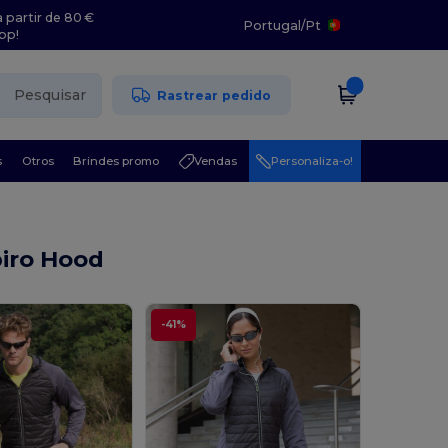
 partir de 80 €
Portugal
/
Pt
pp!
Pesquisar
Rastrear pedido
s
Otros
Brindes promo
Vendas
Personaliza-o!
iro Hood
-41%