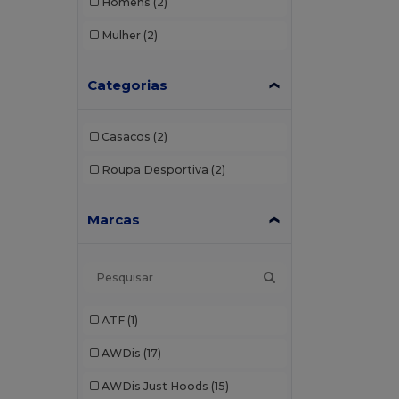
Homens
(2)
Mulher
(2)
Categorias
Casacos
(2)
Roupa Desportiva
(2)
Marcas
ATF
(1)
AWDis
(17)
AWDis Just Hoods
(15)