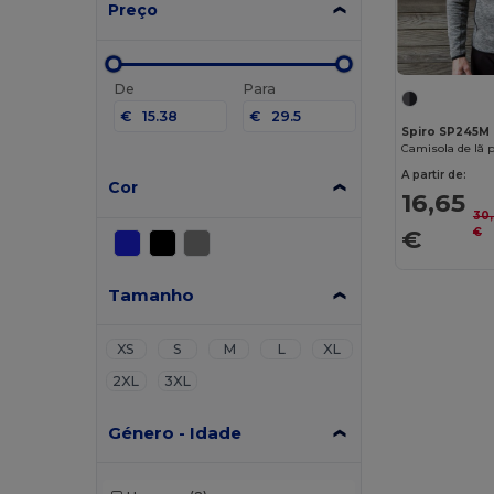
Preço
De
Para
€
€
Spiro SP245M
Camisola de lã
A partir de:
Cor
16,65
30
€
€
Tamanho
XS
S
M
L
XL
2XL
3XL
Género - Idade