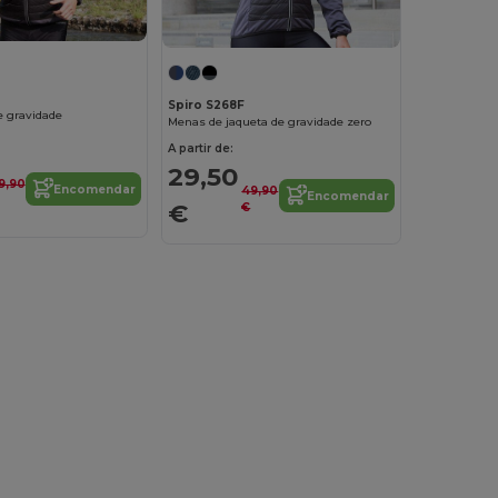
Spiro S268F
e gravidade
Menas de jaqueta de gravidade zero
A partir de:
29,50
9,90
Encomendar
49,90
Encomendar
€
€