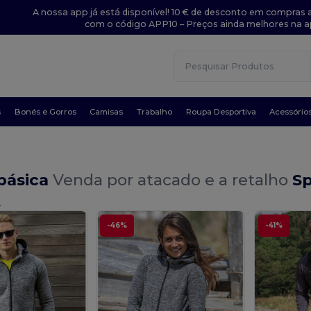
A nossa app já está disponível! 10 € de desconto em compras a
com o código APP10 – Preços ainda melhores na a
s
Bonés e Gorros
Camisas
Trabalho
Roupa Desportiva
Acessório
básica
Venda por atacado e a retalho
Sp
.
-46%
-41%