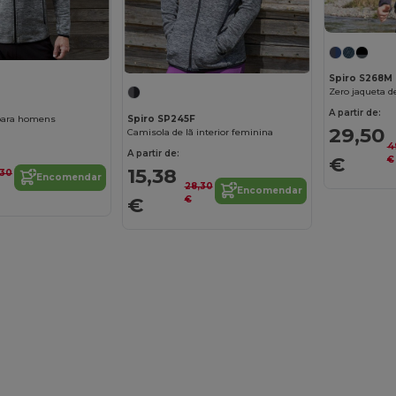
Spiro S268M
Zero jaqueta d
A partir de:
 para homens
Spiro SP245F
29,50
Camisola de lã interior feminina
4
A partir de:
€
€
15,38
,30
Encomendar
28,30
Encomendar
€
€